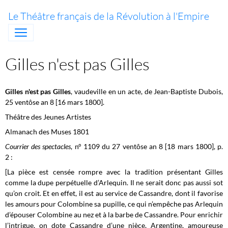
Le Théâtre français de la Révolution à l'Empire
Gilles n'est pas Gilles
Gilles n'est pas Gilles
, vaudeville en un acte, de Jean-Baptiste Dubois,
25 ventôse an 8 [16 mars 1800].
Théâtre des Jeunes Artistes
Almanach des Muses 1801
Courrier des spectacles
, n° 1109 du 27 ventôse an 8 [18 mars 1800], p.
2 :
[La pièce est censée rompre avec la tradition présentant Gilles
comme la dupe perpétuelle d’Arlequin. Il ne serait donc pas aussi sot
qu’on croit. Et en effet, il est au service de Cassandre, dont il favorise
les amours pour Colombine sa pupille, ce qui n’empêche pas Arlequin
d’épouser Colombine au nez et à la barbe de Cassandre. Pour enrichir
l’intrigue, on dote Cassandre d’une nièce, Argentine, amoureuse