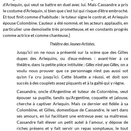
d’Arlequin, qui veut se battre en duel avec lui. Mais Cassandre a pris
le costume d’Arlequin, si bien que c’est lui qui risque d’être embroché.
Et tout finit comme d’habitude : le tuteur signe le contrat, et Arlequin
épouse Colombine. L’auteur a été nommé, et les acteurs applaudis, en
particulier une demoiselle très prometteuse, et en constants progrès
comme actrice et comme chanteuse.]
Théâtre des Jeunes-Artistes
.
Jusqu’ici on ne nous a présenté sur la scène que des Gilles
dupes des Arlequins, ou d’eux-mêmes : avant-hier à ce
théâtre, dans la petite pièce intitulée :
Gilles n’est pas Gilles
, on a
voulu nous prouver que ce personnage n’est pas aussi sot
qu’on l’a cru jusqu’ici. Cette bluette a réussi, et doit son
succès à des couplets assez piquants et à la gaîté qui y règne.
Cassandre, oncle d’Argentine et tuteur de Colornbine, veut
épouser sa pupille, tandis qu’Argentine, coquette et jalouse,
cherche à captiver Arlequin. Mais ce dernier est fidèle à sa
Colombine, et Gilles, domestique de Cassandre, le sert dans
ses amours, en lui facilitant une entrevue avec sa maîtresse.
Cassandre fait élever un petit autel à l’amour, y dépose de
riches présens et y fait servir un repas somptueux, le tout