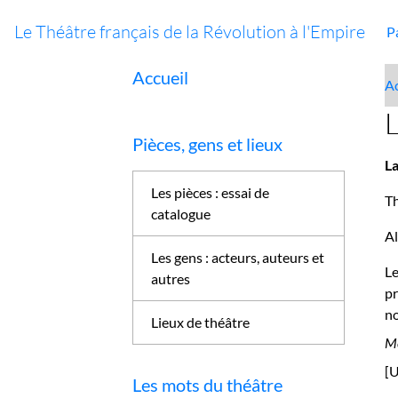
Le Théâtre français de la Révolution à l'Empire
P
Accueil
Ac
L
Pièces, gens et lieux
L
Les pièces : essai de
Th
catalogue
A
Les gens : acteurs, auteurs et
L
autres
p
no
Lieux de théâtre
Mé
[U
Les mots du théâtre