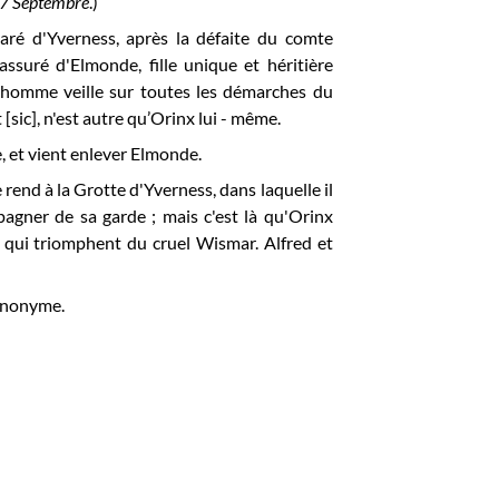
7 Septembre
.)
ré d'Yverness, après la défaite du comte
 assuré d'Elmonde, fille unique et héritière
n homme veille sur toutes les démarches du
sic], n'est autre qu’Orinx lui - même.
, et vient enlever Elmonde.
rend à la Grotte d'Yverness, dans laquelle il
mpagner de sa garde ; mais c'est là qu'Orinx
et qui triomphent du cruel Wismar. Alfred et
'anonyme.