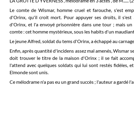
LA GROTTE D’YVERNESS , mélodrame en 3 actes , de M...... (
2
Le comte de Wismar, homme cruel et farouche, s'est empa
d'Orinx, qu'il croit mort. Pour appuyer ses droits, il s'est
d'Orinx, et l'a envoyé prisonnière dans une tour ; mais u
comte : cet homme mystérieux, sous les habits d'un maudiant [
Le jeune Alfred, soldat du tems d'Orinx, a échappé au carnage
Enfin, après quantité d'incidens assez mal amenés, Wismar se 
doit trouver le titre de la maison d'Orinx ; il se fait acco
l'attend avec quelques soldats qui lui sont restés fidèles, 
Elmonde sont unis.
Ce mélodrame n'a pas eu un grand succès ; l'auteur a gardé l