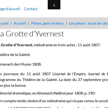
age d'accueil
Contact
cueil
Accueil
Pièces, gens et lieux
Les pièces : essai de ca
a Grotte d'Yvernest
a Grotte d'Yvernest
, mélodrame en trois actes ; 11 août
1807.
éâtre de la Gaieté.
lmanach des Muses 1808.
es journaux du 11 août 1807 (
Journal de l’Empire, Journal de 
rogramme du Théâtre de la Gaieté. La date du 27 septembre pr
n plus la bonne.
morial dramatique, ou Almanach théâtral pour 1808
, p. 190 :
n compte rendu sévère d’un mélodrame qui n’a pas connu le succès e