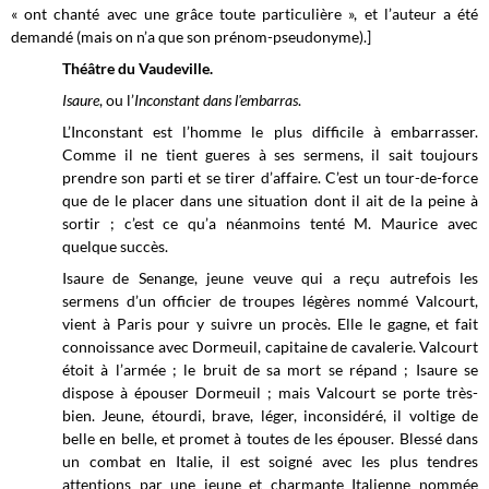
« ont chanté avec une grâce toute particulière », et l’auteur a été
demandé (mais on n’a que son prénom-pseudonyme).]
Théâtre du Vaudeville.
Isaure
, ou l’
Inconstant dans l'embarras
.
L’Inconstant est l’homme le plus difficile à embarrasser.
Comme il ne tient gueres à ses sermens, il sait toujours
prendre son parti et se tirer d’affaire. C’est un tour-de-force
que de le placer dans une situation dont il ait de la peine à
sortir ; c’est ce qu’a néanmoins tenté M. Maurice avec
quelque succès.
Isaure de Senange, jeune veuve qui a reçu autrefois les
sermens d’un officier de troupes légères nommé Valcourt,
vient à Paris pour y suivre un procès. Elle le gagne, et fait
connoissance avec Dormeuil, capitaine de cavalerie. Valcourt
étoit à l’armée ; le bruit de sa mort se répand ; Isaure se
dispose à épouser Dormeuil ; mais Valcourt se porte très-
bien. Jeune, étourdi, brave, léger, inconsidéré, il voltige de
belle en belle, et promet à toutes de les épouser. Blessé dans
un combat en Italie, il est soigné avec les plus tendres
attentions par une jeune et charmante Italienne nommée