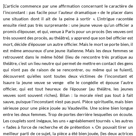
[L’article commence par une affirmation concernant le caractère de
l’inconstant : pas facile pour l’auteur dramatique « de le placer dans
une situation dont il ait de la peine à sortir ». L’intrigue racontée
ensuite n’est pas très surprenante : une jeune veuve qu’un officier a
promis d’épouser, et qui, venue à Paris pour un procès (les veuves ont
très souvent des procès, au théâtre), y apprend que son bel officier est
mort, décide d’épouser un autre officier. Mais le mort se porte bien, il
est même amoureux d’une jeune italienne. Mais les deux femmes se
retrouvent dans le même hôtel (lieu de rencontre très pratique au
théâtre, c’est un lieu neutre qui permet de mettre en contact des gens
qui n’ont pas de raison de se rencontrer, ou même qui se fuient),
découvrent qu’elles sont toutes deux victimes de l’inconstant et
Isaure la jeune veuve se venge elle le congédie et épouse l’autre
officier, qui est tout heureux de l'épouser (au théâtre, les jeunes
veuves sont souvent riches). Bilan : la morale n’est pas tout à fait
sauve, puisque l'inconstant n’est pas puni. Pièce spirituelle, mais bien
sérieuse pour une pièce jouée au Vaudeville. Une scène bien longue
entre les deux femmes. Trop de portes derrière lesquelles on écoute.
Les couplets sont inégaux, les uns « agréablement tournés », les autres
« fades à force de recherche et de prétention ». On pouvait tirer un
meilleur parti de ce sujet, la pièce a été bien jouée, (les deux actrices