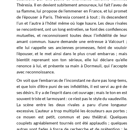
Théresia. Il en devient subitement amoureux, lui fait l’aveu de
sa flamme, lui propose de l'emmener en France, et lui promet
de l’épouser à Paris. Théresia consent à tout ; ils descendent
l’un et l’autre à l’hôtel même où loge Isaure. Les deux rivales
se rencontrent, ont un long entretien, se font des confidences
mutuelles, et reconnoissent toutes deux l’infidélité de leur
amant commun. Isaure demande une entrevue à Valcourt ;
elle lui rappelle ses anciennes promesses, feint de vouloir
l’épouser, et le met ainsi dans le plus cruel embarras ; mais
bientôt reprenant son ton sérieux, elle lui déclare qu’elle
renonce à lui, et présente sa main à Dormeuil, qui l’accepte
avec reconnoissance.
On voit que l’embarras de l’inconstant ne dure pas long-tems,
et que loin d’être puni de ses infidélités, il est servi au gré de
ses désirs. Il y a de l’esprit dans cet ouvrage ; mais le ton en est
souvent triste et larmoyant : ce n’est pas le style du vaudeville.
La scène entre les deux rivales a paru d’une longueur
excessive. L’auteur a trop multiplié les écouteurs aux portes ;
ce moyen est petit, commun et peu théâtral. Quelques
couplets agréablement tournés ont été applaudis ; quelques
autres sont fades à force de recherche et de prétention ; le