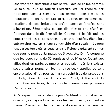
Une tradition historique a fait naître l'idée de ce mélodrame.
Le fait, tel que le fournit l'histoire, est ici raconté par
Rodolphe dans la scène VIII du premier acte ; mais les
inductions qu'on lui en fait tirer, et tous les incidens qui
résultent de ces inductions, qu'on suppose fondées sont
d'invention. Sémomislas et son fils Miesko ont régné en
Pologne dans le dixième siècle. Cependant le fait qui les
concerne et les circonstances qu'on y a ajoutées, étant fort
extraordinaires, on a jugé convenable d'en reculer l'époque
jusqu'à ces tems où les peuples de la Pologne n'étaient connus
que sous le nom de Sarmates, de Slaves, etc. On n'a conservé
que les deux noms de Sémomislas et de Miesko. Quant aux
villes dont on parle, comme elles pouvaient dès lors exister
sous d'autres noms, on leur a laissé ceux qu'elles portent
encore aujourd'hui, pour qu'il n'y ait point trop de vague dans
la désignation du lieu de la scène. C'est, si l'on veut, la
traduction en Français des anciens noms que personne
n'aurait connus.
A l'époque choisie et depuis jusqu'à Miesko, dont il est ici
question, ce pays adorait encore les faux dieux ; car c'est ce
même Miesko qui, le premier, embrassa le christianisme.