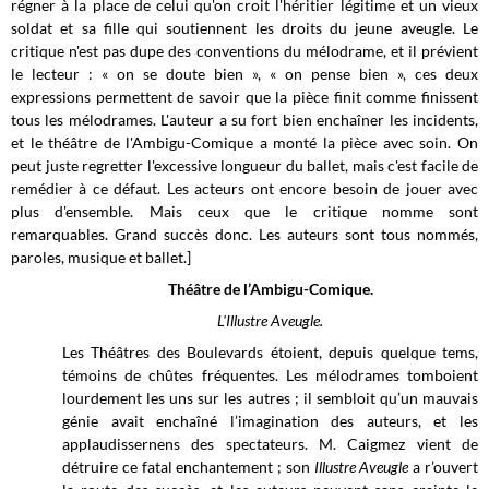
régner à la place de celui qu'on croit l'héritier légitime et un vieux
soldat et sa fille qui soutiennent les droits du jeune aveugle. Le
critique n'est pas dupe des conventions du mélodrame, et il prévient
le lecteur : « on se doute bien », « on pense bien », ces deux
expressions permettent de savoir que la pièce finit comme finissent
tous les mélodrames. L'auteur a su fort bien enchaîner les incidents,
et le théâtre de l'Ambigu-Comique a monté la pièce avec soin. On
peut juste regretter l'excessive longueur du ballet, mais c'est facile de
remédier à ce défaut. Les acteurs ont encore besoin de jouer avec
plus d'ensemble. Mais ceux que le critique nomme sont
remarquables. Grand succès donc. Les auteurs sont tous nommés,
paroles, musique et ballet.]
Théâtre de l’Ambigu-Comique.
L'Illustre Aveugle.
Les Théâtres des Boulevards étoient, depuis quelque tems,
témoins de chûtes fréquentes. Les mélodrames tomboient
lourdement les uns sur les autres ; il sembloit qu’un mauvais
génie avait enchaîné l’imagination des auteurs, et les
applaudissernens des spectateurs. M. Caigmez vient de
détruire ce fatal enchantement ; son
Illustre Aveugle
a r’ouvert