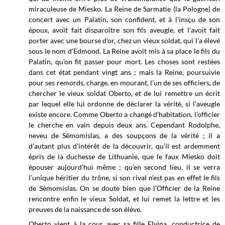
miraculeuse de Miesko. La Reine de Sarmatie (la Pologne) de
concert avec un Palatin, son confident, et à l’insçu de son
époux, avoit fait disparoître son fils aveugle, et l’avoit fait
porter avec une bourse d’or, chez un vieux soldat, qui l’a élevé
sous le nom d’Edmond. La Reine avoit mis à sa place le fils du
Palatin, qu’on fit passer pour mort. Les choses sont restées
dans cet état pendant vingt ans ; mais la Reine, poursuivie
pour ses remords, charge, en mourant, l’un de ses officiers, de
chercher le vieux soldat Oberto, et de lui remettre un écrit
par lequel elle lui ordonne de déclarer la vérité, si l’aveugle
existe encore. Comme Oberto a changé d’habitation, l’officier
le cherche en vain depuis deux ans. Cependant Rodolphe,
neveu de Sémomislas, a des soupçons de la vérité ; il a
d’autant plus d’intérêt de la découvrir, qu’il est ardemment
épris de la duchesse de Lithuanie, que le faux Miesko doit
épouser aujourd’hui même ; qu’en second lieu, il se verra
l’unique héritier du trône, si son rival n’est pas en effet le fils
de Sémomislas. On se doute bien que l’Officier de la Reine
rencontre enfin le vieux Soldat, et lui remet la lettre et les
preuves de la naissance de son élève.
Oberto vient à la cour avec sa fille Elvina, conductrice de