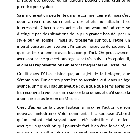
la route des succès, et les auteurs peuvent sans crainte le
prendre pour guide.
Sa marche est un peu lente dans le commencement, mais c’est
pour arriver plus sûrement à des effets qui attachent et
intéressent. Chacun des actes du nouveau mélodrame se
distingue par des situations de la plus grande beauté, par un
style pur et soigné ; mais au troisième sur-tout, règne un
intérêt puissant qui soutient l'intention jusqu’au dénouement,
que l'auteur a amené avec beaucoup d’art. On peut avancer
avec assurance que cet ouvrage sera très-suivi, très-applaudi,
et que les représentations en seront fréquentes et lucratives.
On lit dans l’Atlas historique, au sujet de la Pologne, que
Sémomislas, l’un de ses premiers souverains, eut, dans un âge
avancé, un fils qui naquit aveugle ; que quelque tems après ce
fils recouvra la vue par une espèce de prodige, et qu'il succéda
à son père sous le nom de Miesko.
C’est d’après ce fait que l’auteur a imaginé l'action de son
nouveau mélodrame. Voici comment : Il a supposé d’abord
qu’un enfant clairvoyant avoit été substitué à l’enfant
aveugle ; supposition qui pourroit fort bien être la vérité, et
qui au moins offre plus de vraisemblance que la guérison