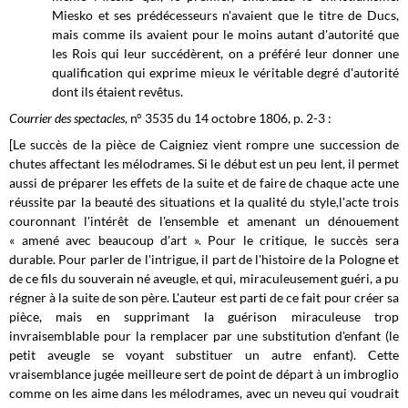
Miesko et ses prédécesseurs n'avaient que le titre de Ducs,
mais comme ils avaient pour le moins autant d'autorité que
les Rois qui leur succédèrent, on a préféré leur donner une
qualification qui exprime mieux le véritable degré d'autorité
dont ils étaient revêtus.
Courrier des spectacles
, n° 3535 du 14 octobre 1806, p. 2-3 :
[Le succès de la pièce de Caigniez vient rompre une succession de
chutes affectant les mélodrames. Si le début est un peu lent, il permet
aussi de préparer les effets de la suite et de faire de chaque acte une
réussite par la beauté des situations et la qualité du style,l'acte trois
couronnant l'intérêt de l'ensemble et amenant un dénouement
« amené avec beaucoup d'art ». Pour le critique, le succès sera
durable. Pour parler de l'intrigue, il part de l'histoire de la Pologne et
de ce fils du souverain né aveugle, et qui, miraculeusement guéri, a pu
régner à la suite de son père. L'auteur est parti de ce fait pour créer sa
pièce, mais en supprimant la guérison miraculeuse trop
invraisemblable pour la remplacer par une substitution d'enfant (le
petit aveugle se voyant substituer un autre enfant). Cette
vraisemblance jugée meilleure sert de point de départ à un imbroglio
comme on les aime dans les mélodrames, avec un neveu qui voudrait