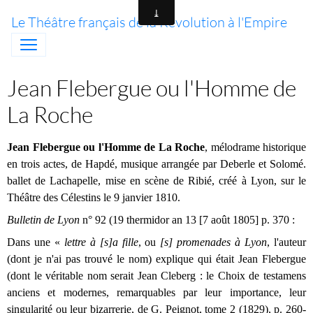
Le Théâtre français de la Révolution à l'Empire
Jean Flebergue ou l'Homme de
La Roche
Jean Flebergue ou l'Homme de La Roche
, mélodrame historique
en trois actes, de Hapdé, musique arrangée par Deberle et Solomé.
ballet de Lachapelle, mise en scène de Ribié, créé à Lyon, sur le
Théâtre des Célestins le 9 janvier 1810.
Bulletin de Lyon
n° 92 (19 thermidor an 13 [7 août 1805] p. 370 :
Dans une «
lettre à [s]a fille
, ou
[s] promenades à Lyon
, l'auteur
(dont je n'ai pas trouvé le nom) explique qui était Jean Flebergue
(dont le véritable nom serait Jean Cleberg : le Choix de testamens
anciens et modernes, remarquables par leur importance, leur
singularité ou leur bizarrerie, de G. Peignot, tome 2 (1829), p. 260-