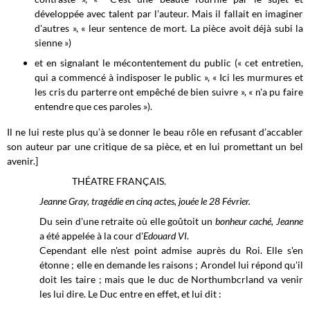
développée avec talent par l'auteur. Mais il fallait en imaginer
d'autres », « leur sentence de mort. La pièce avoit déjà subi la
sienne »)
et en signalant le mécontentement du public (« cet entretien,
qui a commencé à indisposer le public », « Ici les murmures et
les cris du parterre ont empêché de bien suivre », « n'a pu faire
entendre que ces paroles »).
Il ne lui reste plus qu’à se donner le beau rôle en refusant d’accabler
son auteur par une critique de sa pièce, et en lui promettant un bel
avenir.]
THÉATRE FRANÇAIS.
Jeanne Gray, tragédie en cinq actes, jouée le 28 Février.
Du sein d'une retraite où elle goûtoit un
bonheur caché, Jeanne
a été appelée à la cour d'
Edouard VI
.
Cependant elle n'est point admise auprès du Roi. Elle s'en
étonne ; elle en demande les raisons ; Arondel lui répond qu'il
doit les taire ; mais que le duc de Northumbcrland va venir
les lui dire. Le Duc entre en effet, et lui dit :