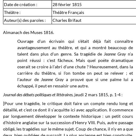
Date de création :
28 février 1815
Théâtre :
Théâtre Français
Auteur(s) des paroles :
Charles Brifaut
Almanach des Muses 1816.
Ouvrage d'un écrivain qui s'était déjà fait connaître
avantageusement au théâtre, et qui a montré beaucoup de
talent dans plus d'un genre. Sa tragédie de
Jeanne Gray
n'a
point réussi : c'est fâcheux. Mais quel poëte dramatique
oserait se croire à l'abri d'une chute ? Heureusement, dans la
carrière du théâtre, si l'on tombe on peut se relever ; et
l'auteur de
Jeanne Gray
a prouvé que si une palme lui a
échappé, il peut en ressaisir une autre.
Journal des débats politiques et littéraires
, jeudi 2 mars 1815, p. 1-4 :
[Pour une tragédie, le critique doit faire un compte rendu long et
détaillé, et c’est ce dont il s’acquitte ici avec application. Il commence
par longuement développer le contexte historique : un petit cours
d’histoire anglaise sur la succession d’Henry VIII. Puis, autre passage
obligé, les tragédies sur le même sujet. Coup de chance, il n’y en a que
deux, bien oubliées de surcroît. La plus ancienne est bien construite,