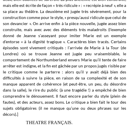
mais elle est écrite de façon « très ridicule » : « recrépie à neuf », elle a
sa place au théâtre. La deuxième est jugée très sévèrement, pour la
construction comme pour le style, « presqu’aussi ridicule que celui de
son devancier ». On arrive enfin à la pièce nouvelle, jugée assez bien
construite, mais avec avec des éléments très maladroits (l’exemple
donné de Jeanne s’asseyant pour imiter Marie est un exemple
d’entorse « à la dignité tragique ». Caractères bien tracés. Certains
épisodes sont vivement critiqués : l’arrivée de Marie à la Tour (de
Londres) où se trouve Jeanne est jugée peu vraisemblable, le
comportement de Northumberland envers Marie qu’il tente de faire
arrêter est indigne, et la fin est gâchée par un propos jugés risible par
le critique comme le parterre : alors qu’il y avait déjà bien des
difficultés à suivre la pièce, en raison de sa complexité et de son
manque apparent de cohérence (et peut-être, un peu, du désordre
dans la salle), le rire du public (à une tragédie !) a empêché de bien
comprendre le dénouement. Il faut encore parler du style (plein de
fautes), et des acteurs, assez bons. Le critique a bien fait le tour des
sujets obligatoires (il ne manque qu’une ou deux phrases sur les
décors).]
THEATRE FRANÇAIS.