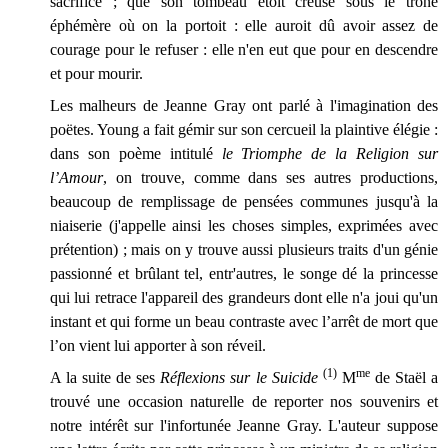
sacrifice ; que son tombeau étoit creusé sous le trône
éphémère où on la portoit : elle auroit dû avoir assez de
courage pour le refuser : elle n'en eut que pour en descendre
et pour mourir.
Les malheurs de Jeanne Gray ont parlé à l'imagination des
poëtes. Young a fait gémir sur son cercueil la plaintive élégie :
dans son poème intitulé
le Triomphe de la Religion sur
l’Amour
, on trouve, comme dans ses autres productions,
beaucoup de remplissage de pensées communes jusqu'à la
niaiserie (j'appelle ainsi les choses simples, exprimées avec
prétention) ; mais on y trouve aussi plusieurs traits d'un génie
passionné et brûlant tel, entr'autres, le songe dé la princesse
qui lui retrace l'appareil des grandeurs dont elle n'a joui qu'un
instant et qui forme un beau contraste avec l’arrêt de mort que
l’on vient lui apporter à son réveil.
(1)
me
A la suite de ses
Réflexions sur le Suicide
M
de Staël a
trouvé une occasion naturelle de reporter nos souvenirs et
notre intérêt sur l'infortunée Jeanne Gray. L'auteur suppose