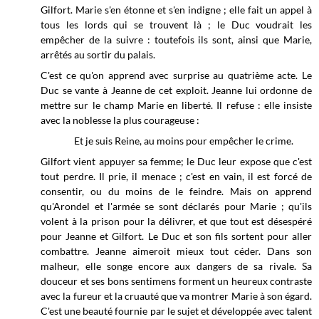
Gilfort. Marie s'en étonne et s'en indigne ; elle fait un appel à
tous les lords qui se trouvent là ; le Duc voudrait les
empêcher de la suivre : toutefois ils sont, ainsi que Marie,
arrêtés au sortir du palais.
C'est ce qu'on apprend avec surprise au quatrième acte. Le
Duc se vante à Jeanne de cet exploit. Jeanne lui ordonne de
mettre sur le champ Marie en liberté. Il refuse : elle insiste
avec la noblesse la plus courageuse :
Et je suis Reine, au moins pour empêcher le crime.
Gilfort vient appuyer sa femme; le Duc leur expose que c'est
tout perdre. Il prie, il menace ; c'est en vain, il est forcé de
consentir, ou du moins de le feindre. Mais on apprend
qu'Arondel et l'armée se sont déclarés pour Marie ; qu'ils
volent à la prison pour la délivrer, et que tout est désespéré
pour Jeanne et Gilfort. Le Duc et son fils sortent pour aller
combattre. Jeanne aimeroit mieux tout céder. Dans son
malheur, elle songe encore aux dangers de sa rivale. Sa
douceur et ses bons sentimens forment un heureux contraste
avec la fureur et la cruauté que va montrer Marie à son égard.
C'est une beauté fournie par le sujet et développée avec talent