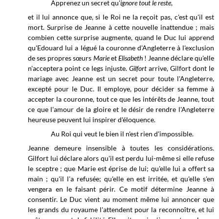
Apprenez un secret qu'
ignore tout le reste
,
et il lui annonce que, si le Roi ne la reçoit pas, c'est qu'il est
mort. Surprise de Jeanne à cette nouvelle inattendue ; mais
combien cette surprise augmente, quand le Duc lui apprend
qu'Edouard lui a légué la couronne d'Angleterre à l'exclusion
de ses propres sœurs
Marie
et
Elisabeth
! Jeanne déclare qu'elle
n'acceptera point ce legs injuste.
Gilfort
arrive, Gilfort dont le
mariage avec Jeanne est un secret pour toute l'Angleterre,
excepté pour le Duc. Il employe, pour décider sa femme à
accepter la couronne, tout ce que les intérêts de Jeanne, tout
ce que l'amour de la gloire et le désir de rendre l'Angleterre
heureuse peuvent lui inspirer d'éloquence.
Au Roi qui veut le bien il n'est rien d'impossible.
Jeanne demeure insensible à toutes les considérations.
Gilfort lui déclare alors qu'il est perdu lui-même si elle refuse
le sceptre ; que Marie est éprise de lui; qu'elle lui a offert sa
main ; qu'il l'a refusée; qu'elle en est irritée, et qu'elle s'en
vengera en le faisant périr. Ce motif détermine Jeanne à
consentir. Le Duc vient au moment même lui annoncer que
les grands du royaume l'attendent pour la reconnoître, et lui