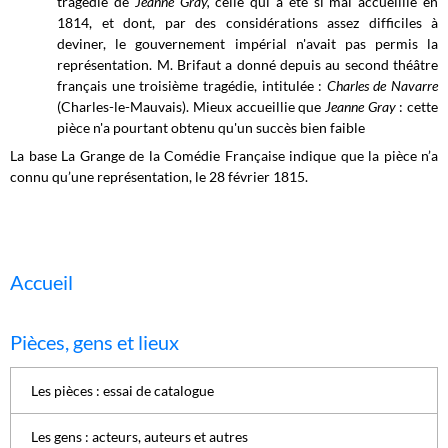
tragédie de
Jeanne Gray,
celle qui a été si mal accueillie en
1814, et dont, par des considérations assez difficiles à
deviner, le gouvernement impérial n'avait pas permis la
représentation. M. Brifaut a donné depuis au second théâtre
français une troisième tragédie, intitulée :
Charles de Navarre
(Charles-le-Mauvais). Mieux accueillie que
Jeanne Gray
: cette
pièce n'a pourtant obtenu qu'un succès bien faible
La base La Grange de la Comédie Française indique que la pièce n’a
connu qu’une représentation, le 28 février 1815.
Accueil
Pièces, gens et lieux
Les pièces : essai de catalogue
Les gens : acteurs, auteurs et autres