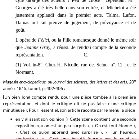
Que dirai-je des acteurs ? Peu de chose : cependant M
Georges a été très belle dans son entrée, et Michelot a été
justement applaudi dans le premier acte. Talma, Lafon,
Damas ont fait preuve de jugement, de prévoyance et de
goût.
L'opéra de
Félici,
ou la Fille romanesque donné le même soir
que
Jeanne Gray
, a réussi. Je rendrai compte de la seconde
représentation. C.
(1) Vol. in-8°. Chez H. Nicolle, rue de. Seine, n°. 12 ; et le
Normant.
e
Magasin encyclopédique, ou journal des sciences, des lettres et des arts,
20
année, 1815, tome I, p. 402-406 :
[Un bien long compte rendu pour une pièce tombée à la première
représentation, et dont le critique dit ne pas faire « une critique
minutieuse ». Pour l’essentiel, son article raconte par le menu la pièce
en y glissant son opinion (« Cette scène contient une seconde
exposition », « on est un peu surpris », « On est tout étonné »,
« C'est ce qu'on apprend avec surprise », « un heureux
contraste », « C'est une beauté fournie par le sujet et