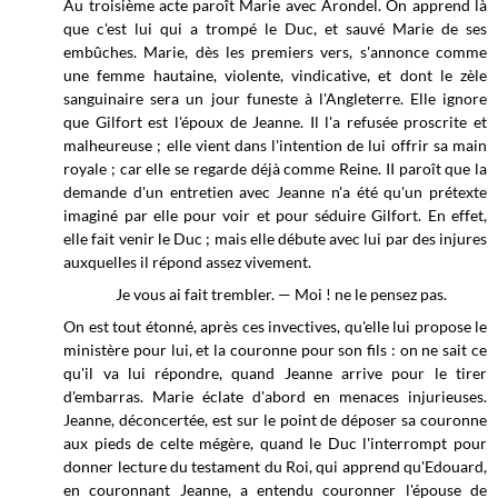
Au troisième acte paroît Marie avec Arondel. On apprend là
que c'est lui qui a trompé le Duc, et sauvé Marie de ses
embûches. Marie, dès les premiers vers, s'annonce comme
une femme hautaine, violente, vindicative, et dont le zèle
sanguinaire sera un jour funeste à l'Angleterre. Elle ignore
que Gilfort est l'époux de Jeanne. Il l'a refusée proscrite et
malheureuse ; elle vient dans l'intention de lui offrir sa main
royale ; car elle se regarde déjà comme Reine. II paroît que la
demande d'un entretien avec Jeanne n'a été qu'un prétexte
imaginé par elle pour voir et pour séduire Gilfort. En effet,
elle fait venir le Duc ; mais elle débute avec lui par des injures
auxquelles il répond assez vivement.
Je vous ai fait trembler. — Moi ! ne le pensez pas.
On est tout étonné, après ces invectives, qu'elle lui propose le
ministère pour lui, et la couronne pour son fils : on ne sait ce
qu'il va lui répondre, quand Jeanne arrive pour le tirer
d'embarras. Marie éclate d'abord en menaces injurieuses.
Jeanne, déconcertée, est sur le point de déposer sa couronne
aux pieds de celte mégère, quand le Duc l'interrompt pour
donner lecture du testament du Roi, qui apprend qu'Edouard,
en couronnant Jeanne, a entendu couronner l'épouse de