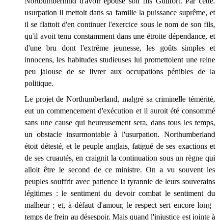
Nortbumberlnnd d'avoir épousé son fils Guilfort. Par cette.
usurpation il mettoit dans sa famille la puissance suprême, et
il se flattoit d'en continuer l'exercice sous le nom de son fils,
qu'il avoit tenu constamment dans une étroite dépendance, et
d'une bru dont l'extrême jeunesse, les goûts simples et
innocens, les habitudes studieuses lui promettoient une reine
peu jalouse de se livrer aux occupations pénibles de la
politique.
Le projet de Northumberland, malgré sa criminelle témérité,
eut un commencement d'exécution et il auroit été consommé
sans une cause qui heureusement sera, dans tous les temps,
un obstacle insurmontable à l'usurpation. Northumberland
étoit détesté, et le peuple anglais, fatigué de ses exactions et
de ses cruautés, en craignit la continuation sous un règne qui
alloit être le second de ce ministre. On a vu souvent les
peuples souffrir avec patience la tyrannie de leurs souverains
légitimes : le sentiment du devoir combat le sentiment du
malheur ; et, à défaut d'amour, le respect sert encore long–
temps de frein au désespoir. Mais quand l'injustice est jointe à