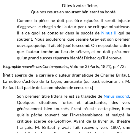
Dites à votre Reine,
Que nos cœurs en mourant bénissent sa bonté.
Comme la pièce ne doit pas être rejouée, il seroit injuste
d'aggraver le chagrin de l'auteur par une critique minutieuse.
Il a de quoi se consoler dans le succès de
Ninus II
qui se
soutient. Nous ajouterons que Jeanne Gray est son premier
ouvrage, quoiqu'il ait été joué le second. On ne peut donc dire
que l'auteur tombe au lieu de s'élever, et on doit présumer
qu'un grand succès réparera bientôt l'échec qu'il éprouve.
Biographie nouvelle des Contemporains
, Volume 3 (Paris, 1821), p. 473 :
[Petit aperçu de la carrière d’auteur dramatique de Charles Brifaut.
La notice s’achève de la façon, amusante (ou pas), suivante : « M.
Brifaut fait partie de la commission de censure ».]
Son premier titre littéraire est sa tragédie de
Ninus second
.
Quelques situations fortes et attachantes, des vers
généralement bien tournés, firent réussir cette pièce, bien
qu'elle pèche souvent par l'invraisemblance, et malgré la
critique acerbe de Geoffroy. Avant de la livrer au théâtre
français, M. Brifaut y avait fait recevoir, vers 1807, une