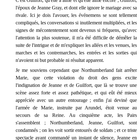
C'est Guilfort, qu'elle a aimé et qu'elle aime encore ; Guilfort,
l'époux de Jeanne Gray, et dont elle ignore le mariage avec sa
rivale. Ici je dois l'avouer, les événemens se sont tellement
compliqués, les conversations si inutilement multipliées, et les
signes de mécontentement sont devenus si fréquens, qu'avec
l'attention la plus soutenue, il m'a été difficile de démêler la
suite de l'intrigue et de m'expliquer les allées et les venues, les
marches et les contremarches, les entrées et les sorties qui
n'avoient ni but probable ni résultat apparent.
Je me souviens cependant que Northumberland fait arrêter
Marie, que cette violation du droit des gens excite
l'indignation de Jeanne et de Guilfort, que là se trouve une
scène assez forte et assez pathétique, et qui eût été mieux
appréciée avec un autre entourage ; enfin j'ai deviné que
l'armée de Marie, instruite par Arundel, étoit venue au
secours de sa Reine. Au cinquième acte, les Pairs
s'assemblent ; Northumberland, Jeanne, Guilfort, sont
condamnés ; on les voit sortir entourés de soldats ; et ce triste
spectacle ayant commandé un instant de silence, Jeanne en