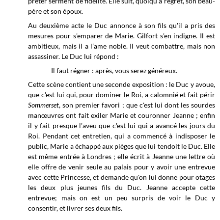
prêter serment de fidélité. Elle suit, quoiqu'à regret, son beau-
père et son époux.
Au deuxième acte le Duc annonce à son fils qu'il a pris des
mesures pour s'emparer de Marie. Gilfort s'en indigne. Il est
ambitieux, mais il a l’ame noble. Il veut combattre, mais non
assassiner. Le Duc lui répond :
Il faut régner : après, vous serez généreux.
Cette scène contient une seconde exposition : le Duc y avoue,
que c'est lui qui, pour dominer le Roi, a calomnié et fait périr
Sommerset
, son premier favori ; que c'est lui dont les sourdes
manœuvres ont fait exiler Marie et couronner Jeanne ; enfin
il y fait presque l'aveu que c'est lui qui a avancé les jours du
Roi. Pendant cet entretien, qui a commencé à indisposer le
public, Marie a échappé aux pièges que lui tendoit le Duc. Elle
est même entrée à Londres ; elle écrit à Jeanne une lettre où
elle offre de venir seule au palais pour y avoir une entrevue
avec cette Princesse, et demande qu'on lui donne pour otages
les deux plus jeunes fils du Duc. Jeanne accepte cette
entrevue; mais on est un peu surpris de voir le Duc y
consentir, et livrer ses deux fils.