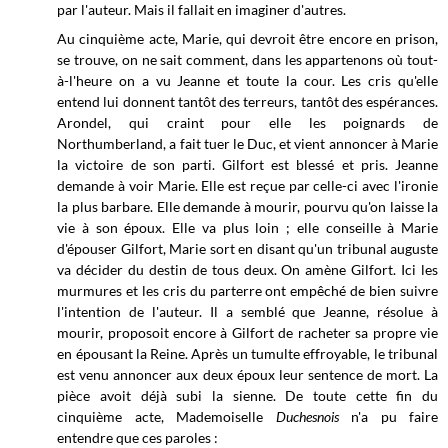
par l'auteur. Mais il fallait en imaginer d'autres.
Au cinquième acte, Marie, qui devroit être encore en prison,
se trouve, on ne sait comment, dans les appartenons où tout-
à-l'heure on a vu Jeanne et toute la cour. Les cris qu'elle
entend lui donnent tantôt des terreurs, tantôt des espérances.
Arondel, qui craint pour elle les poignards de
Northumberland, a fait tuer le Duc, et vient annoncer à Marie
la victoire de son parti. Gilfort est blessé et pris. Jeanne
demande à voir Marie. Elle est reçue par celle-ci avec l'ironie
la plus barbare. Elle demande à mourir, pourvu qu'on laisse la
vie à son époux. Elle va plus loin ; elle conseille à Marie
d'épouser Gilfort, Marie sort en disant qu'un tribunal auguste
va décider du destin de tous deux. On amène Gilfort. Ici les
murmures et les cris du parterre ont empêché de bien suivre
l'intention de l'auteur. Il a semblé que Jeanne, résolue à
mourir, proposoit encore à Gilfort de racheter sa propre vie
en épousant la Reine. Après un tumulte effroyable, le tribunal
est venu annoncer aux deux époux leur sentence de mort. La
pièce avoit déjà subi la sienne. De toute cette fin du
cinquième acte, Mademoiselle
Duchesnois
n'a pu faire
entendre que ces paroles :