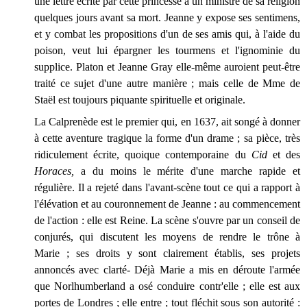
une lettre écrite par cette princesse à un ministre de sa religion
quelques jours avant sa mort. Jeanne y expose ses sentimens,
et y combat les propositions d'un de ses amis qui, à l'aide du
poison, veut lui épargner les tourmens et l'ignominie du
supplice. Platon et Jeanne Gray elle-même auroient peut-être
traité ce sujet d'une autre manière ; mais celle de Mme de
Staël est toujours piquante spirituelle et originale.
La Calprenède est le premier qui, en 1637, ait songé à donner
à cette aventure tragique la forme d'un drame ; sa pièce, très
ridiculement écrite, quoique contemporaine du
Cid
et des
Horaces,
a du moins le mérite d'une marche rapide et
régulière. Il a rejeté dans l'avant-scène tout ce qui a rapport à
l'élévation et au couronnement de Jeanne : au commencement
de l'action : elle est Reine. La scène s'ouvre par un conseil de
conjurés, qui discutent les moyens de rendre le trône à
Marie ; ses droits y sont clairement établis, ses projets
annoncés avec clarté- Déjà Marie a mis en déroute l'armée
que Norlhumberland a osé conduire contr'elle ; elle est aux
portes de Londres ; elle entre ; tout fléchit sous son autorité :