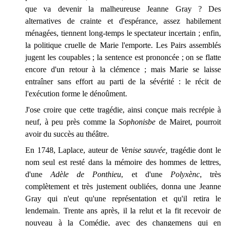
que va devenir la malheureuse Jeanne Gray ? Des
alternatives de crainte et d'espérance, assez habilement
ménagées, tiennent long-temps le spectateur incertain ; enfin,
la politique cruelle de Marie l'emporte. Les Pairs assemblés
jugent les coupables ; la sentence est prononcée ; on se flatte
encore d'un retour à la clémence ; mais Marie se laisse
entraîner sans effort au parti de la sévérité : le récit de
l'exécution forme le dénoûment.
J'ose croire que cette tragédie, ainsi conçue mais recrépie à
neuf, à peu près comme la
Sophonisbe
de Mairet, pourroit
avoir du succès au théâtre.
En 1748, Laplace, auteur de
Venise sauvée,
tragédie dont le
nom seul est resté dans la mémoire des hommes de lettres,
d'une
Adèle de
Ponthieu
, et d'une
Polyxènc
, très
complètement et très justement oubliées, donna une Jeanne
Gray qui n'eut qu'une représentation et qu'il retira le
lendemain. Trente ans après, il la relut et la fit recevoir de
nouveau à la Comédie, avec des changemens qui en