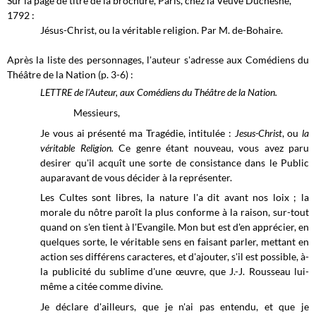
Sur la page de titre de la brochure, Paris, chez la Veuve Duchesne,
1792 :
Jésus-Christ, ou la véritable religion. Par M. de-Bohaire.
Après la liste des personnages, l'auteur s'adresse aux Comédiens du
Théâtre de la Nation (p. 3-6) :
LETTRE de l'Auteur, aux Comédiens du Théâtre de la Nation.
Messieurs,
Je vous ai présenté ma Tragédie, intitulée :
Jesus-Christ
, ou
la
véritable Religion.
Ce genre étant nouveau, vous avez paru
desirer qu'il acquît une sorte de consistance dans le Public
auparavant de vous décider à la représenter.
Les Cultes sont libres, la nature l'a dit avant nos loix ; la
morale du nôtre paroît la plus conforme à la raison, sur-tout
quand on s'en tient à l'Evangile. Mon but est d'en apprécier, en
quelques sorte, le véritable sens en faisant parler, mettant en
action ses différens caracteres, et d'ajouter, s'il est possible, à-
la publicité du sublime d'une œuvre, que J.-J. Rousseau lui-
même a citée comme divine.
Je déclare d'ailleurs, que je n'ai pas entendu, et que je