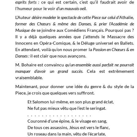
esprits forts :
ce qui est certain, c’est qu’il faudrait avoir de
l’humeur pour le voir
d’un mauvais oeil
.
L’Auteur
désire modeler le spectacle de cette Piece sur celui d’
Athalie
,
former des Chœurs & même des Danses, & prier l’Académie de
Musique
de se joindre aux Comédiens Français. Pourquoi pas ?
Il y a déjà quelques années que j’attends le Massacre des
Innocens en Opéra-Comique, & le Déluge universel en Ballets.
En attendant, voilà qu’on nous promer la
Passion en Chœurs & en
Danses :
il est clair que nous avançons.
M. Bohaire est convaincu
qu’un ensemble aussi parfait ne pourrait
manquer d’avoir un grand succès
. Cela est extrêmement
vraisemblable.
Maintenant, pour donner une idée du genre & du style de la
Piece, je crois que quelques vers suffiront.
Et Salomon lui-même, en son plus grand éclat,
Ne fut pas mieux vêtu que l’est le seringat.
. . . . . . . . . . . . . . . . . .
Couronné d’une épine, & le visage en sang,
De tous ces assassins, Jésus est vers le flanc,
Un roseau dans la main, vêtu de l’écarlate,