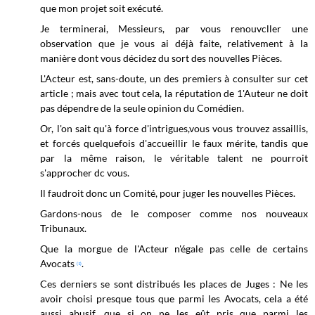
que mon projet soit exécuté.
Je terminerai, Messieurs, par vous renouvcller une
observation que je vous ai déjà faite, relativement à la
manière dont vous décidez du sort des nouvelles Pièces.
L'Acteur est, sans-doute, un des premiers à consulter sur cet
article ; mais avec tout cela, la réputation de 1'Auteur ne doit
pas dépendre de la seule opinion du Comédien.
Or, l'on sait qu'à force d'intrigues,vous vous trouvez assaillis,
et forcés quelquefois d'accueillir le faux mérite, tandis que
par la même raison, le véritable talent ne pourroit
s'approcher dc vous.
Il faudroit donc un Comité, pour juger les nouvelles Pièces.
Gardons-nous de le composer comme nos nouveaux
Tribunaux.
Que la morgue de l'Acteur n'égale pas celle de certains
Avocats
.
(1)
Ces derniers se sont distribués les places de Juges : Ne les
avoir choisi presque tous que parmi les Avocats, cela a été
aussi abusif, que si on ne les eût pris que parmi les