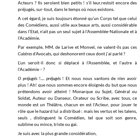
Acteurs ? Ils seroient bien petits ! s'il leur.restoit encore des
préjugés, sur-tout, dans le temps où nous existons.
A cet égard, je suis toujours étonné qu'un Corps tel que celui
des Comédiens, aussi utile aux beaux arts, aussi considérable
dans l'Etat,
n'ait pas un seul sujet à l'Assemblée-Nationale et à
l'Académie.
Par exemple, MM. de Larive et Monvel, ne valent-ils pas ces
Cuistres
d'Avocats, qui deshonorent ceux dont j'ai parlé ?
L'un seroit-il donc si déplacé à l'Assemblée, et l'autre à
l'Académie
?
(2)
O préjugés
!
....
préjugés
!
Et nous nous vantons de n'en avoir
plus ! Ah! que nous sommes encore éloignés du but que nous
prétendons avoir atteint ! Monarque ou Sujet, Général ou
Soldat, Auteur ou Danseur, Orateur ou Scribe, avec tous, ce
monde est un Théâtre, chacun en est l'Acteur, pour jouer le
rôle que le hazard lui a distribué : mais les vertus et les talens,
seuls , distinguent le Comédien, tel que soit son genre,
sublime ou mince, triste ou gai.
Je suis avec la plus grande considération,