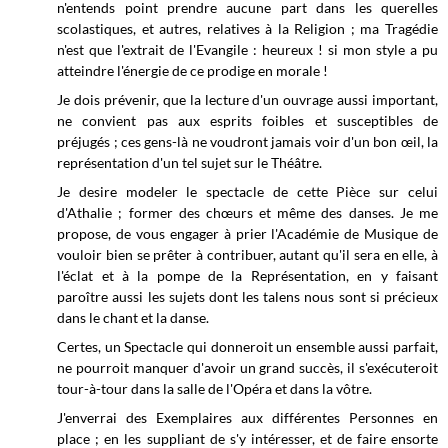
n'entends point prendre aucune part dans les querelles
scolastiques, et autres, relatives à la Religion ; ma Tragédie
n'est que l'extrait de l'Evangile : heureux ! si mon style a pu
atteindre l'énergie de ce prodige en morale !
Je dois prévenir, que la lecture d'un ouvrage aussi important,
ne convient pas aux esprits foibles et susceptibles de
préjugés ; ces gens-là ne voudront jamais voir d'un bon œil, la
représentation d'un tel sujet sur le Théâtre.
Je desire modeler le spectacle de cette Pièce sur celui
d'Athalie ; former des chœurs et même des danses. Je me
propose, de vous engager à prier l'Académie de Musique de
vouloir bien se prêter à contribuer, autant qu'il sera en elle, à
l'éclat et à la pompe de la Représentation, en y faisant
paroître aussi les sujets dont les talens nous sont si précieux
dans le chant et la danse.
Certes, un Spectacle qui donneroit un ensemble aussi parfait,
ne pourroit manquer d'avoir un grand succès, il s'exécuteroit
tour-à-tour dans la salle de l'Opéra et dans la vôtre.
J'enverrai des Exemplaires aux différentes Personnes en
place ; en les suppliant de s'y intéresser, et de faire ensorte