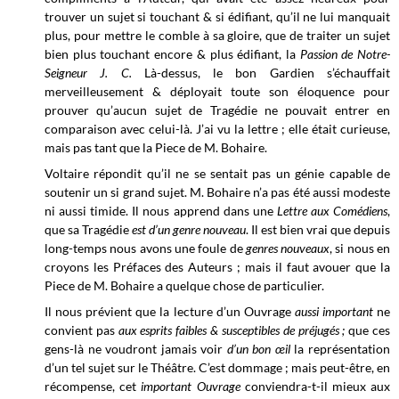
trouver un sujet si touchant & si édifiant, qu’il ne lui manquait
plus, pour mettre le comble à sa gloire, que de traiter un sujet
bien plus touchant encore & plus édifiant, la
Passion de Notre-
Seigneur J. C.
Là-dessus, le bon Gardien s’échauffait
merveilleusement & déployait toute son éloquence pour
prouver qu’aucun sujet de Tragédie ne pouvait entrer en
comparaison avec celui-là. J’ai vu la lettre ; elle était curieuse,
mais pas tant que la Piece de M. Bohaire.
Voltaire répondit qu’il ne se sentait pas un génie capable de
soutenir un si grand sujet. M. Bohaire n’a pas été aussi modeste
ni aussi timide. Il nous apprend dans une
Lettre aux Comédiens
,
que sa Tragédie
est d’un genre nouveau
. Il est bien vrai que depuis
long-temps nous avons une foule de
genres nouveaux
, si nous en
croyons les Préfaces des Auteurs ; mais il faut avouer que la
Piece de M. Bohaire a quelque chose de particulier.
Il nous prévient que la lecture d’un Ouvrage
aussi important
ne
convient pas
aux esprits faibles & susceptibles de préjugés ;
que ces
gens-là ne voudront jamais voir
d’un bon œil
la représentation
d’un tel sujet sur le Théâtre. C’est dommage ; mais peut-être, en
récompense, cet
important Ouvrage
conviendra-t-il mieux aux