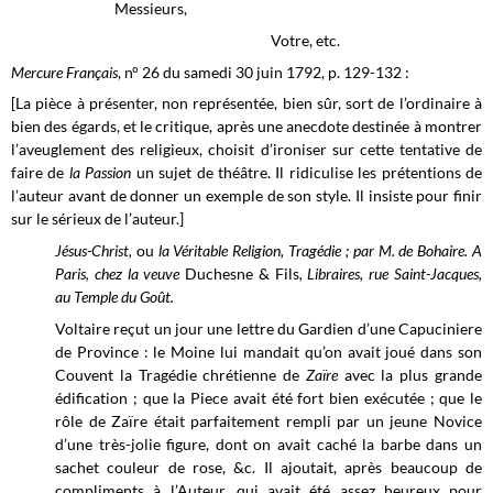
Messieurs,
Votre, etc.
Mercure Français
, n° 26 du samedi 30 juin 1792, p. 129-132 :
[La pièce à présenter, non représentée, bien sûr, sort de l’ordinaire à
bien des égards, et le critique, après une anecdote destinée à montrer
l’aveuglement des religieux, choisit d’ironiser sur cette tentative de
faire de
la Passion
un sujet de théâtre. Il ridiculise les prétentions de
l’auteur avant de donner un exemple de son style. Il insiste pour finir
sur le sérieux de l’auteur.]
Jésus-Christ,
ou
la Véritable Religion, Tragédie ; par M. de Bohaire. A
Paris, chez la veuve
Duchesne & Fils
, Libraires, rue Saint-Jacques,
au Temple du Goût.
Voltaire reçut un jour une lettre du Gardien d’une Capuciniere
de Province : le Moine lui mandait qu’on avait joué dans son
Couvent la Tragédie chrétienne de
Zaïre
avec la plus grande
édification ; que la Piece avait été fort bien exécutée ; que le
rôle de Zaïre était parfaitement rempli par un jeune Novice
d’une très-jolie figure, dont on avait caché la barbe dans un
sachet couleur de rose, &c. Il ajoutait, après beaucoup de
compliments à l’Auteur, qui avait été assez heureux pour