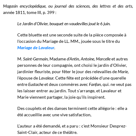
Magasin encyclopédique, ou journal des sciences, des lettres et des arts
,
année 1811, tome III, p. 399 :
Le Jardin d'Olivier, bouquet en vaudevilles joué le
6
juin.
Cette bluette est une seconde suite de la pièce composée à
l'occasion du Mariage de LL. MM., jouée sous le titre du
Mariage de Lavaleur
.
M.
Saint-Germain
, Madame
d'Antin, Antoine, Marcelle
et autres
personnes de leur compagnie, ont choisi le jardin d'Olivier,
jardinier fleuriste, pour fêter le jour des relevailles de
Marie
,
l'épouse de
Lavaleur.
Cette fête est précédée d'une querelle
entre
Eustache
et deux commères avec
Fanfan
, qui. ne veut pas
les laisser entrer au jardin. Tout s'arrange, et Lavaleur et
Marie viennent partager, la joie qu'ils inspirent.
Des couplets et des danses terminent cette allégorie : elle a
été accueillie avec une vive satisfaction,
L'auteur a été demandé, et a paru : c'est Monsieur Desprez-
Saint-Clair, acteur de ce théâtre.