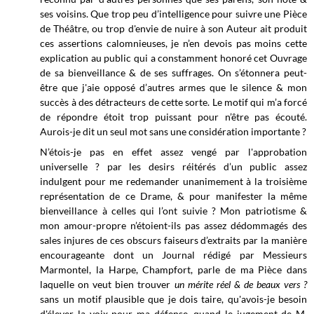
ses voisins. Que trop peu d’intelligence pour suivre une Pièce
de Théâtre, ou trop d'envie de nuire à son Auteur ait produit
ces assertions calomnieuses, je n’en devois pas moins cette
explication au public qui a constamment honoré cet Ouvrage
de sa bienveillance & de ses suffrages. On s’étonnera peut-
être que j'aie opposé d’autres armes que le silence & mon
succès à des détracteurs de cette sorte. Le motif qui m’a forcé
de répondre étoit trop puissant pour n’être pas écouté.
Aurois-je dit un seul mot sans une considération importante ?
N’étois-je pas en effet assez vengé par l'approbation
universelle ? par les desirs réitérés d’un public assez
indulgent pour me redemander unanimement à la troisième
représentation de ce Drame, & pour manifester la même
bienveillance à celles qui l’ont suivie ? Mon patriotisme &
mon amour-propre n’étoient-ils pas assez dédommagés des
sales injures de ces obscurs faiseurs d’extraits par la manière
encourageante dont un Journal rédigé par Messieurs
Marmontel, la Harpe, Champfort, parle de ma Pièce dans
laquelle on veut bien trouver
un mérite réel & de beaux vers
?
sans un motif plausible que je dois taire, qu'avois-je besoin
d'élever la voix pour ma défense, quand le jugement de M.