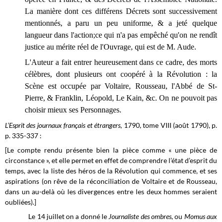
La manière dont ces différens Décrets sont successivement
mentionnés, a paru un peu uniforme, & a jeté quelque
langueur dans l'action;ce qui n'a pas empêché qu'on ne rendît
justice au mérite réel de l'Ouvrage, qui est de M. Aude.
L'Auteur a fait entrer heureusement dans ce cadre, des morts
célèbres, dont plusieurs ont coopéré à la Révolution : la
Scène est occupée par Voltaire, Rousseau, l'Abbé de St-
Pierre, & Franklin, Léopold, Le Kain, &c. On ne pouvoit pas
choisir mieux ses Personnages.
L’Esprit des journaux français et étrangers
, 1790, tome VIII (août 1790), p.
p. 335-337 :
[Le compte rendu présente bien la pièce comme « une pièce de
circonstance », et elle permet en effet de comprendre l’état d’esprit du
temps, avec la liste des héros de la Révolution qui commence, et ses
aspirations (on rêve de la réconciliation de Voltaire et de Rousseau,
dans un au-delà où les divergences entre les deux hommes seraient
oubliées).]
Le 14 juillet on a donné le
Journaliste des ombres
, ou
Momus aux