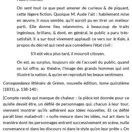
On sent tout ce que peut amener de curieux & de piquant,
cette légere fiction. Quoique M. Aude l'ait : habilement mise
en œuvre, il nous semble, qu'il auroit pu en tirer un meileur
parti. Elle donne lieu néanmoins, à beaucoup de traits
ingénieux, brillans, & dont, en général, le public a paru très-
satisfait. Il a sur-tout vivement applaudi ce vers sur
le Kain
, à
propos du décret qui rend aux comédiens l’état civil :
S'il eût vécu plus tard, il mouroit citoyen,
On est, au surplus, toujours sûr de l'accueil du public, quand
on lui offre, au théatre, l'image des grands hommes qui ont
illustré la nation, & qu'on en reproduit les beaux sentimens
Correspondance littéraire de Grimm
, nouvelle édition, tome quinzième
(1831), p. 138-140 :
[Compte rendu qui manque de chaleur : la pièce est donnée pour ce
qu’elle devait être, un défilé de personnages qui, chacun à leur tour,
viennent montrer qu’ils adhèrent aux idées nouvelles. Et ce défilé
paraît bien maladroit : « nulle mesure dans les idées, nul art dans la
manière dont les personnages entrent successivement en scène, nulle
convenance ni dans les discours ni dans le style qu’on leur prête ». On