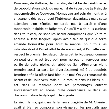
Rousseau, de Voltaire, de Franklin, de l’abbé de Saint-Pierre,
de Léopold Brunswick, du maréchal de Fabert, de Le Kain, de
mademoiselle Le Couvreur. Momus a grand soin de montrer à
chacune le décret qui peut l’intéresser davantage ; mais cette
attention trop répétée ne tarde pas à paraître d’une
monotonie insipide et fatigante. Ce qu’il y a de plus curieux
dans tout ceci, ce sont les beaux complimens que Voltaire
adresse à Jean-Jacques; après avoir fait en quelque sorte
amende honorable pour tout le mépris, pour tous les
ridicules dont il l’avait affublé de son vivant, il l’appelle avec
respect le premier législateur de sa patrie. Rousseau, comme
on peut croire, est trop poli pour ne pas lui renvoyer une
partie de cette gloire, et l’abbé de Saint-Pierre en vient
prendre aussi sa part. Un divertissement mêlé de couplets
termine enfin la pièce tant bien que mal. On y a remarqué de
beaux et de: jolis vers, mais nulle mesure dans les idées, nul
art dans la manière dont les personnages entrent
successivement en scène, nulle convenance ni dans les
discours ni dans le style qu’on leur prête.
Le sieur Talma, qui, dans la fameuse tragédie de M. Chénier,
avait si bien su composer son visage sur les portraits que