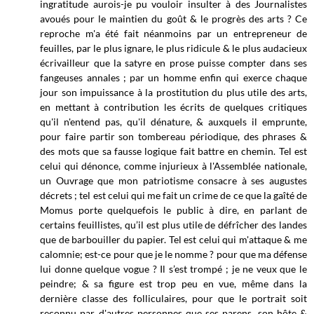
ingratitude aurois-je pu vouloir insulter à des Journalistes
avoués pour le maintien du goût & le progrès des arts ? Ce
reproche m'a été fait néanmoins par un entrepreneur de
feuilles, par le plus ignare, le plus ridicule & le plus audacieux
écrivailleur que la satyre en prose puisse compter dans ses
fangeuses annales ; par un homme enfin qui exerce chaque
jour son impuissance à la prostitution du plus utile des arts,
en mettant à contribution les écrits de quelques critiques
qu'il n'entend pas, qu'il dénature, & auxquels il emprunte,
pour faire partir son tombereau périodique, des phrases &
des mots que sa fausse logique fait battre en chemin. Tel est
celui qui dénonce, comme injurieux à l'Assemblée nationale,
un Ouvrage que mon patriotisme consacre à ses augustes
décrets ; tel est celui qui me fait un crime de ce que la gaîté de
Momus porte quelquefois le public à dire, en parlant de
certains feuillistes, qu’il est plus utile de défrîcher des landes
que de barbouiller du papier. Tel est celui qui m'attaque & me
calomnie; est-ce pour que je le nomme ? pour que ma défense
lui donne quelque vogue ? Il s’est trompé ; je ne veux que le
peindre; & sa figure est trop peu en vue, même dans la
dernière classe des folliculaires, pour que le portrait soit
reconnu par d'autres personnes que ses parens, son hôte &