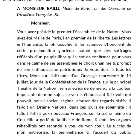
A MONSIEUR BAILLI,
Maire de Paris, l’un des Quarante de
l’Académie Françoise
,
&c.
Monsieur,
Vous avez présidé le premier l'Assemblée de la Nation. Vous
avez été Maire de Paris, l'an premier de la liberté. Les lettres
& l’humanité, la philosophie & les sciences s'honorent de
cette proclamation glorieuse autant que des suffrages
réfléchis d’un peuple libre qui vient de confirmer pour vous
dans le calme de ses assemblées le choix unanime & prompt
de son enthousiasme patriotique. Je vous dois, à tous les
titres, Monsieur, l’offrande d'un Ouvrage représenté le 14
juillet, jour de la Confédération de la France, sur le principal
Théâtre de la Nation ; je n’ai eu garde de mêler, à la couleur
imposante de mon sujet, ce vernis éblouissant & frivole qui
pouvoit, sous l’ancien régime, amuser des regards oisifs; il
falloit un Drame National dans ces jours de solemnité ; il
falloit l’offrir aux nouveaux François, sur la scène même où
Corneille a parlé de la liberté de Rome, & dont les organes
réhabilités ont secondé le vœu de mon cœur. Le succès de
mon entreprise, la bienveillance & l’accueil du public