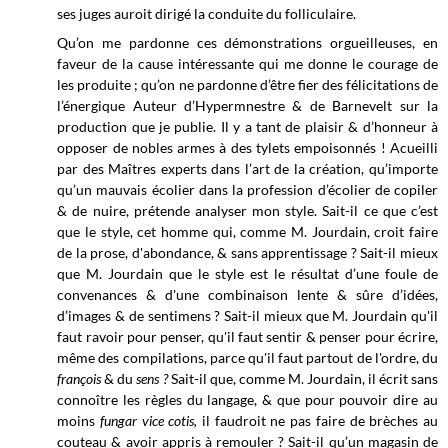
ses juges auroit dirigé la conduite du folliculaire.
Qu’on me pardonne ces démonstrations orgueilleuses, en
faveur de la cause intéressante qui me donne le courage de
les produite ; qu’on ne pardonne d’être fier des félicitations de
l’énergique Auteur d’Hypermnestre & de Barnevelt sur la
production que je publie. Il y a tant de plaisir & d’honneur à
opposer de nobles armes à des tylets empoisonnés ! Acueilli
par des Maîtres experts dans l’art de la création, qu’importe
qu’un mauvais écolier dans la profession d’écolier de copiler
& de nuire, prétende analyser mon style. Sait-il ce que c’est
que le style, cet homme qui, comme
M. Jourdain, croit faire
de la prose, d'abondance, & sans apprentissage ? Sait-il mieux
que M. Jourdain que le style est le résultat d’une foule de
convenances & d'une combinaison lente & sûre d’idées,
d’images & de sentimens ? Sait-il mieux que M. Jourdain qu'il
faut ravoir pour penser, qu'il faut sentir & penser pour écrire,
même des compilations, parce qu'il faut partout de l'ordre, du
françois
& du
s
ens ?
Sait-il que, comme M. Jourdain, il écrit sans
connoître les règles du langage, & que pour pouvoir dire au
moins
fungar
vice cotis,
il faudroit ne pas faire de brèches au
couteau & avoir appris à remouler ? Sait-il qu’un magasin de