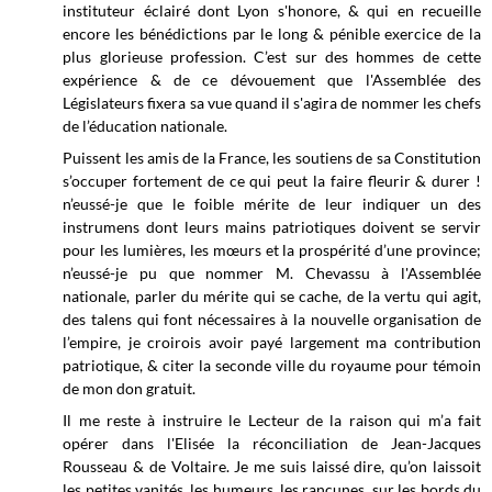
instituteur éclairé dont Lyon s'honore, & qui en recueille
encore les bénédictions par le long & pénible exercice de la
plus glorieuse profession. C’est sur des hommes de cette
expérience & de ce dévouement que l'Assemblée des
Législateurs fixera sa vue quand il s'agira de nommer les chefs
de l’éducation nationale.
Puissent les amis de la France, les soutiens de sa Constitution
s’occuper fortement de ce qui peut la faire fleurir & durer !
n’eussé-je que le foible mérite de leur indiquer un des
instrumens dont leurs mains patriotiques doivent se servir
pour les lumières, les mœurs et la prospérité d’une province;
n’eussé-je pu que nommer M. Chevassu à l'Assemblée
nationale, parler du mérite qui se cache, de la vertu qui agit,
des talens qui font nécessaires à la nouvelle organisation de
l’empire, je croirois avoir payé largement ma contribution
patriotique, & citer la seconde ville du royaume pour témoin
de mon don gratuit.
Il me reste à instruire le Lecteur de la raison qui m’a fait
opérer dans l'Elisée la réconciliation de Jean-Jacques
Rousseau & de Voltaire. Je me suis laissé dire, qu’on laissoit
les petites vanités, les humeurs, les rancunes, sur les bords du