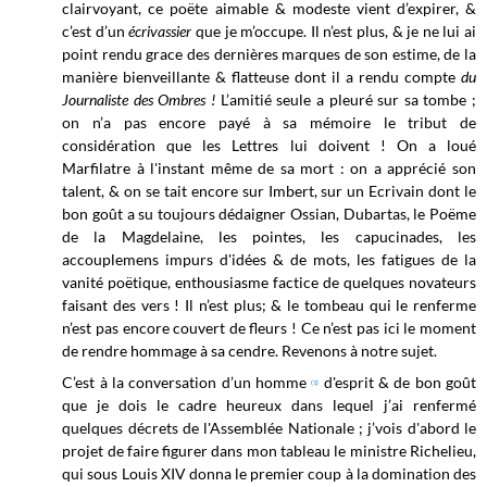
clairvoyant, ce poëte aimable & modeste vient d’expirer, &
c’est d’un
écrivassier
que je m’occupe.
Il n’est plus, & je ne lui ai
point rendu grace des dernières marques de son estime, de la
manière bienveillante & flatteuse dont il a rendu compte
du
Journaliste des Ombres !
L’amitié seule a pleuré sur sa tombe ;
on n’a pas encore payé à sa mémoire le tribut de
considération que les Lettres lui doivent ! On a loué
Marfilatre à l'instant même de sa mort : on a apprécié son
talent, & on se tait encore sur Imbert, sur un Ecrivain dont le
bon goût a su toujours dédaigner Ossian, Dubartas, le Poëme
de la Magdelaine, les pointes, les capucinades, les
accouplemens impurs d'idées & de mots, les fatigues de la
vanité poëtique, enthousiasme factice de quelques novateurs
faisant des vers ! Il n’est plus; & le tombeau qui le renferme
n’est pas encore couvert de fleurs ! Ce n’est pas ici le moment
de rendre hommage à sa cendre. Revenons à notre sujet.
C’est à la conversation d’un homme
d'esprit & de bon goût
(1)
que je dois le cadre heureux dans lequel j’ai renfermé
quelques décrets de l'Assemblée Nationale ; j’vois d'abord le
projet de faire figurer dans mon tableau le ministre Richelieu,
qui sous Louis XIV donna le premier coup à la domination des