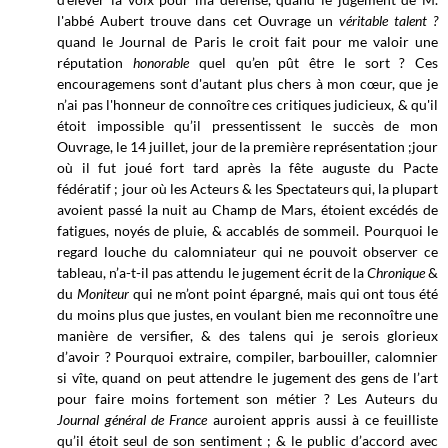
l'abbé Aubert trouve dans cet Ouvrage un
véritable talent ?
quand le Journal de Paris le croit fait pour me valoir une
réputation
honorable
quel qu’en pût être le sort ? Ces
encouragemens sont d'autant plus chers à mon cœur, que je
n’ai pas l'honneur de connoître ces critiques judicieux, & qu'il
étoit impossible qu’il pressentissent le succès de mon
Ouvrage, le 14 juillet, jour de la première représentation ;jour
où il fut joué fort tard après la fête auguste du Pacte
fédératif ; jour où les Acteurs & les Spectateurs qui, la plupart
avoient passé la nuit au Champ de Mars, étoient excédés de
fatigues, noyés de pluie, & accablés de sommeil. Pourquoi le
regard louche du calomniateur qui ne pouvoit observer ce
tableau, n’a-t-il pas attendu le jugement écrit de la
Chronique
&
du
Moniteur
qui ne m’ont point épargné, mais qui ont tous été
du moins plus que justes, en voulant bien me reconnoître une
manière de versifier, & des talens qui je serois glorieux
d’avoir ? Pourquoi extraire, compiler, barbouiller, calomnier
si vîte, quand on peut attendre le jugement des gens de l’art
pour faire moins fortement son métier ? Les Auteurs du
Journal général de France
auroient appris aussi à ce feuilliste
qu’il étoit seul de son sentiment ; & le public d’accord avec