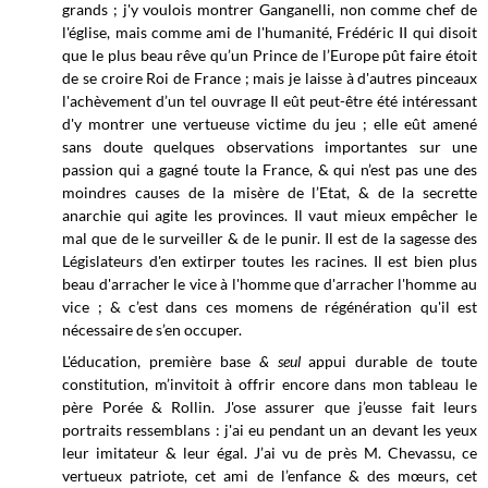
grands ; j'y voulois montrer Ganganelli, non comme chef de
l'église, mais comme ami de l'humanité, Frédéric II qui disoit
que le plus beau rêve qu’un Prince de l’Europe pût faire étoit
de se croire Roi de France ; mais je laisse à d'autres pinceaux
l'achèvement d’un tel ouvrage Il eût peut-être été intéressant
d'y montrer une vertueuse victime du jeu ; elle eût amené
sans doute quelques observations importantes sur une
passion qui a gagné toute la France, & qui n’est pas une des
moindres causes de la misère de l’Etat, & de la secrette
anarchie qui agite les provinces. Il vaut mieux empêcher le
mal que de le surveiller & de le punir. Il est de la sagesse des
Législateurs d'en extirper toutes les racines. Il est bien plus
beau d'arracher le vice à l'homme que d'arracher l'homme au
vice ; & c’est dans ces momens de régénération qu'il est
nécessaire de s’en occuper.
L'éducation, première base
& seul
appui durable de toute
constitution, m’invitoit à offrir encore dans mon tableau le
père Porée & Rollin. J'ose assurer que j’eusse fait leurs
portraits ressemblans : j'ai eu pendant un an devant les yeux
leur imitateur & leur égal. J’ai vu de près M. Chevassu, ce
vertueux patriote, cet ami de l’enfance & des mœurs, cet