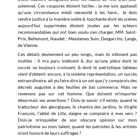
solemnel. Ces coupures étoient faciles : je me suis applaudi
qu'une circonstance m’eût nécessité à les faire... Je dois
rendre justice à la manière noble & touchante dont les scènes
aujourd'hui supprimées étoient
jouées par les acteurs
recommandables qui ont bien voulu s’en charger, MM. Saint-
Prix, Bellemont, Naudet ; Mesdames Suin, Desgarcins, Lange,
de Vienne.
Ces détails deviennent un peu longs;, mais ils n’étoient pas
inutiles : il m’a paru indécent & dur qu’une pièce dont le
succès va toujours croissant, & dont le patriotique tableau
vient d’obtenir encore, à la sixième représentation, un succès
extraordinaire, ait pu faire dire à un sot que j'y comparois des
décrets augustes à des feuilles de bas commerce. Mais ne
revenons pas sur cet homme. Que doivent m'importer
désormais ses assertions ? Dois-je savoir s'il existe, quand le
traducteur des géorgiques, le chantre des jardins, le Virgile
François, l'abbé de Lille, daigne se complaire à mes vers ?
Dois-je m'inquiéter de son obscure opinion sur mon
patriotisme ou mon talent, quand les patriotes & les artistes
m’ont honoré de leurs suffrages ?