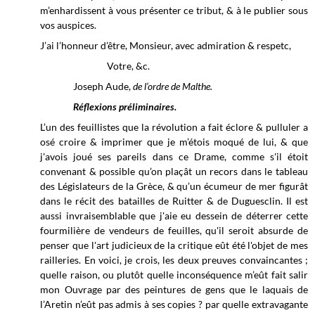
m’enhardissent à vous présenter ce tribut, & à le publier sous
vos auspices.
J’ai l’honneur d’être, Monsieur, avec admiration & respetc,
Votre, &c.
Joseph Aude,
de l’ordre de Malthe.
Réflexions préliminaires.
L’un des feuillistes que la révolution a fait éclore & pulluler a
osé croire & imprimer que je m’étois moqué de lui, & que
j'avois joué ses pareils dans ce Drame, comme s'il étoit
convenant & possible qu’on plaçât un recors dans le tableau
des Législateurs de la Grèce, & qu’un écumeur de mer figurât
dans le récit des batailles de Ruitter & de Duguesclin. Il est
aussi invraisemblable que j'aie eu dessein de déterrer cette
fourmilière de vendeurs de feuilles, qu'il seroit absurde de
penser que l'art judicieux de la critique eût été l'objet de mes
railleries. En voici, je crois, les deux preuves convaincantes ;
quelle raison, ou plutôt quelle inconséquence m’eût fait salir
mon Ouvrage par des peintures de gens que le laquais de
l’Aretin n’eût pas admis à ses copies ? par quelle extravagante