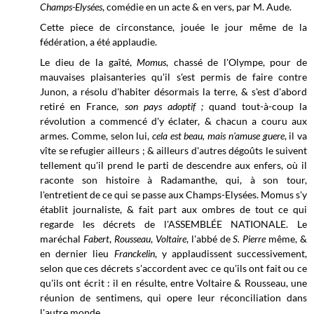
Champs-Elysées
, comédie en un acte & en vers, par M. Aude.
Cette piece de circonstance, jouée le jour même de la
fédération, a été applaudie.
Le dieu de la gaîté,
Momus
, chassé de l'Olympe, pour de
mauvaises plaisanteries qu'il s'est permis de faire contre
Junon, a résolu d'habiter désormais la terre, & s'est d'abord
retiré en France,
son pays adoptif ;
quand tout-à-coup la
révolution a commencé d'y éclater, & chacun a couru aux
armes. Comme, selon lui,
cela est beau, mais n'amuse guere
, il va
vîte se refugier ailleurs ; & ailleurs d'autres dégoûts le suivent
tellement qu'il prend le parti de descendre aux enfers, où il
raconte son histoire à Radamanthe, qui, à son tour,
l'entretient de ce qui se passe aux Champs-Elysées. Momus s'y
établit journaliste, & fait part aux ombres de tout ce qui
regarde les décrets de l'ASSEMBLÉE NATIONALE. Le
maréchal
Fabert
,
Rousseau
,
Voltaire
, l'abbé de
S. Pierre
même, &
en dernier lieu
Franckelin
, y applaudissent successivement,
selon que ces décrets s'accordent avec ce qu'ils ont fait ou ce
qu'ils ont écrit : il en résulte, entre Voltaire & Rousseau, une
réunion de sentimens, qui opere leur réconciliation dans
l'autre monde.