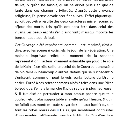
fleuve, & qu’on ne faisoit, qu’on ne disoit plus rien que de
junte dans ces champs privilégiés. D’après cette croyance
religieuse, j'ai pensé devoir sacrifier au vrai, l’effet piquant qui
auroit peut-être résulté des deux caractères mis en scène, au
séjour des morts, tels qu’ils ont paru être dans celui des
vivans. Les beaux esprits s’en plaindront ; mais qu’importe, les
bons ont applaudi & joui.
Cet Ouvrage a été représenté, comme il est imprimé, c’est-à-
dire, avec les scènes
à guillemets,
le jour de la Fédération. Une
maladie imprévue retint, au moment de la seconde
représentation, l'acteur vraiment estimable qui jouoit le rôle
de le Kain : à ce rôle se lioient celui de le Couvreur, une scène
de Voltaire & beaucoup d’autres détails qui se succèdent &
s'unissent, comme on peut le voir, parla lecture du Drame
entier. Forcé à ces retranchemens aisés à faire dans une Pièce
épisodique, j’en vis la marche & plus rapide & plus heureuse ;
& il fut aisé de persuader à mon amour-propre que telle
couleur étoit plus supportable à la ville qu’au Théâtre, & qu'il
ne falloit pas montrer toute sa garde-robe aux lumières, sur-
tout les robes noires des
Calas, qui sembloient contraster
(2)
d'une manière affligeante avec les habits de fête d’un jour