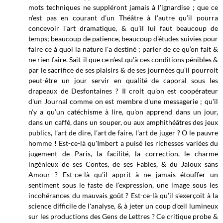
mots techniques ne suppléront jamais à l'ignardise ; que ce
n'est pas en courant d’un Théâtre à l'autre qu’il pourra
concevoir l'art dramatique, & qu’il lui faut beaucoup de
temps; beaucoup de patience, beaucoup d'études suivies pour
faire ce à quoi la nature l'a destiné ; parler de ce qu’on fait &
ne rien faire. Sait-il que ce n’est qu'à ces conditions pénibles &
par le sacrifice de ses plaisirs & de ses journées qu’il pourroit
peut-être un jour servir en qualité de caporal sous les
drapeaux de Desfontaines ? Il croit qu’on est coopérateur
d'un Journal comme on est membre d'une messagerie ; qu'il
n'y a qu’un catéchisme à lire, qu'on apprend dans un jour,
dans un caffé, dans un souper, ou aux amphithéâtres des jeux
publics, l’art de dire, l'art de faire, l'art de juger ? O le pauvre
homme ! Est-ce-là qu'Imbert a puisé
les richesses variées du
jugement de Paris, la facilité, la correction, le charme
ingénieux de ses Contes, de ses Fables, & du Jaloux sans
Amour ? Est-ce-là qu’il apprit à ne jamais étouffer un
sentiment sous le faste de l’expression, une image sous les
incohérances du mauvais goût ? Est-ce-là qu’il s’exerçoit à la
science difficile de l'analyse, & à jeter un coup d'œil lumineux
sur les productions des Gens de Lettres ? Ce critique probe &