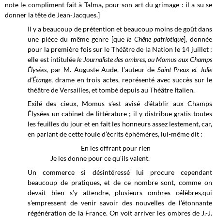
note le compliment fait à Talma, pour son art du grimage : il a su se
donner la tête de Jean-Jacques.]
Il y a beaucoup de prétention et beaucoup moins de goût dans
une pièce du même genre [que
le Chêne patriotique
]
, donnée
pour la première fois sur le Théâtre de la Nation le 14 juillet ;
elle est intitulée
le Journaliste des ombres, ou Momus aux Champs
Élysées
, par M. Auguste Aude, l’auteur de
Saint-Preux et Julie
d’Étange
, drame en trois actes, représenté avec succès sur le
théâtre de Versailles, et tombé depuis au Théâtre Italien.
Exilé des cieux, Momus s’est avisé d’établir aux Champs
Élysées un cabinet de littérature ; il y distribue gratis toutes
les feuilles du jour et en fait les honneurs assez lestement, car,
en parlant de cette foule d’écrits éphémères, lui-même dit :
En les offrant pour rien
Je les donne pour ce qu'ils valent.
Un commerce si désintéressé lui procure cependant
beaucoup de pratiques, et de ce nombre sont, comme on
devait bien s’y attendre, plusieurs ombres célèbres,qui
s’empressent de venir savoir des nouvelles de l’étonnante
régénération de la France. On voit arriver les ombres de J.-J.