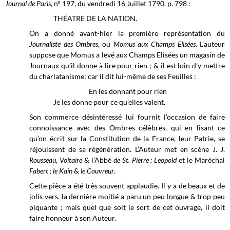
Journal de Paris
, n° 197, du vendredi 16 Juillet 1790,
p. 798 :
THÉATRE DE LA NATION.
On a donné avant-hier la première représentation du
Journaliste des Ombres
, ou
Momus aux Champs Elisées
. L’auteur
suppose que Momus a levé aux Champs Elisées un magasin de
Journaux qu’il donne à lire pour rien ; & il est loin d’y mettre
du charlatanisme; car il dit lui-même de ses Feuilles :
En les donnant pour rien
Je les donne pour ce qu’elles valent.
Son commerce désintéressé lui fournit l’occasion de faire
connoissance avec des Ombres célèbres, qui en lisant ce
qu’on écrit sur la Constitution de la France, leur Patrie, se
réjouissent de sa régénération. L’Auteur met en scène J. J.
Rousseau
,
Voltaire
& l’Abbé
de St. Pierre ; Leopold
et le Maréchal
Fabert ; le Kain
&
le Couvreur
.
Cette pièce a été très souvent applaudie. Il y a de beaux et de
jolis vers. la dernière moitié a paru un peu longue & trop peu
piquante ; mais quel que soit le sort de cet ouvrage, il doit
faire honneur à son Auteur.