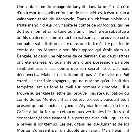
Une noble famille espagnole languit dans la misère à côté
d'un trésor qu'a jadis enfoui un de ses ancêtres, trésor qu'on a
vainement tenté de découvrir. Dans un château voisin du
triste manoir d’
Algunar
, habite le comte de
los Montes
, qui ne
doit son nom et sa fortune qu'à un crime. Il a été substitué à
un fils du dernier comte mort en naissant ; la preuve de cette
coupable substitution existe dans une lettre écrite par feu le
comte de los Montes à son fils supposé qui étoit alors au
Bengale, et dans une réponse de ce dernier. Ces deux lettres
ont été égarées, et quarante ans d'une possession paisible
semblent assurer au comte que son secret ne sera jamais
découvert.... Mais il ne s'attendoit pas à l'arrivée du
Juif
errant
... Le terrible voyageur, qui ne marche qu'au bruit des
tempêtes, est au fond le meilleur homme du monde.... Il a
trouvé au Bengale la lettre qui prouve l'injuste usurpation du
comte de los Montes ; il sait où est le trésor, puisqu'il étoit
présent quand l'ancien seigneur d'Algunar le confia à la terre.
Grâce à lui, la fortune retourne aux véritables héritiers, qui
consentent généreusement à la partager avec celui .qui les en
a privés si longtemps. Les deux familles d'Algunar et de Ios
Montes s'unissent par un double ,mariage.... Mais hélas ! il