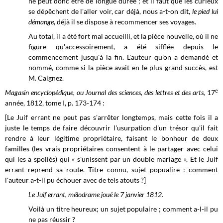
ne peut donc être de longue durée ; et il faut que les curieux
se dépêchent de l'aller voir, car déjà, nous a-t-on dit,
le
pied lui
démange
, déjà il se dispose à recommencer ses voyages.
Au total, il a été fort mal accueilli, et la pièce nouvelle, où il ne
figure qu'accessoirement, a été sifflée depuis le
commencement jusqu'à la fin. L'auteur qu'on a demandé et
nommé, comme si la pièce avait en le plus grand succès, est
M. Caignez.
e
Magasin encyclopédique, ou Journal des sciences, des lettres et des arts,
17
année, 1812, tome I, p. 173-174 :
[Le Juif errant ne peut pas s'arrêter longtemps, mais cette fois il a
juste le temps de faire découvrir l'usurpation d'un trésor qu'il fait
rendre à leur légitime propriétaire, faisant le bonheur de deux
familles (les vrais propriétaires consentent à le partager avec celui
qui les a spoliés) qui « s'unissent par un double mariage ». Et le Juif
errant reprend sa route. Titre connu, sujet popualire : comment
l'auteur a-t-il pu échouer avec de tels atouts ?]
Le Juif errant, mélodrame joué le 7 janvier 1812.
Voilà un titre heureux; un sujet populaire ; comment a-l-il pu
ne pas réussir ?