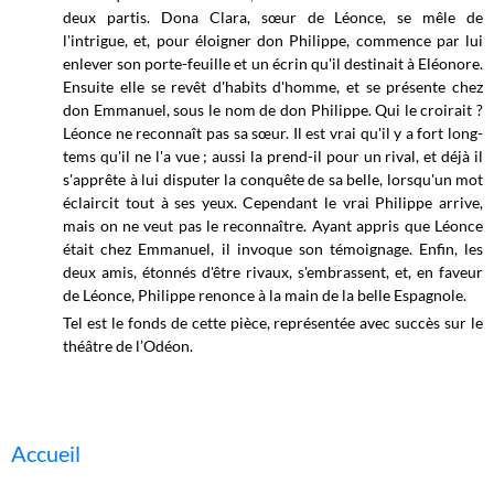
deux partis. Dona Clara, sœur de Léonce, se mêle de
l'intrigue, et, pour éloigner don Philippe, commence par lui
enlever son porte-feuille et un écrin qu'il destinait à Eléonore.
Ensuite elle se revêt d'habits d'homme, et se présente chez
don Emmanuel, sous le nom de don Philippe. Qui le croirait ?
Léonce ne reconnaît pas sa sœur. Il est vrai qu'il y a fort long-
tems qu'il ne l'a vue ; aussi la prend-il pour un
rival, et déjà il
s'apprête à lui disputer la conquête de sa belle, lorsqu'un mot
éclaircit tout à ses yeux. Cependant le vrai Philippe arrive,
mais on ne veut pas le reconnaître. Ayant appris que Léonce
était chez Emmanuel, il invoque son témoignage. Enfin, les
deux amis, étonnés d'être rivaux, s'embrassent, et, en faveur
de Léonce, Philippe renonce à la main de la belle Espagnole.
Tel est le fonds de cette pièce, représentée avec succès sur le
théâtre de l’Odéon.
Accueil