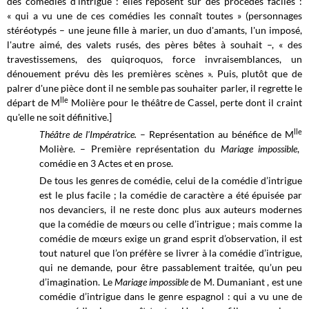
des comédies d'intrigue : elles reposent sur des procédés faciles :
«
qui a vu une de ces comédies les connaît toutes » (personnages
stéréotypés – une jeune fille à marier, un duo d'amants, l'un imposé,
l'autre aimé, des valets rusés, des pères bêtes à souhait –, « des
travestissemens, des quiqroquos, force invraisemblances, un
dénouement prévu dès les premières scènes ». Puis, plutôt que de
palrer d'une pièce dont il ne semble pas souhaiter parler, il regrette le
lle
départ de M
Molière pour le théâtre de Cassel, perte dont il craint
qu'elle ne soit définitive.]
lle
Théâtre de l'Impératrice.
– Représentation au bénéfice de M
Molière. – Première représentation du
Mariage impossible
,
comédie en 3 Actes et en prose.
De
tous les genres de comédie, celui de la comédie d’intrigue
est le plus facile ; la comédie de caractère a été épuisée par
nos devanciers, il ne reste donc plus aux auteurs mo
dernes
que la comédie de mœurs ou celle d’intrigue ; mais comme la
comédie de mœurs exige un grand esprit d’observation, il est
tout naturel que l’on préfère se livrer à la comédie d’intrigue,
qui ne demande, pour être passablement traitée, qu’un peu
d’imagination. Le
Mariage impossible
de M. Dumaniant , est une
comédie d’intrigue dans le genre espagnol : qui a vu une de