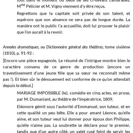
me
M
Pélicier et M. Vigny viennent d'y être reçus.
Regrettons que la capitale soit privée de son talent, et
espérons que son absence ne sera pas de longue durée. La
manière ont le public l’a accueillie, doit lui prouver le plaisir
que l’on aurait à la revoir.
Annales dramatiques, ou Dictionnaire général des théâtres
, tome sixième
(1810), p. 91-92 :
[Encore une pièce espagnole. Le résumé de l'intrigue montre bien le
caractère convenu de ce genre de production (encore un
travestissement d'une jeune fille que sa sœur ne reconnaît même
pas !). Et bien sûr le dénouement est conforme de ce qu'on attendait
depuis le début.]
MARIAGE IMPOSSIBLE (le), comédie en cinq actes, en prose,
par M. Dumaniant, au théâtre de l'Impératrice, 1809.
Eléonore gémit sous l'autorité d'Emmanuel, son tuteur, et en
cette qualité un peu bête. Elle a pour amant Léonce, qu'elle
aime, et son tuteur veut lui donner pour époux don Philippe,
qu'elle n'aime pas. La soubrette se déclare pour le premier,
tandis que d'un autre côté, un valet rusé feint de servir les