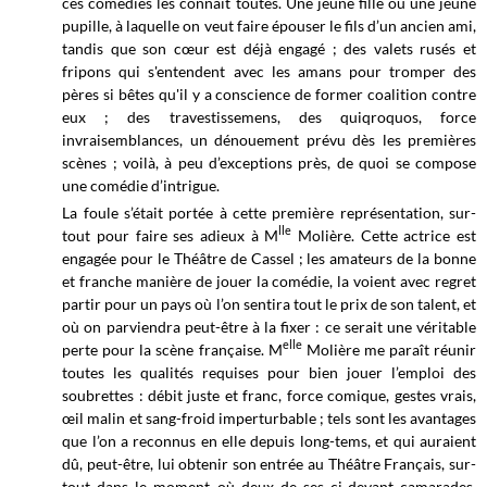
ces comédies les connaît toutes. Une jeune fille ou une jeune
pupille, à laquelle on veut faire épouser le fils d’un ancien ami,
tandis que son cœur est déjà engagé ; des valets rusés et
fripons qui s'entendent avec les amans pour tromper des
pères si bêtes qu'il y a conscience de former coalition contre
eux ; des travestissemens, des quiqroquos, force
invraisemblances, un dénouement prévu dès les premières
scènes ; voilà, à peu d’exceptions près, de quoi se compose
une comédie d’intrigue.
La foule s’était portée à cette première représentation, sur-
lle
tout pour faire ses adieux à M
Molière. Cette actrice est
engagée pour le Théâtre de Cassel ; les amateurs de la bonne
et franche manière de jouer la comédie, la voient avec regret
partir pour un pays où l’on sentira tout le prix de son talent, et
où on parviendra peut-être à la fixer : ce serait une véritable
elle
perte pour la scène française. M
Molière me paraît réunir
toutes les qualités requises pour bien jouer l’emploi des
soubrettes : débit juste et franc, force comique, gestes vrais,
œil malin et sang-froid imperturbable ; tels sont les avantages
que l’on a reconnus en elle depuis long-tems, et qui auraient
dû, peut-être, lui obtenir son entrée au Théâtre Français, sur-
tout dans le moment où deux de ses ci-devant camarades,