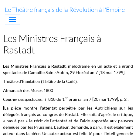
Le Théâtre français de la Révolution à l'Empire
Les Ministres Français à
Rastadt
Les Ministres Français à Rastadt
, mélodrame en un acte et à grand
spectacle, de Camaille Saint-Aubin, 29 Floréal an 7 [18 mai 1799].
Théâtre d'
É
mulation (Théâtre de la Gaîté).
Almanach des Muses 1800
er
Courrier des spectacles
, n° 818 du 1
prairial an 7 [20 mai 1799], p. 2 :
[La pièce montre l’attentat perpétré par les Autrichiens sur les
délégués français au congrès de Rastatt. Elle suit, d'après le critique,
« pas à pas » le récit de l’attentat et de l'aide apportée aux pauvres
délégués par les Prussiens. L’auteur, demandé, a paru. Il est également
acteur dans la pièce. Un autre acteur est félicité pour l’intelligence de