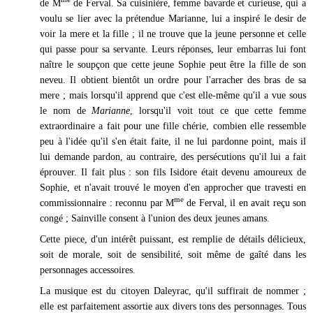
de M
de Ferval. Sa cuisinière, femme bavarde et curieuse, qui a
voulu se lier avec la prétendue Marianne, lui a inspiré le desir de
voir la mere et la fille ; il ne trouve que la jeune personne et celle
qui passe pour sa servante. Leurs réponses, leur embarras lui font
naître le soupçon que cette jeune Sophie peut être la fille de son
neveu. Il obtient bientôt un ordre pour l'arracher des bras de sa
mere ; mais lorsqu'il apprend que c'est elle-même qu'il a vue sous
le nom de
Marianne
, lorsqu'il voit tout ce que cette femme
extraordinaire a fait pour une fille chérie, combien elle ressemble
peu à l'idée qu'il s'en était faite, il ne lui pardonne point, mais il
lui demande pardon, au contraire, des persécutions qu'il lui a fait
éprouver. Il fait plus : son fils Isidore était devenu amoureux de
Sophie, et n'avait trouvé le moyen d'en approcher que travesti en
me
commissionnaire : reconnu par M
de Ferval, il en avait reçu son
congé ; Sainville consent à l'union des deux jeunes amans.
Cette piece, d'un intérêt puissant, est remplie de détails délicieux,
soit de morale, soit de sensibilité, soit même de gaîté dans les
personnages accessoires.
La musique est du citoyen Daleyrac, qu'il suffirait de nommer ;
elle est parfaitement assortie aux divers tons des personnages. Tous