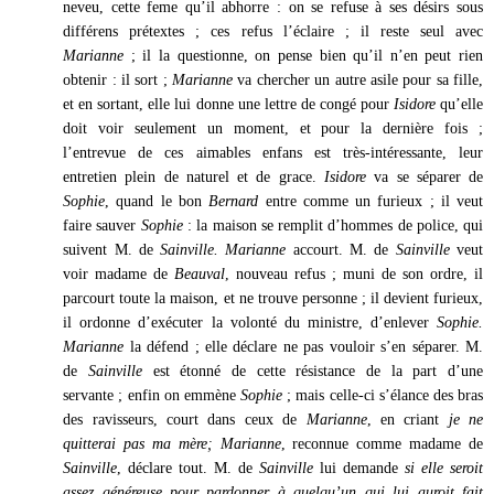
neveu, cette feme qu’il abhorre : on se refuse à ses désirs sous
différens prétextes ; ces refus l’éclaire ; il reste seul avec
Marianne
; il la questionne, on pense bien qu’il n’en peut rien
obtenir : il sort ;
Marianne
va chercher un autre asile pour sa fille,
et en sortant, elle lui donne une lettre de congé pour
Isidore
qu’elle
doit voir seulement un moment, et pour la dernière fois ;
l’entrevue de ces aimables enfans est très-intéressante, leur
entretien plein de naturel et de grace.
Isidore
va se séparer de
Sophie
, quand le bon
Bernard
entre comme un furieux ; il veut
faire sauver
Sophie
: la maison se remplit d’hommes de police, qui
suivent M. de
Sainville. Marianne
accourt. M. de
Sainville
veut
voir madame de
Beauval
, nouveau refus ; muni de son ordre, il
parcourt toute la maison, et ne trouve personne ; il devient furieux,
il ordonne d’exécuter la volonté du ministre, d’enlever
Sophie.
Marianne
la défend ; elle déclare ne pas vouloir s’en séparer. M.
de
Sainville
est étonné de cette résistance de la part d’une
servante ; enfin on emmène
Sophie
; mais celle-ci s’élance des bras
des ravisseurs, court dans ceux de
Marianne
, en criant
je ne
quitterai pas ma mère; Marianne
, reconnue comme madame de
Sainville
, déclare tout. M. de
Sainville
lui demande
si elle seroit
assez généreuse pour pardonner à quelqu’un qui lui auroit fait