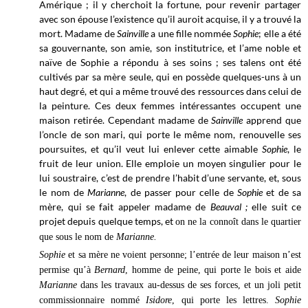
Amérique ; il y cherchoit la fortune, pour revenir partager
avec son épouse l’existence qu’il auroit acquise, il y a trouvé la
mort. Madame de
Sainville
a une fille nommée
Sophie
; elle a été
sa gouvernante, son amie, son institutrice, et l’ame noble et
naïve de Sophie a répondu à ses soins ; ses talens ont été
cultivés par sa mère seule, qui en possède quelques-uns à un
haut degré, et qui a même trouvé des ressources dans celui de
la peinture. Ces deux femmes intéressantes occupent une
maison retirée. Cependant madame de
Sainville
apprend que
l’oncle de son mari, qui porte le même nom, renouvelle ses
poursuites, et qu’il veut lui enlever cette aimable
Sophie
, le
fruit de leur union. Elle emploie un moyen singulier pour le
lui soustraire, c’est de prendre l’habit d’une servante, et, sous
le nom de
Marianne
, de passer pour celle de
Sophie
et de sa
mère, qui se fait appeler madame de
Beauval ;
elle suit ce
projet depuis quelque temps, et
on ne la connoît dans le quartier
que sous le nom de
Marianne.
Sophie
et sa mère ne voient personne; l’entrée de leur maison n’est
permise qu’à
Bernard
, homme de peine, qui porte le bois et aide
Marianne
dans les travaux au-dessus de ses forces, et un joli petit
commissionnaire nommé
Isidore
, qui porte les lettres.
Sophie