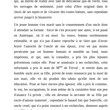
qui, au mérite de traiter avec tant de délicatesse que de vérité, tous
les ouvrages de sentiment, joint celui d'être original dans le
choix de ses sujets et de s'écarter des routes battues, sans cependant
arriver jusqu'à la bizarrerie.
Un jeune homme s'est marié sans le consentement d'un oncle dont
il attendait sa fortune : forcé de s'en procurer une autre, il est passé
en Amérique, où il est mort. Sa veuve, femme extrêmement
estimable, et qui n'a pas d'autre reproche à se faire que d'avoir
bravé l'autorité de l'oncle de son époux, n'en est pas moins
persécutée par cet homme humain et sensible au fond, mais
impérieux, et qui, sans la connaître, a pris les plus injustes
préventions contre elle. Pour se soustraire à ses recherches, cette
me
infortunée a pris le nom de M
de Ferval ; et retirée dans un
humble asyle avec sa fille, privée de toute ressource par la mort de
son mari, elle vit du produit des talens qu'elle tient de son
éducation. Pour se faire encore plus ignorer, elle a pris le costume,
le ton, les occupations, le nom même de la cuisinière dont son peu
d'aisance l'a privée ; elle est devenue la servante de sa fille par
excès d'amour maternel ; cependant le hasard fait que Sainville, cet
oncle cruel, qui n'a point renoncé à ses recherches, demeure auprès
me