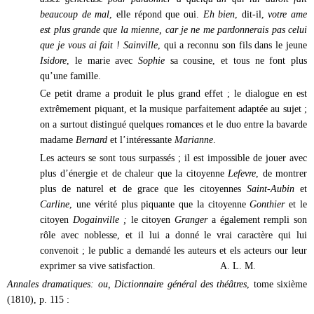
beaucoup de mal
, elle répond que oui.
Eh bien
, dit-il,
votre ame
est plus grande que la mienne, car je ne me pardonnerais pas celui
que je vous ai fait ! Sainville
, qui a reconnu son fils dans le jeune
Isidore
, le marie avec
Sophie
sa cousine, et tous ne font plus
qu’une famille.
Ce petit drame a produit le plus grand effet ; le dialogue en est
extrêmement piquant, et la musique parfaitement adaptée au sujet ;
on a surtout distingué quelques romances et le duo entre la bavarde
madame
Bernard
et l’intéressante
Marianne
.
Les acteurs se sont tous surpassés ; il est impossible de jouer avec
plus d’énergie et de chaleur que la citoyenne
Lefevre
, de montrer
plus de naturel et de grace que les citoyennes
Saint-Aubin
et
Carline
, une vérité plus piquante que la citoyenne
Gonthier
et le
citoyen
Dogainville ;
le citoyen
Granger
a également rempli son
rôle avec noblesse, et il lui a donné le vrai caractère qui lui
convenoit ; le public a demandé les auteurs et els acteurs our leur
exprimer sa vive satisfaction. A. L. M.
Annales dramatiques: ou, Dictionnaire général des théâtres
, tome sixième
(1810), p. 115 :