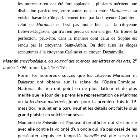
les morceaux en ont été fort applaudis ; plusieurs méritent une
distinction particuliere, entre autres un duo entre
Marianne
et sa
voisine bavarde, rôle parfaitement tenu par la citoyenne Gonthier ;
celui de
Marianne
ne l'est pas moins bien par la citoyenne
Lefevre-Dugazon, qui n'a rien perdu de son énergie. On trouve la
perfection, peut-être, dans la maniere dont celui de Sophie est
rendu par la citoyenne Saint-Aubin. On doit aussi les éloges
accoutumés à la citoyenne Carline et au citoyen Dozainville.
e
Magasin encyclopédique, ou Journal des sciences, des lettres et des arts
, 2
année, 1796, tome II, p. 215-219 :
Parmi les nombreux succès que les citoyens
Marsollier
et
Daleyrac
ont obtenu sur la scène de l’Opéra-Comique-
National, ils n’en ont point eu de plus flatteur et de plus
mérité que le jour de la première représentation de
Marianne
ou la
tendresse maternelle
, jouée pour la première fois le 19
messidor, le sujet en a paru neuf et les détails ont fait le plus
grand plaisir ; en voici le cannevas.
Madame de
Sainville
est l’épouse d’un officier qui s’est marié
avec elle contre la volonté d’un oncle qui n’a pas cessé de les
persécuter depuis ce temps-là.
Sainville
est allé servir en