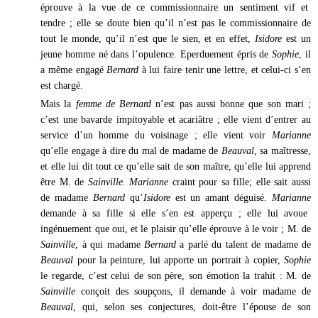
éprouve à la vue de ce commissionnaire un sentiment vif et
tendre ; elle se doute bien qu’il n’est pas le commissionnaire de
tout le monde, qu’il n’est que le sien, et en effet,
Isidore
est un
jeune homme né dans l’opulence. Eperduement épris de
Sophie
, il
a même engagé
Bernard
à lui faire tenir une lettre, et celui-ci s’en
est chargé.
Mais la
femme de Bernard
n’est pas aussi bonne que son mari ;
c’est une bavarde impitoyable et acariâtre ; elle vient d’entrer au
service d’un homme du voisinage ; elle vient voir
Marianne
qu’elle engage à dire du mal de madame de
Beauval
, sa maîtresse,
et elle lui dit tout ce qu’elle sait de son maître, qu’elle lui apprend
être M. de
Sainville. Marianne
craint pour sa fille; elle sait aussi
de madame
Bernard
qu’
Isidore
est un amant déguisé.
Marianne
demande à sa fille si elle s’en est apperçu ; elle lui avoue
ingénuement que oui, et le plaisir qu’elle éprouve à le voir ; M. de
Sainville
, à qui madame
Bernard
a parlé du talent de madame de
Beauval
pour la peinture, lui apporte un portrait à copier,
Sophie
le regarde, c’est celui de son père, son émotion la trahit : M. de
Sainville
conçoit des soupçons, il demande à voir madame de
Beauval
, qui, selon ses conjectures, doit-être l’épouse de son