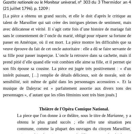
Gazette nationale ou le Moniteur universel
, n° 303 du 3 Thermidor an 4
(21 juillet 1796). p. 1209 :
[La pièce a obtenu un grand succès, et elle le doit d'après le critique au
talent de Marsollier qui sait créer des intrigues pleines de sentiment, mais
avec délicatesse et vérité. Il s’agit cette fois d’une histoire de mariage fait
sans le consentement de l’oncle du marié, obligé pour réparer sa fortune de
passer en Amérique, où il est mort. La pièce montre les difficultés que sa
veuve éprouve du fait de cet oncle autoritaire : elle a dû se faire servante de
sa fille pour passer inaperçue. L’oncle la retrouve dans sa cachette, mais il
prend pitié d’elle quand elle voit combien elle aime sa fille, et il permet qie
son fils épouse sa cousine. La pièce est jugée très positivement : «
d'un
intérêt puissant, [...] remplie de détails délicieux, soit de morale, soit de
sensibilité, soit même de gaîté dans les personnages accessoires ». Et la
musique de Daleyrac est « parfaitement assortie aux divers tons des
personnages », d’autant que les rôles féminins sont très bien joués.]
Théâtre de l'Opéra Comique National.
La piece que l'on donne à ce théâtre, sous le titre de
Marianne,
y a
obtenu le plus grand succès ; elle offre une situation peu
commune, comme la plupart des ouvrages du citoyen Marsollier,