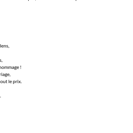
lens,
s,
n hommage !
iage,
ut le prix.
.