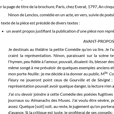
r la page de titre de la brochure, Paris, chez Everat, 1797, An cinq
Ninon de Lenclos, comédie en un acte, en vers, suivie de poésies 
 texte de la pièce est précédé de divers textes :
un avant propos justifiant la publication d'une pièce non repr
AVANT-PROPOS
Je destinais au théâtre la petite Comédie qu'on va lire. Je l'
craint la représentation. Ninon, paraissant sur la scène tel
l'hymen, peu fidèle à l'amour, pouvait, disaient-ils, blesser des 
même songé à me prévaloir de quelques exemples anciens et 
lle.
mon porte-feuille ; je me décide à la donner au public. M
Co
Fleury
ne joueront point ceux de
Gourville
et de
Sévigné
; 
représentation pouvait avoir quelque danger, la lecture n'en
J'ai cru devoir joindre à cette Comédie des poésies fugitives
journaux ou Almanachs des Muses. J'ai voulu être sévère, pe
assez. Quelque [soit] soit, au reste, le jugement qu'on portera
d'avance. Si la critique est juste, je profiterai de ses conseils