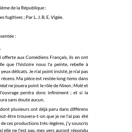
uième de la République :
fugitives ; Par L. J. B. E. Vigée.
ésentée :
.
ai offerte aux Comédiens Français, ils en ont
le que l'histoire nous l'a peinte, rebelle à
yeux délicats. Je n'ai point insisté, je n'ai pas
récens. Ma pièce est restée long-tems dans
ntat
ne jouera point le rôle de
Ninon ;
Molé
et
l'ouvrage perdra donc infiniment ; et si la
 aura sans doute aucun.
 dont plusieurs ont déjà paru dans différens
ut-être trouvera-t-on que je ne l'ai pas été
 de ces productions très-légères, j'y souscris
; si elle ne l'est pas, mes vers auront répondu