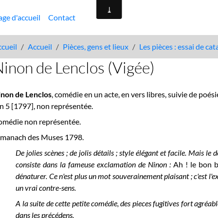
age d'accueil
Contact
cueil
Accueil
Pièces, gens et lieux
Les pièces : essai de ca
inon de Lenclos (Vigée)
inon de Lenclos
, comédie en un acte, en vers libres, suivie de poésie
an 5 [1797], non représentée.
omédie non représentée.
lmanach des Muses 1798.
De jolies scènes ; de jolis détails ; style élégant et facile. Mais 
consiste dans la fameuse exclamation de Ninon :
Ah ! le bon b
dénaturer. Ce n'est plus un mot souverainement plaisant ; c'est l'
un vrai contre-sens.
A la suite de cette petite comédie, des pieces fugitives fort agréab
dans les précédens.