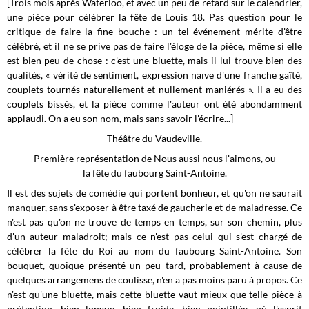
[Trois mois après Waterloo, et avec un peu de retard sur le calendrier,
une pièce pour célébrer la fête de Louis 18. Pas question pour le
critique de faire la fine bouche : un tel événement mérite d'être
célébré, et il ne se prive pas de faire l'éloge de la pièce, même si elle
est bien peu de chose : c'est une bluette, mais il lui trouve bien des
qualités, « vérité de sentiment, expression naïve d'une franche gaîté,
couplets tournés naturellement et nullement maniérés ». Il a eu des
couplets bissés, et la pièce comme l'auteur ont été abondamment
applaudi. On a eu son nom, mais sans savoir l'écrire...]
Théâtre du Vaudeville.
Première représentation de Nous aussi nous l'aimons, ou
la fête du faubourg Saint-Antoine.
Il est des sujets de comédie qui portent bonheur, et qu'on ne saurait
manquer, sans s'exposer à être taxé de gaucherie et de maladresse. Ce
n'est pas qu'on ne trouve de temps en temps, sur son chemin, plus
d'un auteur maladroit; mais ce n'est pas celui qui s'est chargé de
célébrer la fête du Roi au nom du faubourg Saint-Antoine. Son
bouquet, quoique présenté un peu tard, probablement à cause de
quelques arrangemens de coulisse, n'en a pas moins paru à propos. Ce
n'est qu'une bluette, mais cette bluette vaut mieux que telle pièce à
prétention, bien longue, bien froide, bien pointillée, où l'esprit