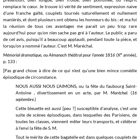
remplace le cœur. Je trouve ici vérité de sentiment, expression naïve
d'une franche gaîté, couplets tournés naturellement et nullement
maniérés, et dont plusieurs ont obtenu les honneurs du bis ; et ma foi
la réunion de tous ces avantages me parait un peu trop rare
aujourd'hui pour qu'on n'en sache pas gré à l'auteur. Le public a paru
de cet avis, puisqu'il a beaucoup applaudi, pendant toute la pièce, et
lorsqu'on a nommé l'auteur. C'est M. Maréchal.
e
Mémorial dramatique, ou Almanach théâtral pour l’année 1816
(X
année),
p. 133 :
[Pas grand chose à dire de ce qui n’est qu’une bien mince comédie
épisodique de circonstance.
NOUS AUSSI NOUS L'AIMONS, ou la fête du faubourg Saint-
Antoine , divertissement en un acte, par M.
Maréchal
. (
16
septembre
.)
Cette bleuette est aussi [peu ?] susceptible d'analyse, c'est une
suite de scènes épisodiques, dans lesquelles des Parisiens, de
toutes les classes, viennent mêler leurs transports, et célébrer
à l'envi la fête de S. M.
Tout le mérite de cette bagatelle est dans quelques couplets de