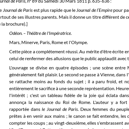
urnal de Paris
, n° 89 du Samedi 30 Mars 1811
p. 635-636 :
Le
Journal de Paris
est plus rapide que le
Journal de l’Empire
pour par
rtout de ses illustres parents. Mais il donne un titre différent de 
 la brochure).]
Odéon. – Théâtre de l'Impératrice.
Mars, Minerve, Paris, Rome et l'Olympe.
Cette pièce a complétement réussi. Au mérite d'être écrite en 
celui de renfermer des allusions que le public applaudit avec 
L'ouvrage se divise en quatre épisodes ; une scène entre 
généralement fait plaisir. Le second se passe à Vienne, dans l'
se rattache moins au fonds du sujet ; il a paru froid, et 
entièrement le sacrifice à une seconde représentation. Heureus
l'intérêt ; c'est un tableau fidèle de la joie qui éclata 
annonça la naissance du Roi de Rome. L'auteur y a fort
rapportée dans
le Journal de Paris
. Deux femmes du peuple 
prêtes à en venir aux mains ; le canon se fait entendre, les
compter les coups ; au vingt-deuxième, elles s'embrassent ave