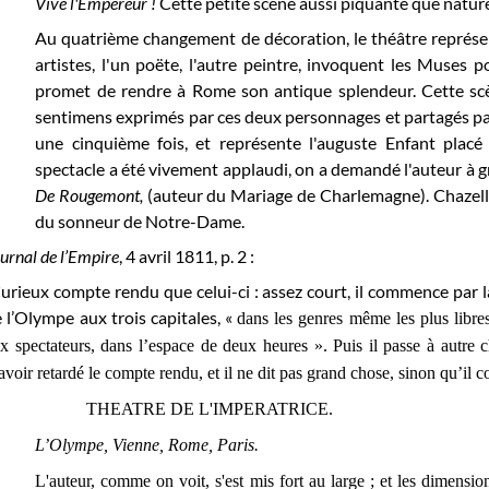
Vive l'Empereur !
Cette petite scène aussi piquante que naturel
Au quatrième changement de décoration, le théâtre représen
artistes, l'un poëte, l'autre peintre, invoquent les Muses 
promet de rendre à Rome son antique splendeur. Cette scèn
sentimens exprimés par ces deux personnages et partagés par
une cinquième fois, et représente l'auguste Enfant plac
spectacle a été vivement applaudi, on a demandé l'auteur à 
De Rougemont,
(auteur du Mariage de Charlemagne). Chazelle 
du sonneur de Notre-Dame.
urnal de l’Empire
, 4 avril 1811, p. 2 :
urieux compte rendu que celui-ci : assez court, il commence par l
 l’Olympe aux trois capitales, «
dans les genres même les plus libres,
x spectateurs, dans l’espace de deux heures ». Puis il passe à autre c
avoir retardé le compte rendu, et il ne dit pas grand chose, sinon qu’il c
THEATRE DE L'IMPERATRICE.
L’Olympe, Vienne, Rome, Paris.
L'auteur, comme on voit, s'est mis fort au large ; et les dimensi