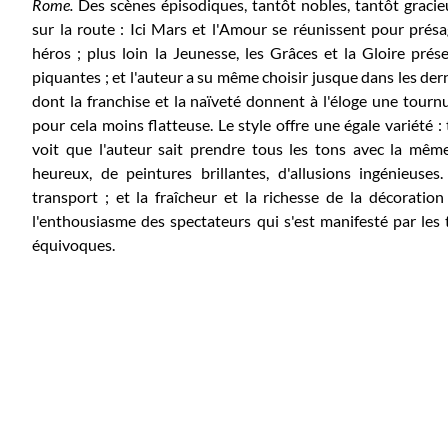
R
ome.
Des scènes épisodiques, tantôt nobles, tantôt gracie
sur la route : Ici Mars et l'Amour se réunissent pour prés
héros ; plus loin la Jeunesse, les Grâces et la Gloire prés
piquantes ; et l'auteur a su même choisir jusque dans les der
dont la franchise et la naïveté donnent à l'éloge une tourn
pour cela moins flatteuse. Le style offre une égale variété :
voit que l'auteur sait prendre tous les tons avec la mêm
heureux, de peintures brillantes, d'allusions ingénieuse
transport ; et la fraîcheur et la richesse de la décoratio
l'enthousiasme des spectateurs qui s'est manifesté par les 
équivoques.