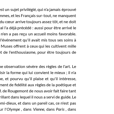
st un sujet privilégié, qui n'a jamais éprouvé
 hommes, et les Français sur-tout, ne manquent
 du cœur arrive toujours assez tôt, et ne doit
l l'a déjà précédé : aussi pour être arrivé le
 n'en a pas reçu un accueil moins favorable.
l'événement qu'il avait mis tous ses soins à
 Muses offrent à ceux qui les cultivent mille
et de l'enthousiasme, pour être toujours de
e observation sévère des règles de l'art. Le
isir la forme qui lui convient le mieux ; il n'a
 et pourvu qu'il plaise et qu'il intéresse,
ent de fidélité aux règles de la poétique et
. de Rougemont de nous avoir fait faire tant
llant dans lequel il nous a servi de guide. Le
emi-dieux, et dans un pareil cas, ce n'est pas
r l'
O
lympe ,
dans
Vienne,
dans
Paris ,
dans