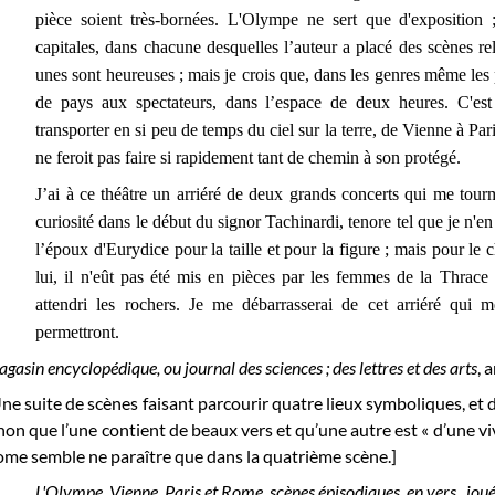
pièce soient très-bornées. L'Olympe ne sert que d'exposition ;
capitales, dans chacune desquelles l’auteur a placé des scènes r
unes sont heureuses ; mais je crois que, dans les genres même les pl
de pays aux spectateurs, dans l’espace de deux heures. C'est 
transporter en si peu de temps du ciel sur la terre, de Vienne à Pa
ne feroit pas faire si rapidement tant de chemin à son protégé.
J’ai à ce théâtre un arriéré de deux grands concerts qui me tourme
curiosité dans le début du signor Tachinardi, tenore tel que je n'en
l’époux d'Eurydice pour la taille et pour la figure ; mais pour le
lui, il n'eût pas été mis en pièces par les femmes de la Thrace ;
attendri les rochers. Je me débarrasserai de cet arriéré qui 
permettront.
gasin encyclopédique, ou journal des sciences ; des lettres et des arts
, 
ne suite de scènes faisant parcourir quatre lieux symboliques, et 
non que l’une contient de beaux vers et qu’une autre est « d’une vi
me semble ne paraître que dans la quatrième scène.]
L'Olympe, Vienne, Paris et Rome, scènes épisodiques, en vers , jou