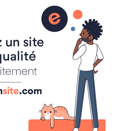
talogue
o
 la naissance du roi de Rome
, à-propos en 5
 et Rome, ouvrage en
naissance du roi de Rome
iques