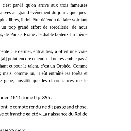
 c'est par-là qu'on arrive aux trois fameuses
elatives au grand événement du jour : quelques-
us libres, il doit être défendu de faire voir tant
un trop grand effort de sorcellerie, de nous
ris, de Paris a Rome : le diable boiteux lui-même
nte : le dernier, entr'autres, a offert une vraie
 [ai] point encore entendu. Il ne ressemble pas à
 chant et pour le talent, c’est un Orphée. Comme
 mais, comme lui, il eût entraîné les forêts et
me gêne, aussitôt que les circonstances me le
année 1811, tome II p. 395 :
dont le compte rendu ne dit pas grand chose,
ve et franche gaieté ». La naissance du Roi de
ées le
29
mars.