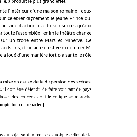
le, a produit le plus grand effet.
te l'intérieur d'une maison romaine ; deux
pour célébrer dignement le jeune Prince qui
e vide d'action, n'a dû son succès qu'aux
 toute l'assemblée ; enfin le théâtre change
é sur un trône entre Mars et Minerve. Ce
grands cris, et un acteur est venu nommer M.
a joué d'une manière fort plaisante le rôle
a mise en cause de la dispersion des scènes,
 il doit être défendu de faire voir tant de pays
hose, des concerts dont le critique se reproche
ompte bien en reparler.]
ons du sujet sont immenses, quoique celles de la