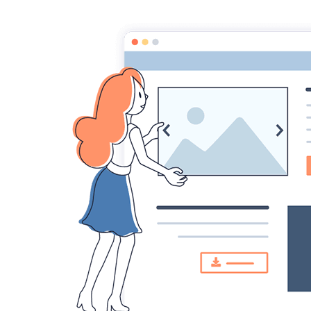
Le Théâtre français de la Révolution à l'Empire
P
Accueil
Ac
L
Pièces, gens et lieux
Les pièces : essai de
L'
catalogue
sc
Th
Les gens : acteurs, auteurs et
autres
Lieux de théâtre
Les mots du théâtre