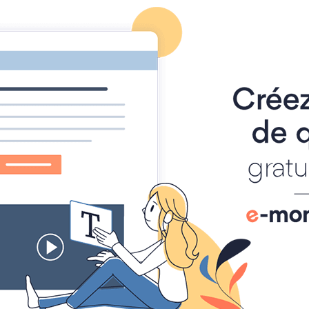
age d'accueil
Contact
cueil
Accueil
Pièces, gens et lieux
Les pièces : essai de ca
L'Olympe, Vienne, Paris et Rome
'Olympe, Vienne, Paris et Rome
Olympe, Vienne, Paris et Rome, ouvrage en vers, à l'occasion de
ènes épisodiques, en vers, de M. de Rougemont, 29 mars 1811.
éâtre de l'Impératrice.
L'Olympe, Vienne, Paris
Titre :
vers, à l'occasion de la 
Genre
à-propos, scènes épisod
Nombre d'actes :
1
Vers ou prose ?
en vers