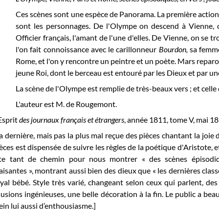
Ces scènes sont une espèce de Panorama. La première action
sont les personnages. De l'Olympe on descend à Vienne, 
Officier français, l'amant de l'une d'elles. De Vienne, on se t
l'on fait connoissance avec le carillonneur
Bourdon,
sa femme
Rome, et l'on y rencontre un peintre et un poète. Mars reparo
jeune Roi, dont le berceau est entouré par les Dieux et par un
La scène de l'Olympe est remplie de très-beaux vers ; et celle 
L'auteur est M. de Rougemont.
Esprit
des journaux français et étrangers
, année 1811, tome V, mai 18
a dernière, mais pas la plus mal reçue des pièces chantant la joie
èces est dispensée de suivre les règles de la poétique d'Aristote, et
ite tant de chemin pour nous montrer « des scènes épisodiqu
aisantes », montrant aussi bien des dieux que « les dernières class
yal bébé. Style très varié, changeant selon ceux qui parlent, des
lusions ingénieuses, une belle décoration à la fin. Le public a b
ein lui aussi d’enthousiasme.]