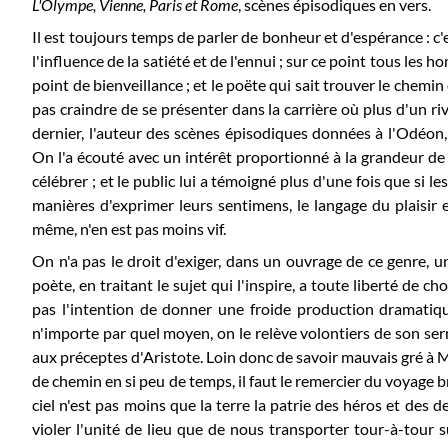
L'Olympe, Vienne, Paris et Rome
, scènes épisodiques en vers.
Il est toujours temps de parler de bonheur et d'espérance : c'e
l'influence de la satiété et de l'ennui ; sur ce point tous les
point de bienveillance ; et le poëte qui sait trouver le chemin
pas craindre de se présenter dans la carrière où plus d'un riva
dernier, l'auteur des scènes épisodiques données à l'Odéon,
On l'a écouté avec un intérêt proportionné à la grandeur de 
célébrer ; et le public lui a
témoigné plus d'une fois que si les
manières d'exprimer leurs sentimens, le langage du plaisir 
même, n'en est pas moins vif.
On n'a pas le droit d'exiger, dans un ouvrage de ce genre, un
poète, en traitant le sujet qui l'inspire, a toute liberté de cho
pas l'intention de donner une froide production dramatique,
n'importe par quel moyen, on le relève volontiers de son serm
aux préceptes d'Aristote. Loin donc de savoir mauvais gré à M
de chemin en si peu de temps, il faut le remercier du voyage bri
ciel n'est pas moins que la terre la patrie des héros et des d
violer l'unité de lieu que de nous transporter tour-à-tour su