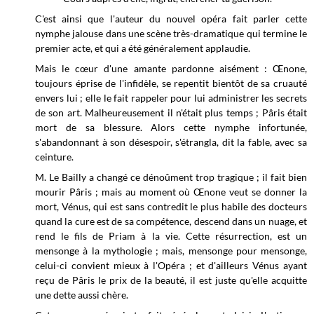
C'est ainsi que l'auteur du nouvel opéra fait parler cette
nymphe jalouse dans une scène très-dramatique qui termine le
premier acte, et qui a été généralement applaudie.
Mais le cœur d'une amante pardonne aisément : Œnone,
toujours éprise de l'infidèle, se repentit bientôt de sa cruauté
envers lui ; elle le fait rappeler pour lui administrer les secrets
de son art. Malheureusement il n'était plus temps ; Pâris était
mort de sa blessure. Alors cette nymphe infortunée,
s'abandonnant à son désespoir, s'étrangla, dit la fable, avec sa
ceinture.
M. Le Bailly a changé ce dénoûment trop tragique ; il fait bien
mourir Pâris ; mais au moment où Œnone veut se donner la
mort, Vénus, qui est sans contredit le plus habile des docteurs
quand la cure est de sa compétence, descend dans un nuage, et
rend le fils de Priam à la vie. Cette résurrection, est un
mensonge à la mythologie ; mais, mensonge pour mensonge,
celui-ci convient mieux à l'Opéra ; et d'ailleurs Vénus ayant
reçu de Pâris le prix de la beauté, il est juste qu'elle acquitte
une dette aussi chère.