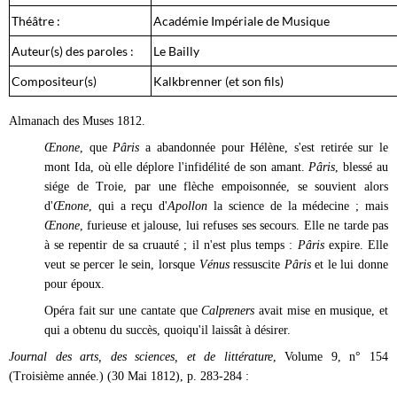
Théâtre :
Académie Impériale de Musique
Auteur(s) des paroles :
Le Bailly
Compositeur(s)
Kalkbrenner (et son fils)
Almanach des Muses 1812.
Œ
none
, que
Pâris
a abandonnée pour Hélène, s'est retirée sur le
mont Ida, où elle déplore l'infidélité de son amant.
Pâris
, blessé au
siége de Troie, par une flèche empoisonnée, se souvient alors
d'
Œ
none
, qui a reçu d'
Apollon
la science de la médecine ; mais
Œ
none
, furieuse et jalouse, lui refuses ses secours. Elle ne tarde pas
à se repentir de sa cruauté ; il n'est plus temps :
Pâris
expire. Elle
veut se percer le sein, lorsque
Vénus
ressuscite
Pâris
et le lui donne
pour époux.
Opéra fait sur une cantate que
Calpreners
avait mise en musique, et
qui a obtenu du succès, quoiqu'il laissât à désirer.
Journal des arts, des sciences, et de littérature
, Volume 9, n° 154
(Troisième année.) (30 Mai 1812), p. 283-284 :