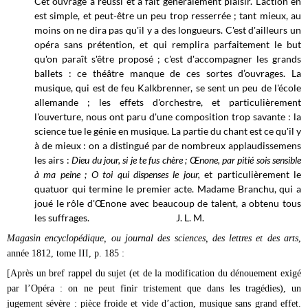
Cet ouvrage a réussi et a fait généralement plaisir. L'action en
est simple, et peut-être un peu trop resserrée ; tant mieux, au
moins on ne dira pas qu'il y a des longueurs. C'est d'ailleurs un
opéra sans prétention, et qui remplira parfaitement le but
qu'on paraît s'être proposé ; c'est d'accompagner les grands
ballets : ce théâtre manque de ces sortes d’ouvrages. La
musique, qui est de feu Kalkbrenner, se sent un peu de l'école
allemande ; les effets d'orchestre, et particulièrement
l'ouverture, nous ont paru d'une composition trop savante : la
science tue le génie en musique. La partie du chant est ce qu'il y
à de mieux : on a distingué par de nombreux applaudissemens
les airs :
Dieu du jour, si je te fus chère ; Œnone, par pitié sois sensible
à ma peine ; O toi qui dispenses le jour,
et particulièrement le
quatuor qui termine le premier acte. Madame Branchu, qui a
joué le rôle d'Œnone avec beaucoup de talent, a obtenu tous
les suffrages. J. L. M.
Magasin encyclopédique, ou journal des sciences, des lettres et des arts
,
année 1812, tome III, p. 185 :
[Après un bref rappel du sujet (et de la modification du dénouement exigé
par l’Opéra : on ne peut finir tristement que dans les tragédies), un
jugement sévère : pièce froide et vide d’action, musique sans grand effet.