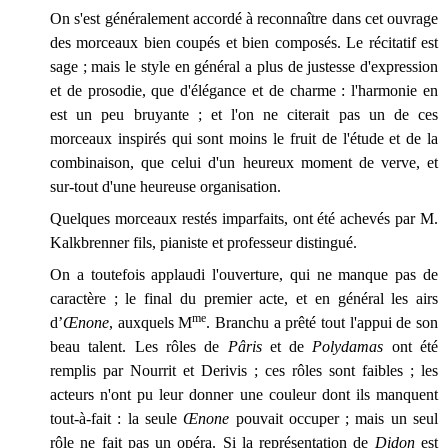
On s'est généralement accordé à reconnaître dans cet ouvrage
des morceaux bien coupés et bien composés. Le récitatif est
sage ; mais le style en général a plus de justesse d'expression
et de prosodie, que d'élégance et de charme : l'harmonie en
est un peu bruyante ; et l'on ne citerait pas un de ces
morceaux inspirés qui sont moins le fruit de l'étude et de la
combinaison, que celui d'un heureux moment de verve, et
sur-tout d'une heureuse organisation.
Quelques morceaux restés imparfaits, ont été achevés par M.
Kalkbrenner fils, pianiste et professeur distingué.
On a toutefois applaudi l'ouverture, qui ne manque pas de
caractère ; le final du premier acte, et en général les airs
me
d’
Œnone
, auxquels M
. Branchu a prêté tout l'appui de son
beau talent. Les rôles de
Pâris
et de
Polydamas
ont été
remplis par Nourrit et Derivis ; ces rôles sont faibles ; les
acteurs n'ont pu leur donner une couleur dont ils manquent
tout-à-fait : la seule
Œnone
pouvait occuper ; mais un seul
rôle ne fait pas un opéra. Si la représentation de
Didon
est