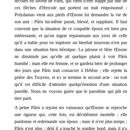
secours en faveur de Paris, qui vient d'être frappé par une de
ces flèches d'Hercule qui portent un trait empoisonné :
Polydamas vient aux pieds d'Œnone lui demander la vie de
son ami : Pâris lui-même parait, blessé, et suppliant. Il faut
convenir que la situation de ce coupable époux est bien peu
intéressante, et qu'un ingrat reparaissant aux yeux de celle
qu'il a trahie pour en implorer un bienfait nouveau n'est pas
dans une situation bien héroïque. La jalouse et fière Œnone
ne dissimule pas qu'elle ait quelque plaisir à voir Pâris
humilié ; mais elle est femme, et se gardera bien de prolonger
des jours que Pâris irait consacrer à Hélène ; elle rejette la
prière des Troyens, et ici se termine le second acte : on voit
qu'il est difficile d'attendre quelqu'émotion d'une situation
pareille. Nous ne voyons guère que le parodiste qui pût en
tirer parti.
A peine Pâris a rejoint ses vaisseaux qu'Œnone se reproche
une rigueur qui, cette fois, est décidément mortelle ; elle
pardonne et redemande son époux ; mais il n'est plus temps ;
Pâris n'est plus ; déjà il a touché le sombre bord, mais il n'a