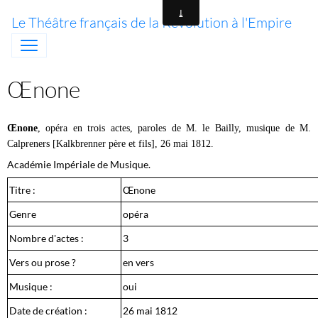
Le Théâtre français de la Révolution à l'Empire
Œnone
Œ
none
, opéra en trois actes, paroles de M. le Bailly, musique de M.
Calpreners [Kalkbrenner père et fils], 26 mai 1812.
Académie Impériale de Musique.
Titre :
Œnone
Genre
opéra
Nombre d'actes :
3
Vers ou prose ?
en vers
Musique :
oui
Date de création :
26 mai 1812