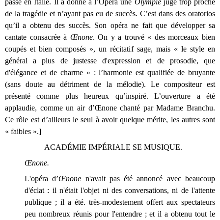
passé en Italie. Il a donné à l’Opéra une
Olympie
jugé trop proche
de la tragédie et n’ayant pas eu de succès. C’est dans des oratorios
qu’il a obtenu des succès. Son opéra ne fait que développer sa
cantate consacrée à
Œnone
. On y a trouvé « des morceaux bien
coupés et bien composés », un récitatif sage, mais « le style en
général a plus de justesse d'expression et de prosodie, que
d'élégance et de charme » : l’harmonie est qualifiée de bruyante
(sans doute au détriment de la mélodie). Le compositeur est
présenté comme plus heureux qu’inspiré. L’ouverture a été
applaudie, comme un air d’Œnone chanté par Madame Branchu.
Ce rôle est d’ailleurs le seul à avoir quelque mérite, les autres sont
« faibles ».]
ACADÉMIE IMPÉRIALE SE MUSIQUE.
Œnone.
L'opéra
d’
Œnone
n'avait pas été annoncé avec beaucoup
d'éclat : il n'était l'objet ni des conversations, ni de l'attente
publique ; il a été. très-modestement offert aux spectateurs
peu nombreux réunis pour l'entendre ; et il a obtenu tout le