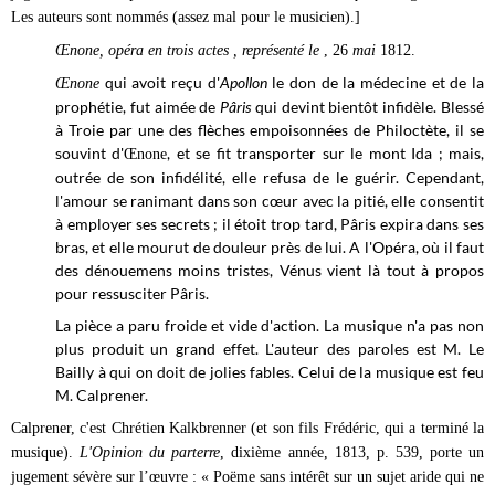
Les auteurs sont nommés (assez mal pour le musicien).]
Œ
none
, opéra en trois actes , représenté le
, 26
mai
1812.
qui avoit reçu d'
Apollon
le don de la médecine et de la
Œ
none
prophétie, fut aimée de
Pâris
qui devint bientôt infidèle. Blessé
à Troie par une des flèches empoisonnées de Philoctète, il se
souvint d'
, et se fit transporter sur le mont Ida ; mais,
Œ
none
outrée de son infidélité, elle refusa de le guérir. Cependant,
l'amour se ranimant dans son cœur avec la pitié, elle consentit
à employer ses secrets ; il étoit trop tard, Pâris expira dans ses
bras, et elle mourut de douleur près de lui. A l'Opéra, où il faut
des dénouemens moins tristes, Vénus vient là tout à propos
pour ressusciter Pâris.
La pièce a paru froide et vide d'action. La musique n'a pas non
plus produit un grand effet. L'auteur des paroles est M. Le
Bailly à qui on doit de jolies fables. Celui de la musique est feu
M. Calprener.
Calprener, c'est Chrétien Kalkbrenner (et son fils Frédéric, qui a terminé la
musique).
L'Opinion du parterre
, dixième année, 1813, p. 539, porte un
jugement sévère sur l’œuvre : « Poëme sans intérêt sur un sujet aride qui ne