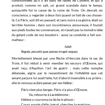
conditionnées qu'il y ait dans les fastes de Cythère, et qui a
produit, comme on sait, un grand scandale dans le temps,
puisqu'elle fut la cause de la ruine de Troie. On devrait, en
conscience, y regarder à deux fois quand on fait de ces choses-
là. Ce Pâris, soit dit en passant, et sans nuire à sa gloire, était un
terrible homme ; dans son incontinence amoureuse, il foulait
aux pieds toutes les convenances, et n'avait pas la moindre idée
du galant code de nos boudoirs : aussi sa conduite a fait son .
malheur :
Adsit
Regula, peccatis quœ pœnas irroget aequas.
Mortellement blessé par une flèche d'Hercule dans le sac de
Troie, il fut réduit à venir mendier les secours d'Œnone, qui
avait reçu d'Apollon l'art de guérir ; mais cette nymphe
délaissée, aigrie par le ressentiment de l'infidélité que cet
amant parjure lui avait faite, fut d'abord insensible à sa prière ;
elle le renvoya
se faire panser par son Hélène :
Pâris n'est plus berger, Pâris n'a plus d'Œnone.
Va, retourne à Lacédémone ;
Hélène y couronna ta lâche trahison :
Cours auprès d'elle, ingrat, chercher ta guérison.