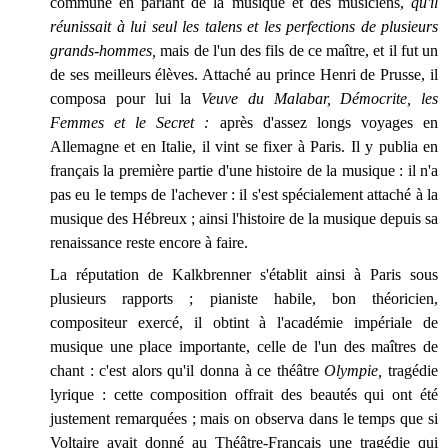
commune en parlant de la musique et des musiciens,
qu'il
réunissait à lui seul les talens et les perfections de plusieurs
grands-hommes,
mais de l'un des fils de ce maître, et il fut un
de ses meilleurs élèves. Attaché au prince Henri de Prusse, il
composa pour lui la
Veuve du Malabar, Démocrite, les
Femmes et le Secret :
après d'assez longs voyages en
Allemagne et en Italie, il vint se fixer à Paris. Il y publia en
français la première partie d'une histoire de la musique : il n'a
pas eu le temps de l'achever : il s'est spécialement attaché à la
musique des Hébreux ; ainsi l'histoire de la musique depuis sa
renaissance reste encore à faire.
La réputation de Kalkbrenner s'établit ainsi à Paris sous
plusieurs rapports ; pianiste habile, bon théoricien,
compositeur exercé, il obtint à l'académie impériale de
musique une place importante, celle de l'un des maîtres de
chant : c'est alors qu'il donna à ce théâtre
Olympie,
tragédie
lyrique : cette composition offrait des beautés qui ont été
justement remarquées ; mais on observa dans le temps que si
Voltaire avait donné au Théâtre-Français une tragédie qui