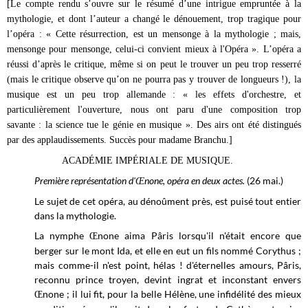
[Le compte rendu s’ouvre sur le résumé d’une intrigue empruntée à la
mythologie, et dont l’auteur a changé le dénouement, trop tragique pour
l’opéra : « Cette résurrection, est un mensonge à la mythologie ; mais,
mensonge pour mensonge, celui-ci convient mieux à l'Opéra ». L’opéra a
réussi d’après le critique, même si on peut le trouver un peu trop resserré
(mais le critique observe qu’on ne pourra pas y trouver de longueurs !), la
musique est un peu trop allemande : « les effets d'orchestre, et
particulièrement l'ouverture, nous ont paru d'une composition trop
savante : la science tue le génie en musique ». Des airs ont été distingués
par des applaudissements. Succès pour madame Branchu.]
ACADÉMIE IMPÉRIALE DE MUSIQUE.
Première représentation d'
none, opéra en deux actes.
(26 mai.)
Œ
Le sujet de cet opéra, au dénoûment près, est puisé tout entier
dans la mythologie.
La nymphe
none aima Pâris lorsqu'il n'était encore que
Œ
berger sur le mont Ida, et elle en eut un fils nommé Corythus ;
mais comme-il n'est point, hélas ! d'éternelles amours, Pâris,
reconnu prince troyen, devint ingrat et inconstant envers
none ; il lui fit, pour la belle Hélène, une infidélité des mieux
Œ