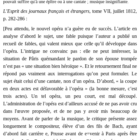
pouvait suffire qu'à une épître ou à une cantate ; musique insignifiante.
L’Esprit des journaux français et étrangers
, tome VII, juillet 1812,
p. 282-286 :
[Peu attendu, le nouvel opéra n’a guère eu de succès. L’article en
analyse d’abord le sujet, une fable puisque l’auteur a publié un
recueil de fables, qui valent mieux que celle qu’il développe dans
l’opéra. L’intrigue ne convainc pas : elle ne peut intéresser, la
situation de Pâris quémandant le pardon de son épouse trompée
n’est pas « une situation bien héroïque ». Et le retournement final ne
répond pas vraiment aux interrogations qu’on peut formuler. Le
sujet était celui d’une cantate, non d’un opéra. D’abord, « la coupe
en deux actes est défavorable à l’opéra » (la bonne mesure, c’est
trois actes). Un tel opéra, un peu court, est mal découpé.
L’administration de l’opéra est d’ailleurs accusé de ne pas avoir cru
dans l'œuvre proposée, et de ne pas y avoir mis beaucoup de
moyens. Avant de parler de la musique, le critique présente assez
longuement le compositeur, élève d’un des fils de Bach, ayant
d’abord fait carrière e, Prusse avant de e=venir à Paris après être