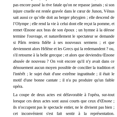
pas encore passé la rive fatale qu'on ne repasse jamais ; si son
injure cruelle est restée gravée dans le cœur de Junon, Vénus
sait aussi ce qu’elle doit au berger phrygien ; elle descend de
l’Olympe ; elle rend la vie à celui dont elle reçut la pomme, et
remet Œnone aux bras de son époux ; un hymne à la déesse
termine l'ouvrage, et naturellement le spectateur se demande
si Pâris restera fidèle à ses nouveaux sermens ; et que
deviennent alors Hélène et les Grecs qui la redemandent ? ou,
s'il retourne à la belle grecque ; et alors que deviendra Œnone
abusée de nouveau ? On voit encore qu'il n'y avait dans ce
dénouement aucun moyen possible de concilier la tradition et
l'intérêt ; le sujet était d'une extrême ingratitude ; il était le
motif d'une bonne cantate ; il n'a pu produire qu'un faible
opéra.
La coupe de deux actes est défavorable à l'opéra, sur-tout
lorsque ces deux actes sont aussi courts que ceux d'
Œnone
;
ils n'occupent pas le spectacle entier, ne le divisent pas bien ;
cet inconvénient s'est fait sentir à la représentation.