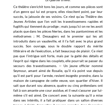
Ce théâtre s’enrichit tons les jours, et comme ses pièces sont
d’un genre qui lui est propre, elles n’excitent point, par leur
succès, la jalousie de ses voisins. Ce n’est qu’au Théâtre des
Jeunes Artistes que l’on voit les travestissemens rapides et
fugitifs qui tiennent du prodige ; mais jusqu’ici on ne les avoit
placés que dans les pièces féeries, dans les pantomimes et les
mélodrames ; M. Desaugiers est le premier qui les ait
introduits dans un vaudeville, et il l’a fait avec le plus grand
succès. Son ouvrage, sous le double rapport du mérite
littéraire et de l’exécution, a fait beaucoup de plaisir. Ce n'est
pas que l’intrigue soit forte, mais par la gaité des détails et
l’esprit qui règne dans les couplets, elle pourrait se passer du
secours des travestissemens. — Un jeune officier nommé
Seymour, amant aimé de Rosalie, qu’il n’a point vue depuis
qu’il est parti pour l'armée, revient
incognito
prendre, dans la
maison de campagne de cette veuve, son quartier d’hiver. Il
sait que durant sou absence, quatre ou cinq prétendans ont
fait à son amante une cour assidue, et il veut s’assurer par lui-
même s’il est aimé. De concert avec la suivante qu’il a mise
dans ses intérêts, il a fait pratiquer dans un sallon diverses