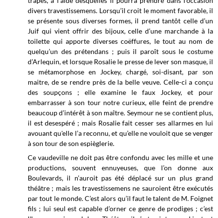
trapes, à l’aide desquelles il pourra prendre dans l’occasion
divers travestissemens. Lorsqu’il croit le moment favorable, il
se présente sous diverses formes, il prend tantôt celle d’un
Juif qui vient offrir des bijoux, celle d’une marchande à la
toilette qui apporte diverses coëffures, le tout au nom de
quelqu’un des prétendans ; puis il paroît sous le costume
d’Arlequin, et lorsque Rosalie le presse de lever son masque, il
se métamorphose en Jockey, chargé, soi-disant, par son
maitre, de se rendre près de la belle veuve. Celle-ci a conçu
des soupçons ; elle examine le faux Jockey, et pour
embarrasser à son tour notre curieux, elle feint de prendre
beaucoup d’intérêt à son maître. Seymour ne se contient plus,
il est desespéré ; mais Rosalie fait cesser ses allarmes en lui
avouant qu'elle l’a reconnu, et qu’elle ne vouloit que se venger
à son tour de son espièglerie.
Ce vaudeville ne doit pas être confondu avec les mille et une
productions, souvent ennuyeuses, que l’on donne aux
Boulevards, il n’auroit pas été déplacé sur un plus grand
théâtre ; mais les travestissemens ne sauroient être exécutés
par tout le monde. C’est alors qu’il faut le talent de M. Foignet
fils ; lui seul est capable d’orner ce genre de prodiges ; c’est