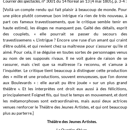
Courrier des spectacles
, n° 3001 du 14 floréal an 13 [4 mai 1805], p. 3-4 :
[Voilà un compte rendu qui fait plaisir à beaucoup de monde. Pour
une pièce plutôt convenue (son intrigue n'a rien de très nouveau, à
part ces fameux travestissements, que le critique semble tenir en
haute estimé), les éloges ne manquent pas. Gaîté des détails, esprit
des couplets, « elle pourrait se passer du secours des
travestissemens ». L'intrigue ? Encore une ruse d'un amant qui craint
d'être oublié, et qui revient chez sa maîtresse pour s'assurer qu'ile st
aimé. Pour cela, il se déguise en toutes sortes de personnages venus
au nom de ses supposés rivaux. Il ne voit guère de raison de se
rassurer, mais c'est que sa maîtresse l'a reconnu, et s'amuse à
l'inquiéter. Le critique tient beaucoup à distinguer cette production
des « mille et une productions, souvent ennuyeuses, que l’on donne
aux Boulevards » : elle aurait pu être jouée « sur un plus grand
théâtre ». Et les interprètes ont droit eux aussi à des félicitions,
principalement Foignet fils, qui tout le temps en mouvement, et dont
les métamorphoses sont extraordinaires, mais aussi deux actrices
venues renforcer le Théâtre des Jeunes Artistes, et qui ont beaucoup
plus au parterre.]
Théâtre des Jeunes Artistes.
Le Quartier d'hiver.