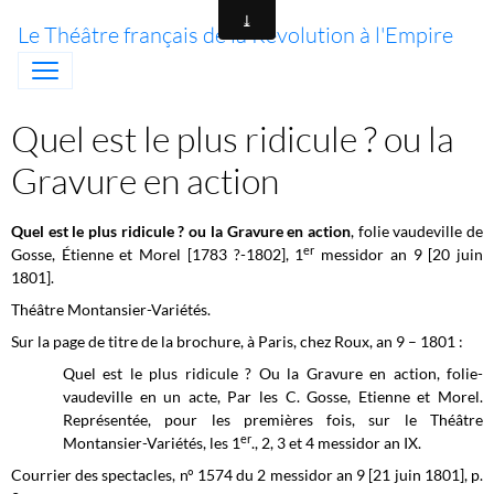
Le Théâtre français de la Révolution à l'Empire
Quel est le plus ridicule ? ou la
Gravure en action
Quel est le plus ridicule ? ou la Gravure en action
, folie vaudeville de
er
Gosse, Étienne et Morel [1783 ?-1802], 1
messidor an 9 [20 juin
1801].
Théâtre Montansier-Variétés.
Sur la page de titre de la brochure, à Paris, chez Roux, an 9 – 1801 :
Quel est le plus ridicule ? Ou la Gravure en action, folie-
vaudeville en un acte, Par les C. Gosse, Etienne et Morel.
Représentée, pour les premières fois, sur le Théâtre
er
Montansier-Variétés, les 1
., 2, 3 et 4 messidor an IX.
Courrier des spectacles, n° 1574 du 2 messidor an 9 [21 juin 1801], p.