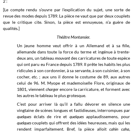
2 :
[Le compte rendu s’ouvre par l’explication du sujet, une sorte de
revue des modes depuis 1789. La pièce ne vaut que par deux couplets
que le critique cite. Sinon, la pièce est ennuyeuse, n’a guère de
qualités.]
Théâtre Montansier.
Un jeune homme veut offrir à un Allemand et à sa fille,
allemande dans toute la force du terme et ingénue à trente-
deux ans, un tableau
mouvant
des carricatures de toute espèce
qui ont paru eu France depuis 1789. Il prête les habits les plus
ridicules à son cordonnier, à sa servante, à son cuisinier, à son
cocher,
etc
. ; aux uns il donne le costume de 89, aux autres
celui de 96. M. Myope et mademoiselle Flore, originaux de
1801, viennent
charger
encore la carricature, et forment avec
les autres le tableau le plus grotesque.
C’est pour arriver là qu’il a fallu dévorer en silence une
vingtaine de scènes longues et fastidieuses, interrompues par
quelques
éclats de rire et
quelques
applaudissemens, pour
quelques
couplets qui offrent des idées heureuses, mais qui les
rendent imparfaitement. Bref, la pièce alloit
cahin caha
,