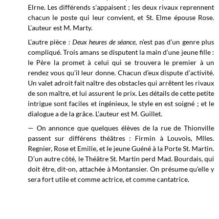
Elrne. Les différends s'appaisent ; les deux rivaux reprennent
chacun le poste qui leur convient, et St. Elme épouse Rose.
L’auteur est M. Marty.
L’autre pièce :
Deux heures de séance
, n’est pas d’un genre plus
compliqué. Trois amans se disputent la main d’une jeune fille :
le Père la promet à celui qui se trouvera le premier à un
rendez vous qu’il leur donne. Chacun d’eux dispute d’activité.
Un valet adroit fait naître des obstacles qui arrêtent les rivaux
de son maître, et lui assurent le prix. Les détails de cette petite
intrigue sont faciles et ingénieux, le style en est soigné ; et le
dialogue a de la grâce. L’auteur est M. Guillet.
— On annonce que quelques élèves de la rue de Thionville
passent sur différens théâtres : Firmin à Louvois, Mlles.
Regnier, Rose et Emilie, et le jeune Guéné à la Porte St. Martin.
D’un autre côté, le Théâtre St. Martin perd Mad. Bourdais, qui
doit être, dit-on, attachée à Montansier. On présume qu’elle y
sera fort utile et comme actrice, et comme cantatrice.