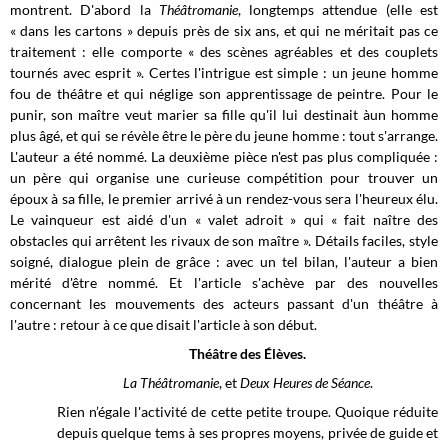
montrent. D'abord la
Théâtromanie
, longtemps attendue (elle est
« dans les cartons » depuis près de six ans, et qui ne méritait pas ce
traitement : elle comporte « des scènes agréables et des couplets
tournés avec esprit ». Certes l'intrigue est simple : un jeune homme
fou de théâtre et qui néglige son apprentissage de peintre. Pour le
punir, son maître veut marier sa fille qu'il lui destinait àun homme
plus âgé, et qui se révèle être le père du jeune homme : tout s'arrange.
L'auteur a été nommé. La deuxième pièce n'est pas plus compliquée :
un père qui organise une curieuse compétition pour trouver un
époux à sa fille, le premier arrivé à un rendez-vous sera l'heureux élu.
Le vainqueur est aidé d'un « valet adroit » qui « fait naître des
obstacles qui arrêtent les rivaux de son maître ». Détails faciles, style
soigné, dialogue plein de grâce : avec un tel bilan, l'auteur a bien
mérité d'être nommé. Et l'article s'achève par des nouvelles
concernant les mouvements des acteurs passant d'un théâtre à
l'autre : retour à ce que disait l'article à son début.
Théâtre des Élèves.
La Théâtromanie
, et
Deux Heures de Séance
.
Rien n’égale l'activité de cette petite troupe. Quoique réduite
depuis quelque tems à ses propres moyens, privée de guide et