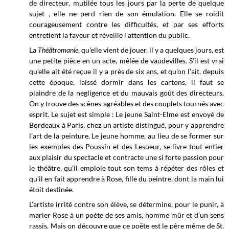
de directeur, mutilée tous les jours par la perte de quelque
sujet , elle ne perd rien de son émulation. Elle se roidit
courageusement contre les difficultés, et par ses efforts
entretient la faveur et réveille l'attention du public.
La
Théâtromanie
, qu'elle vient de jouer, il y a quelques jours, est
une petite pièce en un acte, mêlée de vaudevilles. S’il est vrai
qu’elle ait été reçue il y a près de six ans, et qu’on l’ait, depuis
cette époque, laissé dormir dans les cartons, il faut se
plaindre de la negligence et du mauvais goût des directeurs.
On y trouve des scènes agréables et des couplets tournés avec
esprit. Le sujet est simple : Le jeune Saint-Elme est envoyé de
Bordeaux à Paris, chez un artiste distingué, pour y apprendre
l’art de la peinture. Le jeune homme, au lieu de se former sur
les exemples des Poussin et des Lesueur, se livre tout entier
aux plaisir du spectacle et contracte une si forte passion pour
le théâtre, qu’il emploie tout son tems à répéter des rôles et
qu’il en fait apprendre à Rose, fille du peintre, dont la main lui
étoit destinée.
L’artiste irrité contre son élève, se détermine, pour le punir, à
marier Rose à un poète de ses amis, homme mûr et d’un sens
rassis. Mais on découvre que ce poëte est le père même de St.