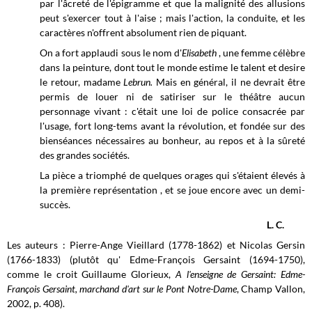
par l'âcreté de l'épigramme et que la malignité des allusions
peut s'exercer tout à l'aise ; mais l'action, la conduite, et les
caractères n'offrent absolument rien de piquant.
On a fort applaudi sous le nom
d'
Elisabeth
, une femme célèbre
dans la peinture, dont tout le monde estime le talent et desire
le retour, madame
Lebrun.
Mais en général, il ne devrait être
permis de louer ni de satiriser sur le théâtre aucun
personnage vivant : c'était une loi de police consacrée par
l'usage, fort long-tems avant la révolution, et fondée sur des
bienséances nécessaires au bonheur, au repos et à la sûreté
des grandes sociétés.
La pièce a triomphé de quelques orages qui s'étaient élevés à
la première représentation , et se joue encore avec un demi-
succès.
L. C.
Les auteurs : Pierre-Ange Vieillard (1778-1862) et Nicolas Gersin
(1766-1833) (plutôt qu' Edme-François Gersaint (1694-1750),
comme le croit Guillaume Glorieux,
A l'enseigne de Gersaint: Edme-
François Gersaint, marchand d'art sur le Pont Notre-Dame
, Champ Vallon,
2002, p. 408).