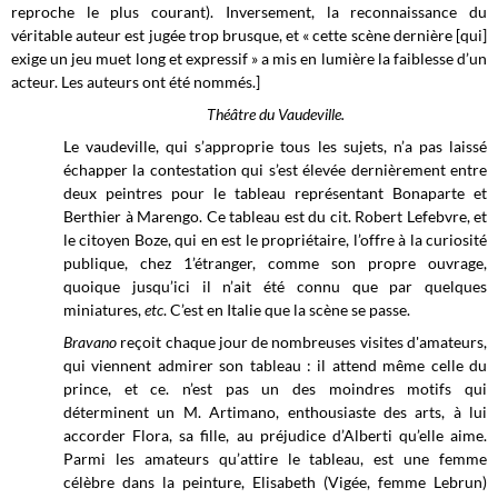
reproche le plus courant). Inversement, la reconnaissance du
véritable auteur est jugée trop brusque, et « cette scène dernière [qui]
exige un jeu muet long et expressif » a mis en lumière la faiblesse d’un
acteur. Les auteurs ont été nommés.]
Théâtre du Vaudeville.
Le vaudeville, qui s’approprie tous les sujets, n’a pas laissé
échapper la contestation qui s’est élevée dernièrement entre
deux peintres pour le tableau représentant Bonaparte et
Berthier à Marengo. Ce tableau est du cit. Robert Lefebvre, et
le citoyen Boze, qui en est le propriétaire, l’offre à la curiosité
publique, chez 1’étranger, comme son propre ouvrage,
quoique jusqu’ici il n’ait été connu que par quelques
miniatures,
etc
. C’est en Italie que la scène se passe.
Bravano
reçoit chaque jour de nombreuses visites d'amateurs,
qui viennent admirer son tableau : il attend même celle du
prince, et ce. n’est pas un des moindres motifs qui
déterminent un M. Artimano, enthousiaste des arts, à lui
accorder Flora, sa fille, au préjudice d’Alberti qu’elle aime.
Parmi les amateurs qu’attire le tableau, est une femme
célèbre dans la peinture, Elisabeth (Vigée, femme Lebrun)