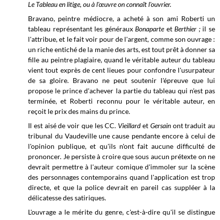
Le Tableau en litige, ou à l'œuvre on connaît l'ouvrier.
Bravano, peintre médiocre, a acheté à son ami Roberti un
tableau représentant les généraux
Bonaparte
et
Berthier ;
il se
l'attribue, et le fait voir pour de l'argent, comme son ouvrage :
un riche entiché de la manie des arts, est tout prêt à donner sa
fille au peintre plagiaire, quand le véritable auteur du tableau
vient tout exprès de cent lieues pour confondre l'usurpateur
de sa gloire. Bravano ne peut soutenir l'épreuve que lui
propose le prince d'achever la partie du tableau qui n'est pas
terminée, et Roberti reconnu pour le véritable auteur, en
reçoit le prix des mains du prince.
Il est aisé de voir que les CC.
Vieillard
et
Gersain
ont traduit au
tribunal du Vaudeville une cause pendante encore à celui de
l'opinion publique, et qu'ils n'ont fait aucune difficulté de
prononcer. Je persiste à croire que sous aucun prétexte on ne
devrait permettre à l'auteur comique d'immoler sur la scène
des personnages contemporains quand l'application est trop
directe, et que la police devrait en pareil cas suppléer à la
délicatesse des satiriques.
L'ouvrage a le mérite du genre, c'est-à-dire qu'il se distingue