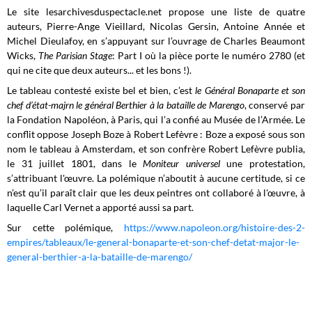
Le site lesarchivesduspectacle.net propose une liste de quatre
auteurs, Pierre-Ange Vieillard, Nicolas Gersin, Antoine Année et
Michel Dieulafoy, en s’appuyant sur l’ouvrage de Charles Beaumont
Wicks,
The Parisian Stage
: Part I où la pièce porte le numéro 2780 (et
qui ne cite que deux auteurs...
et les bons !
).
Le tableau contesté existe bel et bien, c’est
le Général Bonaparte et son
chef d’état-majrn le général Berthier à la bataille de Marengo
, conservé par
la Fondation Napoléon, à Paris, qui l’a confié au Musée de l’Armée. Le
conflit oppose Joseph Boze à Robert Lefèvre : Boze a exposé sous son
nom le tableau à Amsterdam, et son confrère Robert Lefèvre publia,
le 31 juillet 1801, dans le
Moniteur universel
une protestation,
s’attribuant l'œuvre. La polémique n’aboutit à aucune certitude, si ce
n’est qu’il paraît clair que les deux peintres ont collaboré à l'œuvre, à
laquelle Carl Vernet a apporté aussi sa part.
Sur cette polémique,
https://www.napoleon.org/histoire-des-2-
empires/tableaux/le-general-bonaparte-et-son-chef-detat-major-le-
general-berthier-a-la-bataille-de-marengo/