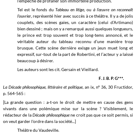
l’empêche de profaner son immortelle production.
Tel est le fonds du
Tableau en litige
, ou
à l’œuvre on reconnaît
l’ouvrier
, représenté hier avec succès à ce théâtre. Il y a de jolis
couplets, des scènes gaies, un caractère (celui d’Artimano)
bien dessiné ; mais on y a remarqué aussi quelques longueurs,
le prince est trop souvent et trop long-tems annoncé, et le
véritable auteur du tableau reconnu d’une manière trop
brusque. Cette scène dernière exisge un jeun muet long et
expressif, sur-tout de la part de Robertini, et l’acteur y a laissé
beaucoup à désirer.
Les auteurs sont les cit. Gersain et Vieillard.
F. J. B. P. G***.
La Décade philosophique, littéraire et politique
, an ix, n° 36, 30 Fructidor,
p. 564-565 :
[La grande question : a-t-on le droit de mettre en cause des gens
vivants dans une polémique mise sur la scène ? Visiblement, le
rédacteur de la
Décade philosophique
ne croit pas que ce soit permis, si
on veut garder l'ordre dans la société...]
Théâtre du Vaudeville.