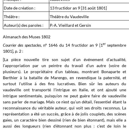
Date de création :
13 fructidor an 9 [31 août 1801]
Théâtre :
Théâtre du Vaudeville
Auteur(s) des paroles :
P.-A. Vieillard et Gersin
Almanach des Muses 1802
er
Courrier des spectacles
, n° 1646 du 14 fructidor an 9 [1
septembre
1801], p. 2 :
[La pièce nouvelle tire son sujet d’un événement d’actualité,
l’appropriation par un peintre du travail d’un autre (voire de
plusieurs). Le propriétaire d'un tableau, montrant Bonaparte et
Berthier à la bataille de Marengo, en revendique la paternité, et
surtout l'utilise à des fins lucratives. Bien sûr les auteurs du
vaudeville ont transporté l'intrigue en Italie, et ont ajouté une
intrigue sentimentale, puisqu’on ne peut guère faire de vaudeville
sans parler de mariage. Mais ce n’est qu’un détail, l’essentiel étant la
reconnaissance du véritable auteur, qui voit ses droits reconnus. La
représentation a été un succès, grâce à de jolis couplets, des scènes
gaies, un caractère bien dessiné (rien de bien étonnant), mais elle a
aussi des longueurs (rien d’étonnant non plus : c’est de loin le