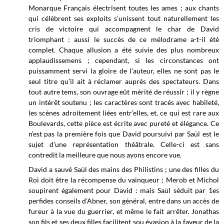
Monarque Français électrisent toutes les ames ; aux chants
qui célèbrent ses exploits s’unissent tout naturellement les
cris de victoire qui accompagnent le char de David
triomphant : aussi le succès de ce mélodrame a-t-il été
complet. Chaque allusion a été suivie des plus nombreux
applaudissemens ; cependant, si les circonstances ont
puissamment servi la gloire de l’auteur, elles ne sont pas le
seul titre qu’il ait à réclamer auprès des spectateurs. Dans
tout autre tems, son ouvrage eût mérité de réussir ; il y règne
un intérêt soutenu ; les caractères sont tracés avec habileté,
les scènes adroitement liées entr’elles, et, ce qui est rare aux
Boulevards, cette pièce est écrite avec pureté et élégance. Ce
n’est pas la première fois que David poursuivi par Saül est le
sujet d’une représentation théâtrale. Celle-ci est sans
contredit la meilleure que nous ayons encore vue.
David a sauvé Saül des mains des Philistins ; une des filles du
Roi doit être la récompense du vainqueur ; Merob et Michol
soupirent également pour David : mais Saül séduit par 1es
perfides conseils d’Abner, son général, entre dans un accès de
fureur à la vue du guerrier, et même le fait arrêter. Jonathas
son fils et ses deux filles facilitent sou évasion à la faveur de la