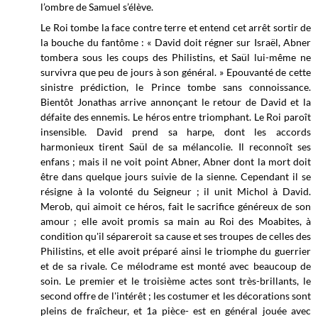
l’ombre de Samuel s’élève.
Le Roi tombe la face contre terre et entend cet arrêt sortir de
la bouche du fantôme : « David doit régner sur Israël, Abner
tombera sous les coups des Philistins, et Saül lui-même ne
survivra que peu de jours à son général. » Epouvanté de cette
sinistre prédiction, le Prince tombe sans connoissance.
Bientôt Jonathas arrive annonçant le retour de David et la
défaite des ennemis. Le héros entre triomphant. Le Roi paroît
insensible. David prend sa harpe, dont les accords
harmonieux tirent Saül de sa mélancolie. Il reconnoît ses
enfans ; mais il ne voit point Abner, Abner dont la mort doit
être dans quelque jours suivie de la sienne. Cependant il se
résigne à la volonté du Seigneur ; il unit Michol à David.
Merob, qui aimoit ce héros, fait le sacrifice généreux de son
amour ; elle avoit promis sa main au Roi des Moabites, à
condition qu'il sépareroit sa cause et ses troupes de celles des
Philistins, et elle avoit préparé ainsi le triomphe du guerrier
et de sa rivale. Ce mélodrame est monté avec beaucoup de
soin. Le premier et le troisième actes sont très-brillants, le
second offre de l'intérêt ; les costumer et les décorations sont
pleins de fraîcheur, et 1a pièce- est en général jouée avec