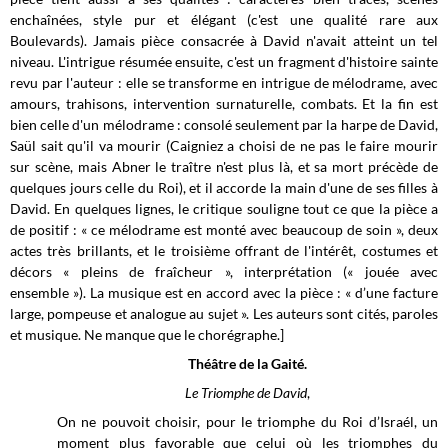
enchaînées, style pur et élégant (c'est une qualité rare aux
Boulevards). Jamais pièce consacrée à David n'avait atteint un tel
niveau. L'intrigue résumée ensuite, c'est un fragment d'histoire sainte
revu par l'auteur : elle se transforme en intrigue de mélodrame, avec
amours, trahisons, intervention surnaturelle, combats. Et la fin est
bien celle d'un mélodrame : consolé seulement par la harpe de David,
Saül sait qu'il va mourir (Caigniez a choisi de ne pas le faire mourir
sur scène, mais Abner le traître n'est plus là, et sa mort précède de
quelques jours celle du Roi), et il accorde la main d'une de ses filles à
David. En quelques lignes, le critique souligne tout ce que la pièce a
de positif : « ce mélodrame est monté avec beaucoup de soin », deux
actes très brillants, et le troisième offrant de l'intérêt, costumes et
décors « pleins de fraîcheur », interprétation (« jouée avec
ensemble »). La musique est en accord avec la pièce : « d’une facture
large, pompeuse et analogue au sujet ». Les auteurs sont cités, paroles
et musique. Ne manque que le chorégraphe.]
Théâtre de la Gaité.
Le Triomphe de David
,
On ne pouvoit choisir, pour le triomphe du Roi d’Israél, un
moment plus favorable que celui où les triomphes du