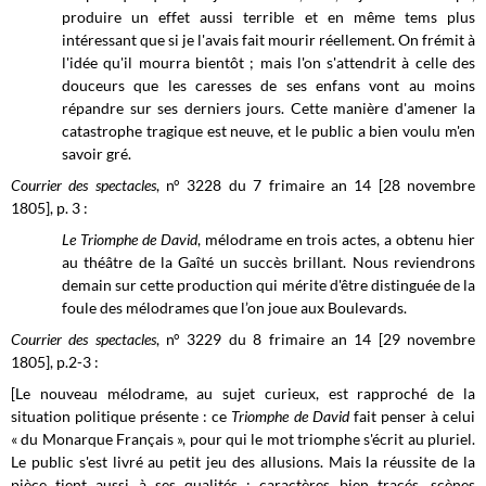
produire un effet aussi terrible et en même tems plus
intéressant que si je l'avais fait mourir réellement. On frémit à
l'idée qu'il mourra bientôt ; mais l'on s'attendrit à celle des
douceurs que les caresses de ses enfans vont au moins
répandre sur ses derniers jours. Cette manière d'amener la
catastrophe tragique est neuve, et le public a bien voulu m'en
savoir gré.
Courrier des spectacles
, n° 3228 du 7 frimaire an 14 [28 novembre
1805], p. 3 :
Le Triomphe de David
, mélodrame en trois actes, a obtenu hier
au théâtre de la Gaîté un succès brillant. Nous reviendrons
demain sur cette production qui mérite d'être distinguée de la
foule des mélodrames que l’on joue aux Boulevards.
Courrier des spectacles
, n° 3229 du 8 frimaire an 14 [29 novembre
1805], p.2-3 :
[Le nouveau mélodrame, au sujet curieux, est rapproché de la
situation politique présente : ce
Triomphe de David
fait penser à celui
« du Monarque Français », pour qui le mot triomphe s'écrit au pluriel.
Le public s'est livré au petit jeu des allusions. Mais la réussite de la
pièce tient aussi à ses qualités : caractères bien tracés, scènes