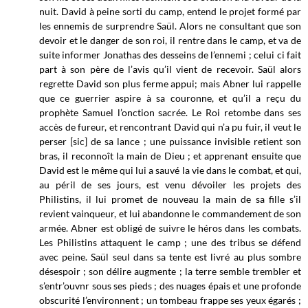
nuit. David à peine sorti du camp, entend le projet formé par
les ennemis de surprendre Saül. Alors ne consultant que son
devoir et le danger de son roi, il rentre dans le camp, et va de
suite informer Jonathas des desseins de l’ennemi ; celui ci fait
part à son père de l’avis qu’il vient de recevoir. Saül alors
regrette David son plus ferme appui; mais Abner lui rappelle
que ce guerrier aspire à sa couronne, et qu’il a reçu du
prophète Samuel l’onction sacrée. Le Roi retombe dans ses
accès de fureur, et rencontrant David qui n’a pu fuir, il veut le
perser [sic] de sa lance ; une puissance invisible retient son
bras, il reconnoît la main de Dieu ; et apprenant ensuite que
David est le même qui lui a sauvé la vie dans le combat, et qui,
au péril de ses jours, est venu dévoiler les projets des
Philistins, il lui promet de nouveau la main de sa fille s’il
revient vainqueur, et lui abandonne le commandement de son
armée. Abner est obligé de suivre le héros dans les combats.
Les Philistins attaquent le camp ; une des tribus se défend
avec peine. Saül seul dans sa tente est livré au plus sombre
désespoir ; son délire augmente ; la terre semble trembler et
s’entr’ouvnr sous ses pieds ; des nuages épais et une profonde
obscurité l’environnent ; un tombeau frappe ses yeux égarés ;