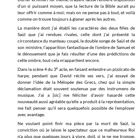
d'un si puissant moyen, que la lecture de la Bible aurait pu
leur offrir comme à moi; mais on ne pense pas à tout, et voilà
comme on trouve toujours à glaner après les autres.
La manière dont j'ai établi les caractères des deux filles de
Saül que j'ai rendues rivales, celle dont j'ai présenté la
circonstance du manteau coupé, le double songe de Saül et de
son ministre, l'apparition fantastique de l'ombre de Samuel et
le dénouement que je fais résulter d'une des prédictions de
cette ombre, tout cela m'appartient encore.
e
Dans la scène 4 du 3
acte, en faisant entendre un pizzicato de
harpe, pendant que David récite ses vers, j'ai essayé de
donner l'idée de la Mélopée des Grecs, chez qui la simple
déclamation était souvent soutenue par des instrumens de
musique. J'ai a [sic] me féliciter d'avoir hasardé cette
nouveauté aussi agréable qu'elle a produit à la représentation,
me fait penser qu'il sera quelquefois possible de l'employer
avec avantage.
Ne voulant point finir ma pièce par la mort de Saül, la
conviction où je laisse le spectateur que ce malheureux Roi
n'a plus que quelques jours à vivre, doit, si je ne me trompe,