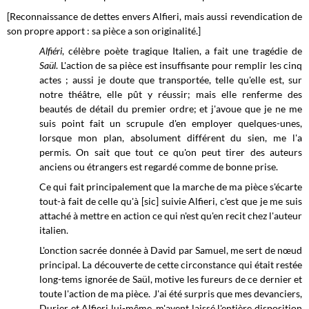
[Reconnaissance de dettes envers Alfieri, mais aussi revendication de
son propre apport : sa pièce a son originalité.]
Alfiéri
, célèbre poète tragique Italien, a fait une tragédie de
Saül
. L'action de sa pièce est insuffisante pour remplir les cinq
actes ; aussi je doute que transportée, telle qu'elle est, sur
notre théâtre, elle pût y réussir; mais elle renferme des
beautés de détail du premier ordre; et j'avoue que je ne me
suis point fait un scrupule d'en employer quelques-unes,
lorsque mon plan, absolument différent du sien, me l'a
permis. On sait que tout ce qu'on peut tirer des auteurs
anciens ou étrangers est regardé comme de bonne prise.
Ce qui fait principalement que la marche de ma pièce s'écarte
tout-à fait de celle qu'à [sic] suivie Alfieri, c'est que je me suis
attaché à mettre en action ce qui n'est qu'en recit chez l'auteur
italien.
L'onction sacrée donnée à David par Samuel, me sert de nœud
principal. La découverte de cette circonstance qui était restée
long-tems ignorée de Saül, motive les fureurs de ce dernier et
toute l'action de ma pièce. J'ai été surpris que mes devanciers,
Durier et Alfieri lui-même, m'ayent laissé l'entière disposition