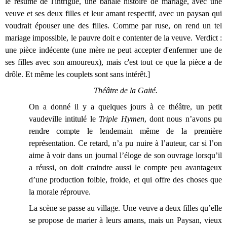
le résumé de l'intrigue, une banale histoire de mariage, avec une
veuve et ses deux filles et leur amant respectif, avec un paysan qui
voudrait épouser une des filles. Comme par ruse, on rend un tel
mariage impossible, le pauvre doit e contenter de la veuve. Verdict :
une pièce indécente (une mère ne peut accepter d'enfermer une de
ses filles avec son amoureux), mais c'est tout ce que la pièce a de
drôle. Et même les couplets sont sans intérêt.]
Théâtre de la Gaité.
On a donné il y a quelques jours à ce théâtre, un petit
vaudeville intitulé le
Triple Hymen
, dont nous n’avons pu
rendre compte le lendemain même de la première
représentation. Ce retard, n’a pu nuire à l’auteur, car si l’on
aime à voir dans un journal l’éloge de son ouvrage lorsqu’il
a réussi, on doit craindre aussi le compte peu avantageux
d’une production foible, froide, et qui offre des choses que
la morale réprouve.
La scène se passe au village. Une veuve a deux filles qu’elle
se propose de marier à leurs amans, mais un Paysan, vieux