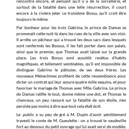
rencontre encore, et pensant qu’il y a de la sorcellerie, et
surtout de la fatalité dans une telle résurrection, il court
encore à la rivière jeter ce troisième Bossu, qu’il croit être
toujours le même.
Par bonheur pour les trois Gabrina, le prince de Damas se
promenait cette nuit-là dans les rues de la ville avec son visir.
Il arrête un pêcheur qui a trouvé les deux sacs dans lesquels
sont renfermés les Bossus, il les fait porter dans son palais,
ainsi que le premier, que Thomas avait laissé sur la grande
place. Les trois Bonus sont aussitôt revêtus d'habits
magnifiques, et tellement semblables, qu’il est impossible de
distinguer Gabrino le pâtissier, de ses deux frères. Les
nouveaux Ménechmes profitent de cette ressemblance pour
dicter un contrat qui leur assure quatre mille sequins, et pour
favoriser le mariage de Thomas avec Mlle. Gabrina. Le prince
de Damas ratifie le tout, donne même une dot, et Thomas le
chanceux, un peu rassuré sur la fatalité de son étoile, n’en
persiste pas moins à dire que tout cela
était écrit
.
Le .public a su peu de gré à M. Dupin d'avoir péniblement
travesti le conte de M. Gueulette : on a trouvé le vaudeville
fort au-dessous du petit ouvrage qui lui avait servi de modèle.