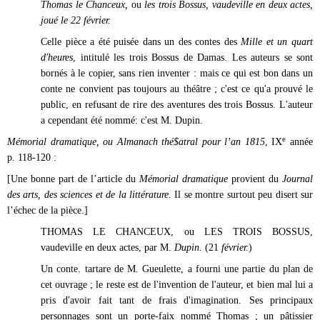
Thomas le Chanceux,
ou
les trois Bossus, vaudeville en deux actes,
joué le 22 février.
Celle pièce a été puisée dans un des contes des
Mille et un quart
d'heures
, intitulé les trois Bossus de Damas. Les auteurs se sont
bornés à le copier, sans rien inventer : mais ce qui est bon dans un
conte ne convient pas toujours au théâtre ; c'est ce qu'a prouvé le
public, en refusant de rire des aventures des trois Bossus. L'auteur
a cependant été nommé: c'est M. Dupin.
e
Mémorial dramatique, ou Almanach thé$atral pour l’an 1815
, IX
année
p. 118-120 :
[Une bonne part de l’article du
Mémorial dramatique
provient du
Journal
des arts, des sciences et de la littérature
. Il se montre surtout peu disert sur
l’échec de la pièce.]
THOMAS LE CHANCEUX, ou LES TROIS BOSSUS,
vaudeville en deux actes, par M.
Dupin.
(21
février.
)
Un conte. tartare de M. Gueulette, a fourni une partie du plan de
cet ouvrage ; le reste est de l'invention de l'auteur, et bien mal lui a
pris d'avoir fait tant de frais d'imagination. Ses principaux
personnages sont un porte-faix nommé Thomas ; un pâtissier