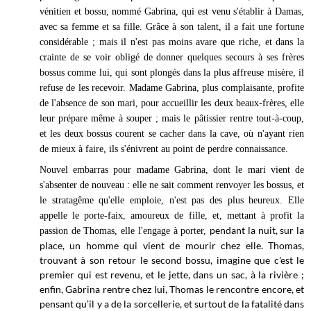
vénitien et bossu, nommé Gabrina, qui est venu s'établir à Damas,
avec sa femme et sa fille. Grâce à son talent, il a fait une fortune
considérable ; mais il n'est pas moins avare que riche, et dans la
crainte de se voir obligé de donner quelques secours à ses frères
bossus comme lui, qui sont plongés dans la plus affreuse misère, il
refuse de les recevoir. Madame Gabrina, plus complaisante, profite
de l'absence de son mari, pour accueillir les deux beaux-frères, elle
leur prépare même à souper ; mais le pâtissier rentre tout-à-coup,
et les deux bossus courent se cacher dans la cave, où n'ayant rien
de mieux à faire, ils s'énivrent au point de perdre connaissance.
Nouvel embarras pour madame Gabrina, dont le mari vient de
s'absenter de nouveau : elle ne sait comment renvoyer les bossus, et
le stratagême qu'elle emploie, n'est pas des plus heureux. Elle
appelle le porte-faix, amoureux de fille, et, mettant à profit la
pendant la nuit, sur la
passion de Thomas, elle l'engage à porter,
place, un homme qui vient de mourir chez elle. Thomas,
trouvant à son retour le second bossu, imagine que c'est le
premier qui est revenu, et le jette, dans un sac, à la rivière ;
enfin, Gabrina rentre chez lui, Thomas le rencontre encore, et
pensant qu’il y a de la sorcellerie, et surtout de la fatalité dans