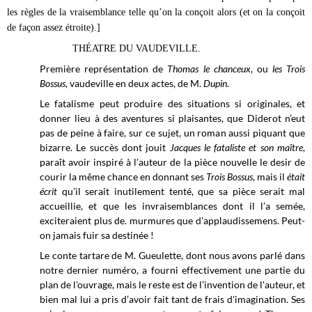
les règles de la vraisemblance telle qu’on la conçoit alors (et on la conçoit
de façon assez étroite).]
THÉATRE DU VAUDEVILLE.
Première représentation de
Thomas le chanceux
, ou
les Trois
Bossus
, vaudeville en deux actes, de M.
Dupin
.
Le fatalisme peut produire des situations si originales, et
donner lieu à des aventures si plaisantes, que Diderot n’eut
pas de peine à faire, sur ce sujet, un roman aussi piquant que
bizarre. Le succès dont jouit
Jacques le fataliste et son maître
,
paraît avoir inspiré à l'auteur de la pièce nouvelle le desir de
courir la même chance en donnant ses
Trois Bossus
, mais il
était
écrit
qu’il serait inutilement tenté, que sa pièce serait mal
accueillie, et que les invraisemblances dont il l’a semée,
exciteraient plus de. murmures que d'applaudissemens. Peut-
on jamais fuir sa destinée !
Le conte tartare de M. Gueulette, dont nous avons parlé dans
notre dernier numéro, a fourni effectivement une partie du
plan de l'ouvrage, mais le reste est de l’invention de l'auteur, et
bien mal lui a pris d’avoir fait tant de frais d'imagination. Ses