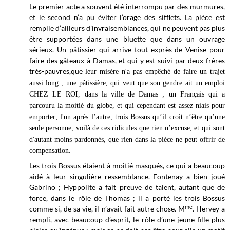
Le premier acte a souvent été interrompu par des murmures,
et le second n’a pu éviter l’orage des sifflets. La pièce est
remplie d’ailleurs d’invraisemblances, qui ne peuvent pas plus
être supportées dans une bluette que dans un ouvrage
sérieux. Un pâtissier qui arrive tout exprès de Venise pour
faire des gâteaux à Damas, et qui y est suivi par deux frères
très-pauvres,que
leur misère n'a pas empêché de faire un trajet
aussi long ; une pâtissière, qui veut que son gendre ait un emploi
CHEZ LE ROI, dans la ville de Damas ; un Français qui a
parcouru la moitié du globe, et qui cependant est assez niais pour
emporter; l'un après l’autre, trois Bossus qu’il croit n’être qu’une
seule personne, voilà de ces ridicules que rien n’excuse, et qui sont
d'autant moins pardonnés, que rien dans la pièce ne peut offrir de
compensation.
Les trois Bossus étaient à moitié masqués, ce qui a beaucoup
aidé à leur singulîère ressemblance. Fontenay a bien joué
Gabrino ; Hyppolite a fait preuve de talent, autant que de
force, dans le rôle de Thomas ; il a porté les trois Bossus
me
comme si, de sa vie, il n’avait fait autre chose. M
. Hervey a
rempli, avec beaucoup d’esprit, le rôle d’une jeune fille plus