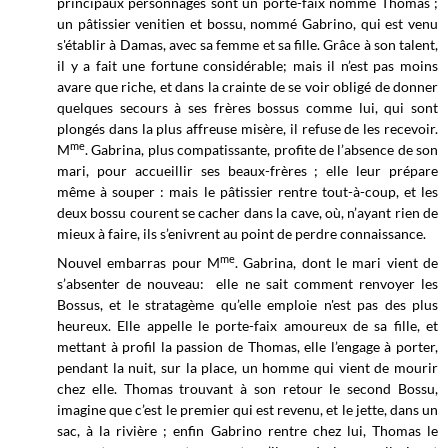
principaux personnages sont un porte-faix nommé Thomas ;
un pâtissier venitien et bossu, nommé Gabrino, qui est venu
s'établir à Damas, avec sa femme et sa fille. Grâce à son talent,
il y a fait une fortune considérable; mais il n’est pas moins
avare que riche, et dans la crainte de se voir obligé de donner
quelques secours à ses frères bossus comme lui, qui sont
plongés dans la plus affreuse misère, il refuse de les recevoir.
me
M
. Gabrina, plus compatissante, profite de l’absence de son
mari, pour accueillir ses beaux-frères ; elle leur prépare
même à souper : mais le pâtissier rentre tout-à-coup, et les
deux bossu courent se cacher dans la cave, où, n’ayant rien de
mieux à faire, ils s’enivrent au point de perdre connaissance.
me
Nouvel embarras pour M
. Gabrina, dont le mari vient de
s’absenter de nouveau: elle ne sait comment renvoyer les
Bossus, et le stratagème qu’elle emploie n'est pas des plus
heureux. Elle appelle le porte-faix amoureux de sa fille, et
mettant à profil la passion de Thomas, elle l’engage à porter,
pendant la nuit, sur la place, un homme qui vient de mourir
chez elle. Thomas trouvant à son retour le second Bossu,
imagine que c’est le premier qui est revenu, et le jette, dans un
sac, à la rivière ; enfin Gabrino rentre chez lui, Thomas le