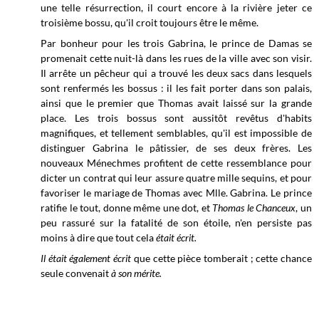
une telle résurrection, il court encore à la rivière jeter ce
troisième bossu, qu'il croit toujours être le même.
Par bonheur pour les trois Gabrina, le prince de Damas se
promenait cette nuit-là dans les rues de la ville avec son visir.
Il arrête un pêcheur qui a trouvé les deux sacs dans lesquels
sont renfermés les bossus : il les fait porter dans son palais,
ainsi que le premier que Thomas avait laissé sur la grande
place. Les trois bossus sont aussitôt revêtus d'habits
magnifiques, et tellement semblables, qu'il est impossible de
distinguer Gabrina le pâtissier, de ses deux frères. Les
nouveaux Ménechmes profitent de cette ressemblance pour
dicter un contrat qui leur assure quatre mille sequins, et pour
favoriser le mariage de Thomas avec Mlle. Gabrina. Le prince
ratifie le tout, donne même une dot, et
Thomas le Chanceux
, un
peu rassuré sur la fatalité de son étoile, n'en persiste pas
moins à dire que tout cela
était écrit.
Il était également écrit
que cette pièce tomberait ; cette chance
seule convenait
à son mérite.