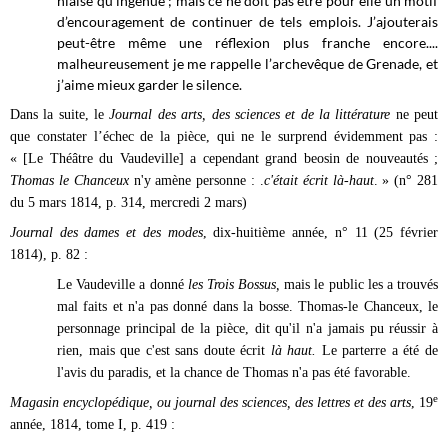
niaise qu’ingénue ; mais ce ne doit pas être pour elle un motif
d’encouragement de continuer de tels emplois. J’ajouterais
peut-être même une réflexion plus franche encore....
malheureusement je me rappelle l’archevêque de Grenade, et
j’aime mieux garder le silence.
Dans la suite, le
Journal des arts, des sciences et de la littérature
ne peut
que constater l’échec de la pièce, qui ne le surprend évidemment pas :
« [Le Théâtre du Vaudeville] a cependant grand beosin de nouveautés ;
Thomas le Chanceux
n'y amène personne : .
c'était écrit là-haut
. » (n° 281
du 5 mars 1814, p. 314, mercredi 2 mars)
Journal des dames et des modes
, dix-huitième année, n° 11 (25 février
1814), p. 82 :
Le Vaudeville a donné
les Trois Bossus,
mais le public les a trouvés
mal faits et n'a pas donné dans la bosse. Thomas-le Chanceux, le
personnage principal de la pièce, dit qu'il n'a jamais pu réussir à
rien, mais que c'est sans doute écrit
là haut.
Le parterre a été de
l'avis du paradis, et la chance de Thomas n'a pas été favorable.
e
Magasin encyclopédique, ou journal des sciences, des lettres et des arts
, 19
année, 1814, tome I, p. 419 :