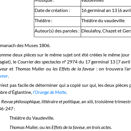
Date de création :
16 germinal an 13 (6 avri
Théâtre :
Théâtre du vaudeville
Auteur(s) des paroles :
Dieulafoy, Chazet et Ger
lmanach des Muses 1806.
mme deux pièces sur le même sujet ont été créées le même jour (
agiat), le
Courrier des spectacles
n° 2974 du 17 germinal 13 [7 avril 
veur
et
Thomas Muller
ou
les Effets de la faveur
: on trouvera l’a
veur
.
 n’est pas facile de déterminer qui a copié sur qui, les deux pièce
bre d'Églantine,
l’Orange de Malte
.
 Revue philosophique, littéraire et politique
, an xiii, troisième trimest
46-247 :
Théâtre du Vaudeville.
Thomas Muller,
ou
les Effets de la faveur, en trois actes.