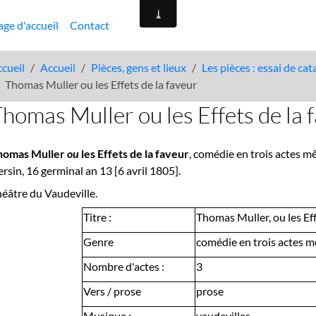
age d'accueil
Contact
cueil
Accueil
Pièces, gens et lieux
Les pièces : essai de ca
Thomas Muller ou les Effets de la faveur
homas Muller ou les Effets de la 
homas Muller
ou
les Effets de la faveur
, comédie en trois actes mê
rsin, 16 germinal an 13 [6 avril 1805].
éâtre du Vaudeville.
Titre :
Thomas Muller, ou les Eff
Genre
comédie en trois actes m
Nombre d'actes :
3
Vers / prose
prose
Musique :
vaudevilles