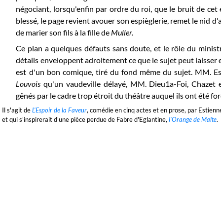
négociant, lorsqu'enfin par ordre du roi, que le bruit de 
blessé, le page revient avouer son espièglerie, remet le nid d'
de marier son fils à la fille de
Muller.
Ce plan a quelques défauts sans doute, et le rôle du ministre
détails enveloppent adroitement ce que le sujet peut laisser 
est d'un bon comique, tiré du fond même du sujet. MM. Esti
Louvois
qu'un vaudeville délayé, MM. Dieu1a-Foi, Chazet e
gênés par le cadre trop étroit du théâtre auquel ils ont été fo
)
Il s'agit de
L'Espoir de la Faveur
, comédie en cinq actes et en prose, par Estienn
et qui s'inspirerait d'une pièce perdue de Fabre d'Eglantine,
l'Orange de Malte
.