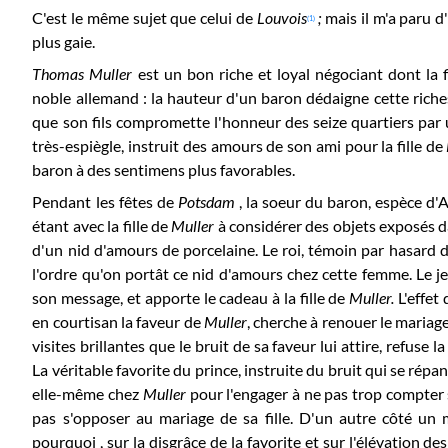
C'est le même sujet que celui de
Louvois
;
mais il m'a paru d
(1)
plus gaie.
Thomas Muller
est un bon riche et loyal négociant dont la f
noble allemand : la hauteur d'un baron dédaigne cette riche
que son fils compromette l'honneur des seize quartiers par
très-espiègle, instruit des amours de son ami pour la fille de
baron à des sentimens plus favorables.
Pendant les fêtes de
Potsdam
, la soeur du baron, espèce d'
étant avec la fille de
Muller
à considérer des objets exposés dan
d'un nid d'amours de porcelaine. Le roi, témoin par hasard 
l'ordre qu'on portât ce nid d'amours chez cette femme. Le 
son message, et apporte le cadeau à la fille de
Muller.
L'effet
en courtisan la faveur de
Muller
, cherche à renouer le mariage
visites brillantes que le bruit de sa faveur lui attire, refuse l
La véritable favorite du prince, instruite du bruit qui se rép
elle-même chez
Muller
pour l'engager à ne pas trop compter s
pas s'opposer au mariage de sa fille. D'un autre côté un m
pourquoi , sur la disgrâce de la favorite et sur l'élévation de