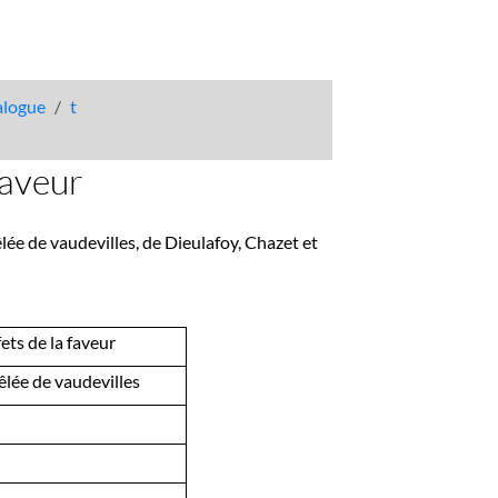
talogue
t
faveur
lée de vaudevilles, de Dieulafoy, Chazet et
ets de la faveur
êlée de vaudevilles