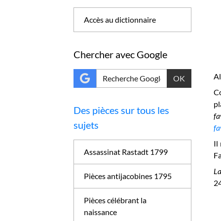
Accès au dictionnaire
Chercher avec Google
A
OK
Co
pl
Des pièces sur tous les
fa
sujets
fa
Il
Assassinat Rastadt 1799
Fa
La
Pièces antijacobines 1795
2
Pièces célébrant la
naissance