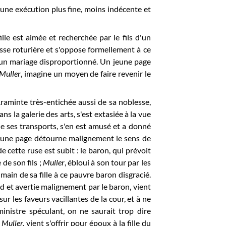
'une exécution plus fine, moins indécente et
ille est aimée et recherchée par le fils d'un
sse roturière et s'oppose formellement à ce
 un mariage disproportionné. Un jeune page
Muller
, imagine un moyen de faire revenir le
Araminte très-entichée aussi de sa noblesse,
s la galerie des arts, s'est extasiée à la vue
de ses transports, s'en est amusé et a donné
jeune page détourne malignement le sens de
 de cette ruse est subit : le baron, qui prévoit
 de son fils ;
Muller
, ébloui à son tour par les
a main de sa fille à ce pauvre baron disgracié.
and et avertie malignement par le baron, vient
ur les faveurs vacillantes de la cour, et à ne
inistre spéculant, on ne saurait trop dire
s
Muller,
vient s'offrir pour époux à la fille du