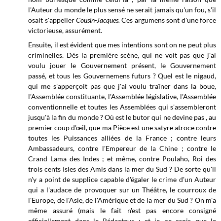
l'Auteur du monde le plus sensé ne serait jamais qu'un fou, s'il
osait s'appeller
Cousin-Jacques.
Ces argumens sont d'une force
victorieuse, assurément.
Ensuite, il est évident que mes intentions sont on ne peut plus
criminelles. Dès la première scène, qui ne voit pas que j'ai
voulu jouer le Gouvernement présent, le Gouvernement
passé, et tous les Gouvernemens futurs ? Quel est le nigaud,
qui me s'apperçoit pas que j'ai voulu traîner dans la boue,
l'Assemblée constituante, l'Assemblée législative, l'Assemblée
conventionnelle et toutes les Assemblées qui s'assembleront
jusqu'à la fin du monde ? Où est le butor qui ne devine pas , au
premier coup d'œil, que ma Pièce est une satyre atroce contre
toutes les Puissances alliées de la France ; contre leurs
Ambassadeurs, contre l'Empereur de la Chine ; contre le
Crand Lama des Indes ; et même, contre Poulaho, Roi des
trois cents Isles des Amis dans la mer du Sud ? De sorte qu'il
n'y a point de supplice capable d'égaler le crime d'un Auteur
qui a l'audace de provoquer sur un Théâtre, le courroux de
l'Europe, de l'Asie, de l'Amérique et de la mer du Sud ? On m'a
même assuré (mais le fait n'est pas encore consigné
officiellement dans le Rédacteur ; et je ne crois que le