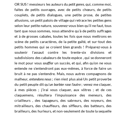
OR SUS ! messieurs les auteurs du
petit genre,
qui, comme moi,
faites de petits ouvrages, avec de petits chœurs, de petits
couplets, de petits dialogues, une petite prose, de petites
allusions, un petit patois de village qui retrace les petites gens
selon leur petite nature, souvenez-vous bien qu'il ne faut, tous
tant que nous sommes, nous attendre qu'à de petits suffrages
et à de grosses cabales, toutes les fois que nous mettrons en
scène de petits caractères, de la petite gaîté, et sur-tout des
petits hommes qui se croient bien grands ! Préparez-vous à
soutenir l'assaut contre les trente-six divisions et
subdivisions des cabaleurs de toute espèce , qui se donneront
le mot pour vous
souffler
un succès, et qui, afin qu'on ne vous
entende ne s'entendront pas eux-mêmes, à force de faire un
bruit à ne pas s'entendre. Mais, nous autres compagnons de
malheur,
entendons nous
; rien n'est plus aisé Un petit proverbe
du petit peuple dit
qu'
un barbier rase l'autre
; venez me claquer,
à
mes pièces ; j'irai vous claquer, aux vôtres ; et de ces
claquemens, résultera l'impuissance des meneurs, des
criailleurs , des tapageurs, des sabreurs, des noyeurs, des
mitrailleurs, des chauffeurs, des siffleurs, des batteurs, des
brailleurs, des hurleurs, et non-seulement de toute la sequelle