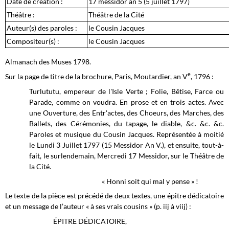
Date de création :
17 messidor an 5 (5 juillet 1797)
Théâtre :
Théâtre de la Cité
Auteur(s) des paroles :
le Cousin Jacques
Compositeur(s) :
le Cousin Jacques
Almanach des Muses 1798.
e
Sur la page de titre de la brochure, Paris, Moutardier, an V
, 1796 :
Turlututu, empereur de l'Isle Verte ; Folie, Bêtise, Farce ou
Parade, comme on voudra. En prose et en trois actes. Avec
une Ouverture, des Entr'actes, des Choeurs, des Marches, des
Ballets, des Cérémonies, du tapage, le diable, &c. &c. &c.
Paroles et musique du Cousin Jacques. Représentée à moitié
le Lundi 3 Juillet 1797 (15 Messidor An V.), et ensuite, tout-à-
fait, le surlendemain, Mercredi 17 Messidor, sur le Théâtre de
la Cité.
« Honni soit qui mal y pense » !
Le texte de la pièce est précédé de deux textes, une épitre dédicatoire
et un message de l’auteur « à ses vrais cousins » (p. iij à viij) :
ÉPITRE DÉDICATOIRE,