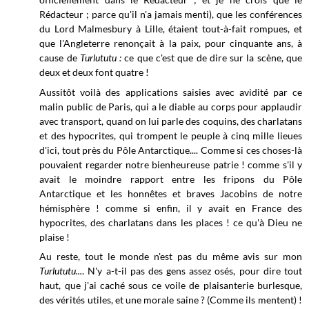
Rédacteur ; parce qu'il n'a jamais menti), que les conférences
du Lord Malmesbury à Lille, étaient tout-à-fait rompues, et
que l'Angleterre renonçait à la paix, pour cinquante ans, à
cause de
Turlututu :
ce que c'est que de dire sur la scène, que
deux et deux font quatre !
Aussitôt voilà des applications saisies avec avidité par ce
malin public de Paris, qui a le diable au corps pour applaudir
avec transport, quand on lui parle des coquins, des charlatans
et des hypocrites, qui trompent le peuple à cinq mille lieues
d'ici, tout près du Pôle Antarctique.... Comme si ces choses-là
pouvaient regarder notre bienheureuse patrie ! comme s'il y
avait le moindre rapport entre les fripons du Pôle
Antarctique et les honnêtes et braves Jacobins de notre
hémisphère ! comme si enfin, il y avait en France des
hypocrites, des charlatans dans les places ! ce qu'à Dieu ne
plaise !
Au reste, tout le monde n'est pas du même avis sur mon
Turlututu...
. N'y a-t-il pas des gens assez osés, pour dire tout
haut, que j'ai caché sous ce voile de plaisanterie burlesque,
des vérités utiles, et une morale saine ? (Comme ils mentent) !