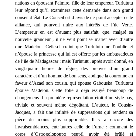
nations en épousant Palmire, fille de leur empereur. Turlututu
leur répond qu’il examinera cette demande dans son grand
conseil d’état. Le Conseil est d’avis de ne point accepter cette
alliance, qui pourvoit nuire aux intérêts de l’île Verte.
L’empereur en est d’autant plus satisfait, que, malgré sa
nouvelle grandeur , il ne veut point se marier avec d’autre
que Madelon. Celle-ci craint que Turlututu ne l’oublie et
n’épouse la princesse qui lui est offerte par les ambassadeurs
de l’ile de Madagascar : mais Turlututu, après avoir donné, en
vingt-quatre heures de règne, des preuves d’un grand
caractère et d’un homme de bon sens, abdique la couronne en
faveur d’Azael son cousin, qui épouse Gabouska. Turlututu
épouse Madelon. Cette folie a déja essuyé beaucoup de
changemens. La première représentation étoit d’un style bas,
triviale et souvent même dégoûtant. L’auteur, le Cousin-
Jacques, a fait une infinité de suppressions qui rendent sa
pièce du moins plus supportable. Il y a encore des
invraisemblances, entr’autres celle de l’urne : comment le
corps d’Ostrogolopoupo peut-il avoir été brûlé si