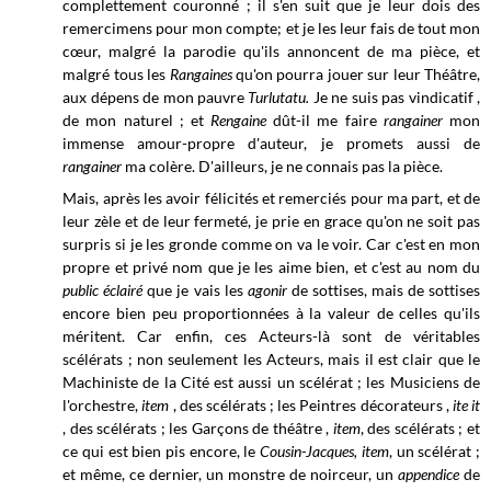
complettement couronné ; il s'en suit que je leur dois des
remercimens pour mon compte; et je les leur fais de tout mon
cœur, malgré la parodie qu'ils annoncent de ma pièce, et
malgré tous les
Rangaines
qu'on pourra jouer sur leur Théâtre,
aux dépens de mon pauvre
Turlutatu.
Je ne suis pas vindicatif ,
de mon naturel ; et
Rengaine
dût-il me faire
rangainer
mon
immense amour-propre d'auteur, je promets aussi de
rangainer
ma colère. D'ailleurs, je ne connais pas la pièce.
Mais, après les avoir félicités et remerciés pour ma part, et de
leur zèle et de leur fermeté, je prie en grace qu'on ne soit pas
surpris si je les gronde comme on va le voir. Car c'est en mon
propre et privé nom que je les aime bien, et c'est au nom du
public éclairé
que je vais les
agonir
de sottises, mais de sottises
encore bien peu proportionnées à
la
valeur de celles qu'ils
méritent. Car enfin, ces Acteurs-là sont de véritables
scélérats ; non seulement les Acteurs, mais il est clair que le
Machiniste de la Cité est aussi un scélérat ; les Musiciens de
l'orchestre,
item
, des scélérats ; les Peintres décorateurs ,
ite it
, des scélérats ; les Garçons de théâtre ,
item
, des scélérats ; et
ce qui est bien pis encore, le
Cousin-Jacques, item
, un scélérat ;
et même, ce dernier, un monstre de noirceur, un
appendice
de