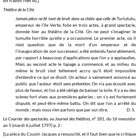
dit n’avoir rien vu.]
Théâtre de la Cité.
Jamais pièce ne fit tant de bruit dans sa chûte que celle de
Turlututu,
empereur de l’île Verte, folie en trois actes, à grand spectacle,
donnée hier au théâtre de la Cité. On ne peut s’imaginer le
tumulte horrible qu’elle y a occasionné. Le premier acte, où il
n’est question que de la mort d’un empereur et de
l’inauguration de son successeur, a été entendu favorablement,
par rapport à beaucoup d’applications que l’on y a applaudies.
Mais au second acte le tapage a commencé, et au milieu du
même le bruit s’est tellement accru qu’il étoit impossible
d’entendre ce qui se disoit. Un acteur a vainement annoncé au
public que l’auteur étoit
sans prétention
. On n’a pas écouté avec
plus de faveur, et l’on a été obligé de baisser la toile. Il y a eu des
scènes fort vives aux premières galeries ; on s’y est fortement
disputé, et peut-être même battu. On dit que l’on a arrêté du
monde ; mais nous n’en parlons que par ouï-dire. D. S.
Le Courrier des spectacles, ou Journal des théâtres
, n° 181, du 16 messidor
an 5 (mardi 6 juillet 1797) p. 2 :
[La pièce du Cousin Jacques a ressuscité, et il faut bien que le critique