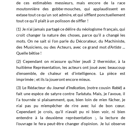
de ces estimables messieurs, mais encore de la race
moutonnière des gobbe-mouches, qui applaudissent en
extase tout ce qu'un sot admire, et qui sifflent ponctuellement
tout ce qu'il plaît à un polisson de siffler !
(1) Je n'ai jamais partagé ce délire du néologisme français, qui
croit changer la nature des choses, parce qu'il a changé les
mots. On ne sait si l'on parle du Décorateur, du Machiniste,
des Musiciens, ou des Acteurs, avec ce grand mot
d'Artiste ...
Quelle bêtise !
(2) Cependant on m'assure qu'hier jeudi 2 thermidor, à la
huitième Représentation, les acteurs ont joué avec beaucoup
d'ensemble, de chaleur et d'intelligence. La pièce est
imprimée ; et ils la joueront encore mieux.
(3) Le Rédacteur du
Journal d'Indication,
(notre cousin
Rabié
)
a
fait une espèce de satyre contre
Turlututu.
Mais, je l'avoue, il
l'a tournée si plaisamment, que, bien loin de m'en fâcher, je
n'ai pas pu m'empêcher de rire avec lui de bon cœur.
Cependant je crois, qu'il n'avait pu ni bien voir, ni bien
entendre à la deuxième représentation ;, la lecture de
l'ouvrage le fera peut-être changer d'opinion. Je lui observe