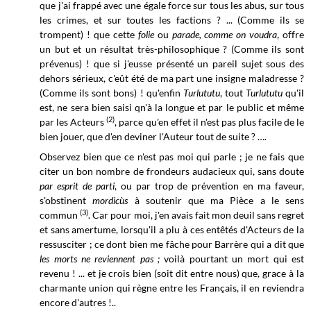
que j'ai frappé avec une égale force sur tous les abus, sur tous
les crimes, et sur toutes les factions ? ... (Comme ils se
trompent) ! que cette
folie
ou
parade, comme on voudra
, offre
un but et un résultat très-philosophique ? (Comme ils sont
prévenus) ! que si j'eusse présenté un pareil sujet sous des
dehors sérieux, c'eût été de ma part une insigne maladresse ?
(Comme ils sont bons) ! qu'enfin
Turlututu
, tout
Turlututu
qu'il
est, ne sera bien saisi qn'à la longue et par le public et même
(2)
par les Acteurs
, parce qu'en effet il n'est pas plus facile de le
bien jouer, que d'en deviner l'Auteur tout de suite ? ….
Observez bien que ce n'est pas moi qui parle ; je ne fais que
citer un bon nombre de frondeurs audacieux qui, sans doute
par esprit de parti
, ou par trop de prévention en ma faveur,
s'obstinent
mordicùs
à soutenir que ma Pièce a le sens
(3)
commun
. Car pour moi, j'en avais fait mon deuil sans regret
et sans amertume, lorsqu'il a plu à ces entêtés d'Acteurs de la
ressusciter ; ce dont bien me fâche pour Barrère qui a dit que
les morts ne reviennent pas ;
voilà pourtant un mort qui est
revenu ! ... et je crois bien (soit dit entre nous) que, grace à la
charmante union qui règne entre les Français, il en reviendra
encore d'autres !..