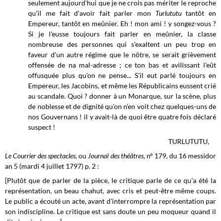
seulement aujourd'hui que je ne crois pas mériter le reproche
qu'il me fait d'avoir fait parler mon
Turlututu
tantôt en
Empereur, tantôt en meûnier. Eh ! mon ami ! y songez-vous ?
Si je l'eusse toujours fait parler en meûnier, la classe
nombreuse des personnes qui s'exaltent un peu trop en
faveur d'un autre régime que le nôtre, se serait grièvement
offensée de na mal-adresse ; ce ton bas et avilissant l'eût
offusquée plus qu'on ne pense... S'il eut parlé toujours en
Empereur, les Jacobins, et même les Républicains eussent crié
au scandale. Quoi ? donner à un Monarque, sur la scène, plus
de noblesse et de dignité qu'on n'en voit chez quelques-uns de
nos Gouvernans ! il y avait-là de quoi être quatre fois déclaré
suspect !
TURLUTUTU,
Le Courrier des spectacles
, ou
Journal des théâtres
, n° 179, du 16 messidor
an 5 (mardi 4 juillet 1797) p. 2 :
[Plutôt que de parler de la pièce, le critique parle de ce qu’a été la
représentation, un beau chahut, avec cris et peut-être même coups.
Le public a écouté un acte, avant d’interrompre la représentation par
son indiscipline. Le critique est sans doute un peu moqueur quand il