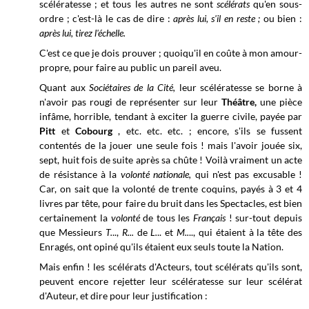
scélératesse ; et tous les autres ne sont
scélérats
qu'en sous-
ordre ; c'est-là le cas de dire :
après lui, s'il en reste ;
ou bien :
après
lui, tirez l'échelle.
C'est ce que je dois prouver ; quoiqu'il en coûte à mon amour-
propre, pour faire au public un pareil aveu.
Quant aux
Sociétaires de la Cité,
leur scélératesse se borne à
n'avoir pas rougi de représenter sur leur
Théâtre,
une pièce
infâme, horrible, tendant à exciter la guerre civile, payée par
Pitt
et
Cobourg
, etc. etc. etc. ; encore, s'ils se fussent
contentés de la jouer une seule fois ! mais l'avoir jouée six,
sept, huit fois de suite après sa chûte ! Voilà vraiment un acte
de résistance à la
volonté nationale,
qui n'est pas excusable !
Car, on sait que la volonté de trente coquins, payés à 3 et 4
livres par tête, pour faire du bruit dans les Spectacles, est bien
certainement la
volonté
de tous les
Français
! sur-tout depuis
que Messieurs
T.
..,
R...
de
L.
.. et
M..
.., qui étaient à la tête des
Enragés, ont opiné qu'ils étaient eux seuls toute la Nation.
Mais enfin ! les scélérats d'Acteurs, tout scélérats qu'ils sont,
peuvent encore rejetter leur scélératesse sur leur scélérat
d'Auteur, et dire pour leur justification :