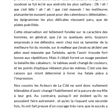
soudoyé se fut écrié aux endroits les plus saillans :
Oh ! oh !
que c'est bête ! ah ! ah ! que c'est mauvais !
les meilleures
plaisanteries eussent passé pour des calembours détestables ;
les épigrammes les plus délicates n'eussent paru, que de
plates puérilités.
Cette observation est tellement fondée sur le caractère des
hommes, en général, que j'ai vu quelques amis, toujours
empressés à me défendre, venir chez moi se lamenter de la
meilleure foi du monde, sur
le malheur que j'avais eu de faire une
pièce aussi mauvaise que Turlututu,
après l'avoir trouvée fort
bonne aux répétitions. Mais il s'était formé un nuage pendant
la bataille des cabaleurs ; le tableau avait changé de couleurs,
et les points d'optique n'étaient plus les mêmes. C'est une des
raisons qui m'ont déterminé à livrer ma fatale pièce à
l'impression.
Nos cousins les Acteurs de La Cité ne sont donc nullement
blâmables d'avoir changé l'habillement et la parure de ma fille
à leur gré. Au contraire, puisqu'il est évident qu'ils ne
pouvaient faire autrement , et qu'en la risquant une seconde
fois, ils ont fait preuve d'un courage très-rare, que le succès a