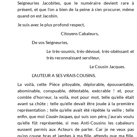
Seigneuries Jacobites, que le numéraire devient rare à
présent, et que l'on a bien de la peine à s'en procurer, même
quand on est Jacobin.
Je suis avec le plus profond respect,
Citoyens Cabaleurs,
De vos Seigneuries,
Le très-soumis, très-dévoué, très-obéissant et
très reconnaissant serviteur,
Le Cousin Jacques.
L’AUTEUR A SES VRAIS COUSINS.
La voilà, cette Pièce pitoyable, déplorable, épouvantable,
abominable, conspuable, détestable, exécrable ! et, pour
comble d'horreur, la voilà, mot pour mot, telle qu'elle était
avant sa chûte ; telle qu'elle devait être jouée à la première
représentation ; telle qu'elle avait été répétée la veille ; telle
enfin, que moi
Cousin-Jacques,
qui suis son père, j’aurais voulu
qu'elle fût représentée, si mes Anti-Cousins les cabaleurs
eussent permis aux Acteurs de parler. Car je ne veux pas
qu'on coupe bras et jambes à ma fille, attendu que ma fille,