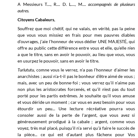
A Messieurs T...., R.... D. L...., M....
accompagnés de plusieurs
autres.
Citoyens
Cabaleurs
,
Souffrez que moi chétif, qui ne valais, en vérité, pas la peine
que vous vous missiez en frais pour mes pauvres diables
d'ouvrages, j'aie l'honneur de vous dédier UNE MAJESTÉ, qui
offre au public cette différence entre vous et elle, qu'elle n'en
a que le titre, sans en avoir le pouvoir, au lieu que vous, vous
en usurpez le pouvoir, sans en avoir le titre.
Turlututu
, comne vous le verrez, n'a pas l'honneur d'aimer les
anarchistes ; aussi n'a-t-il pas le bonheur d'être aimé de vous ;
mais, avec un peu de bonne-foi ; vous verrez qu'il n'aime pas
non plus les aristocrates forcenés, et qu'il n'est pas du tout
porté pour les partis extrêmes. Je souhaite qu'il vous amuse
et vous déride un moment ; car vous en avez besoin pour vous
étourdir un peu... Une lecture récréative pourra vous
consoler aussi de la perte de l'argent, que vous avez si
généreusement prodigué à la cabale ; argent, comme vous
voyez, très mal placé, puisqu'il n'a servi qu'à faire le succès de
la pièce... ce qui est d'autant plus fâchenx pour Vos