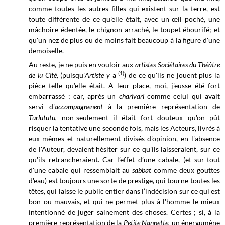
comme toutes les autres filles qui existent sur la terre, est
toute différente de ce qu'elle était, avec un œil poché, une
mâchoire édentée, le chignon arraché, le toupet ébourifé; et
qu'un nez de plus ou de moins fait beaucoup à la figure d'une
demoiselle.
Au reste, je ne puis en vouloir aux
artistes-Sociétaires du Théâtre
(1)
de lu Cité,
(
puisqu'
Artiste y
a
) de ce qu'ils ne jouent plus la
pièce telle qu’elle était. A leur place, moi, j'eusse été fort
embarrassé ; car, après un
charivari
comme celui qui avait
servi
d'
accompagnenent
à la première représentation de
Turlututu,
non-seulement il était fort douteux qu'on pût
risquer la tentative une seconde fois, mais les Acteurs, livrés à
eux-mêmes et naturellement divisés d'opinion, en l'absence
de l'Auteur, devaient hésiter sur ce qu'ils laisseraient, sur ce
qu'ils retrancheraient. Car l’effet d’une cabale,
(
et sur-tout
d'une cabale qui ressemblait au
sabbat
comme deux gouttes
d'eau) est toujours une sorte de prestige, qui tourne toutes les
têtes, qui laisse le public entier dans l’indécision sur ce qui est
bon ou mauvais, et qui ne permet plus à l'homme le mieux
intentionné de juger sainement des choses. Certes ; si, à la
première représentation de la
Petite Nannette,
un énergumène