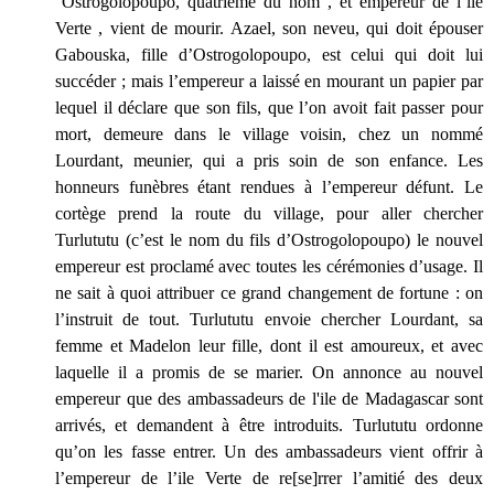
Ostrogolopoupo, quatrième du nom , et empereur de l’île
Verte , vient de mourir. Azael, son neveu, qui doit épouser
Gabouska, fille d’Ostrogolopoupo, est celui qui doit lui
succéder ; mais l’empereur a laissé en mourant un papier par
lequel il déclare que son fils, que l’on avoit fait passer pour
mort, demeure dans le village voisin, chez un nommé
Lourdant, meunier, qui a pris soin de son enfance. Les
honneurs funèbres étant rendues à l’empereur défunt. Le
cortège prend la route du village, pour aller chercher
Turlututu (c’est le nom du fils d’Ostrogolopoupo) le nouvel
empereur est proclamé avec toutes les cérémonies d’usage. Il
ne sait à quoi attribuer ce grand changement de fortune : on
l’instruit de tout. Turlututu envoie chercher Lourdant, sa
femme et Madelon leur fille, dont il est amoureux, et avec
laquelle il a promis de se marier. On annonce au nouvel
empereur que des ambassadeurs de l'ile de Madagascar sont
arrivés, et demandent à être introduits. Turlututu ordonne
qu’on les fasse entrer. Un des ambassadeurs vient offrir à
l’empereur de l’ile Verte de re[se]rrer l’amitié des deux