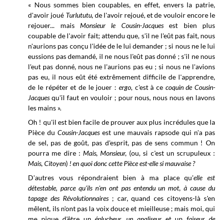
« Nous sommes bien coupables, en effet, envers la patrie,
d'avoir joué
Turlututu,
de l'avoir rejoué, et de vouloir encore le
rejouer... mais
Monsieur le Cousin-Jacques
est bien plus
coupable de l'avoir fait; attendu que, s'il ne l'eût pas fait, nous
n'aurions pas conçu l'idée de le lui demander ; si nous ne le lui
eussions pas demandé, il ne nous l'eût pas donné ; s'il ne nous
l'eut pas donné, nous ne l'aurions pas eu ; si nous ne l'avions
pas eu, il nous eût été extrêmement difficile de l'apprendre,
de le répéter et de le jouer :
ergo,
c'est à ce
coquin de Cousin-
Jacques
qu'il faut en vouloir ; pour nous, nous nous en lavons
les mains ».
Oh ! qu'il est bien facile de prouver aux plus incrédules que la
Pièce du
Cousin-Jacques
est une mauvais rapsode qui n'a pas
de sel, pas de goût, pas d'esprit, pas de sens commun ! On
pourra me dire :
Mais, Monsieur,
(ou, si c'est un scrupuleux :
Mais, Citoyen
)
! en quoi donc cette Pièce est-elle si mauvaise ?
D'autres vous répondraient bien à ma place
qu'
elle est
détestable, parce qu'ils n'en ont pas entendu un mot, à cause du
tapage des Révolutionnaires
; car, quand ces citoyens-là s'en
mêlent, ils n'ont pas la voix douce et mieilleuse ; mais moi, qui
me pique d'être un
éplucheur, un analiseur
et un
faiseur de