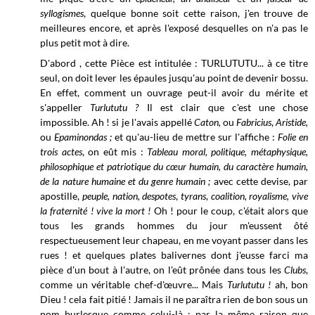
syllogismes
, quelque bonne soit cette raison, j'en trouve de
meilleures encore, et après l'exposé desquelles on n'a pas le
plus petit mot à dire.
D'abord , cette Pièce est intitulée : TURLUTUTU... à ce titre
seul, on doit lever les épaules jusqu'au point de devenir bossu.
En effet, comment un ouvrage peut-il avoir du mérite et
s'appeller
Turlututu ?
Il est clair que c'est une chose
impossible. Ah ! si je l'avais appellé
Caton,
ou
Fabricius
,
Aristide,
ou
Epaminondas ;
et qu'au-lieu de mettre sur l'affiche :
Folie en
trois actes
, on eût mis :
Tableau moral, politique, métaphysique,
philosophique et patriotique du cœur humain, du caractère humain,
de la nature humaine et du genre humain ;
avec cette devise, par
apostille,
peuple, nation, despotes
,
tyrans
,
coalition, royalisme, vive
la fraternité ! vive la mort !
Oh ! pour le coup, c'était alors que
tous les grands hommes du jour m'eussent ôté
respectueusement leur chapeau, en me voyant passer dans les
rues ! et quelques plates balivernes dont j'eusse farci ma
pièce d'un bout à l'autre, on l'eût prônée dans tous les
Clubs
,
comme un véritable chef-d'œuvre... Mais
Turlututu !
ah, bon
Dieu ! cela fait pitié ! Jamais il ne paraîtra rien de bon sous un
nom burlesque comme celui-là ; par la même raison que