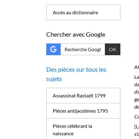
Accès au dictionnaire
Chercher avec Google
OK
A
Des pièces sur tous les
La
sujets
d
d’
Assassinat Rastadt 1799
ge
de
Pièces antijacobines 1795
Co
Pièces célébrant la
[L
naissance
s’