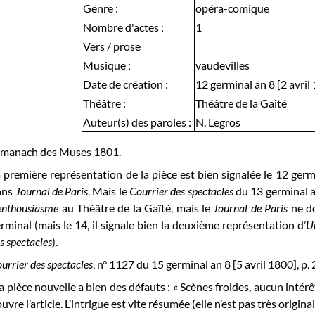
Genre :
opéra-comique
Nombre d'actes :
1
Vers / prose
Musique :
vaudevilles
Date de création :
12 germinal an 8 [2 avril
Théâtre :
Théâtre de la Gaîté
Auteur(s) des paroles :
N. Legros
lmanach des Muses 1801.
 première représentation de la pièce est bien signalée le 12 germ
ans
Journal de Paris
. Mais le
Courrier des spectacles
du 13 germinal a
enthousiasme
au Théâtre de la Gaîté, mais le
Journal de Paris
ne d
rminal (mais le 14, il signale bien la deuxième représentation d’
U
s spectacles
).
urrier des spectacles
, n° 1127 du 15 germinal an 8 [5 avril 1800], p. 2
a pièce nouvelle a bien des défauts : « Scènes froides, aucun intérêt
ouvre l’article. L’intrigue est vite résumée (elle n’est pas très orig