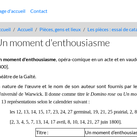
age d'accueil
Contact
cueil
Accueil
Pièces, gens et lieux
Les pièces : essai de ca
Un moment d'enthousiasme
n moment d'enthousiasme
, opéra-comique en un acte et en vaude
00].
éâtre de la Gaîté.
 nature de l'œuvre et le nom de son auteur sont fournis par le
Université de Warwick. Il donne comme titre
le Domino rose
ou
Un mom
 13 représentations selon le calendrier suivant :
les 12, 13, 14, 15, 17, 23, 24, 27 germinal, 19, 21, 25 prairial, 2,
[2, 3, 4, 5, 7, 13, 14, 17 avril, 8, 10, 14, 21, 27 juin 1800].
Titre :
Un moment d’enthousia