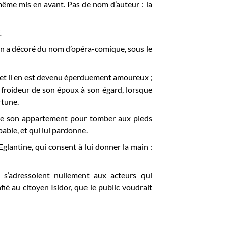
 même mis en avant. Pas de nom d’auteur : la
.
u’on a décoré du nom d’opéra-comique, sous le
, et il en est devenu éperduement amoureux ;
la froideur de son époux à son égard, lorsque
rtune.
de son appartement pour tomber aux pieds
pable, et qui lui pardonne.
glantine, qui consent à lui donner la main :
e s’adressoient nullement aux acteurs qui
fié au citoyen Isidor, que le public voudrait