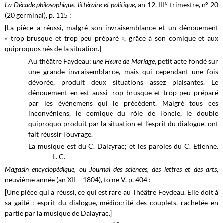
e
La Décade philosophique, littéraire et politique
, an 12, III
trimestre, n° 20
(20 germinal), p. 115 :
[La pièce a réussi, malgré son invraisemblance et un dénouement
« trop brusque et trop peu préparé », grâce à son comique et aux
quiproquos nés de la situation.]
Au théâtre Faydeau;
une Heure de Mariage
, petit acte fondé sur
une grande invraisemblance, mais qui cependant une fois
dévorée, produit deux situations assez plaisantes. Le
dénouement en est aussi trop brusque et trop peu préparé
par les évènemens qui le précèdent. Malgré tous ces
inconvéniens, le comique du rôle de l’oncle, le double
quiproquo produit par la situation et l’esprit du dialogue, ont
fait réussir l’ouvrage.
La musique est du C. Dalayrac; et les paroles du C. Etienne.
L. C.
Magasin encyclopédique, ou Journal des sciences, des lettres et des arts
,
neuvième année (an XII – 1804), tome V, p. 404 :
[Une pièce qui a réussi, ce qui est rare au Théâtre Feydeau. Elle doit à
sa gaité : esprit du dialogue, médiocrité des couplets, rachetée en
partie par la musique de Dalayrac.]