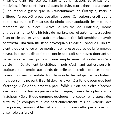
« v
ariété dans les scenes, rapidité dans l’action, surprises bien
motivées, élégance et légèreté dans le style, esprit dans le dialogue »
(il ne manque guère que la vraisemblance de l’intrigue, mais le
critique n’a peut-être pas osé aller jusque là). Toujours est-il que le
public n’a eu que l’embarras du choix pour applaudir les meilleurs
moments de la pièce. Arrive le résumé de l’intrigue, moins
enthousiasmante. Une histoire de mariage secret qu’on tente à cacher
à un oncle qui exige un autre mariage, qu’on fait semblant d’avoir
contracté. Une telle situation provoque bien des quiproquos : un ami
vient troubler le jeu en se montrant empressé auprès de la femme du
neveu, la croyant disponible ; l’oncle aperçoit son neveu donnant un
baiser à sa femme, qu’il croit une simple amie : il souhaite qu’elle
quitte immédiatement le château ; puis c’est l’ami qui est surpris,
toujours par l’oncle, aux pieds de celle qu’il croit l’épouse de son
neveu : nouveau scandale. Tout le monde devrait quitter le château,
mais personne ne part, il suffit de dire la vérité à l’oncle pour que tout
s’arrange. « Ce dénouement a paru foible » : on peut être d’accord
avec le critique. Reste à parler de la musique, jugée « de la plus grande
fraîcheur » (le critique énumère quelques morceaux remarqués), des
auteurs (le compositeur est particulièrement mis en valeur), des
interprètes, remarquables, et « qui ont joué cette piece avec un
ensemble parfait ».]