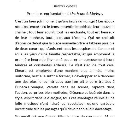
Théâtre Feydeau.
Premiere représentation d’
Une heure de Mariage
.
C’est un bien joli moment qu’
une heure de mariage
! Les époux
n’ont pas encore eu le tems de sentir le poids de leur nouvelle
chaîne ; tout leur sourit, tout les enchante, tout est heureux
de leur bonheur, tout jusqu’aux témoins. Qui ne croiroit
d’après ce début que la pièce nouvelle offre le tableau paisible
de deux cœurs qui s’unissent sous les auspices de l’amour et
sous les yeux d’une famille respectable, et qui emploient la
première heure de l’hymen à soupirer amoureusement leurs
tendres et constantes ardeurs. Ce n’est rien de tout cela.
L’heure est employée d’une maniere plus animée, moins
uniforme, bref elle suffit à former, à développer et à dénouer
une des plus jolies intrigues que l’on ait encore traitées à
l’Opéra-Comique. Variété dans les scenes, rapidité dans
l’action, surprises bien motivées, élégance et légèreté dans le
style, esprit dans le dialogue, tous ces avantages réunis à une
jolie musique n’ont laissé au spectateur qu’une agréable
incertitude sur les passages qu’il devoit applaudir davantage.
Germeuil est marié avec Elise à l’insu de son oncle, M. de