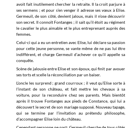
avoit fait inutilement chercher la retraite. Il la croit parjure à
ses sermens ; et pour s’en venger il adresse ses vœux à Elise.
Germeuil, de son côté, devient jaloux, mais il n’ose découvrir
son secret. Il connoît Fontanges ; il sait qu’il étoit au régiment
le cavalier le plus aimable et le plus entreprenant auprès des
femmes.
Celui-ci qui a eu un entretien avec Elise, lui déclare sa passion
pour cette jeune personne, se vante même de ne pas lui être
indifférent, et charge Germeuil d’achever ce qu'il appelle sa
conquête.
Scène de jalousie entre Elise et son époux, qui finit par avouer
ses torts et scelle la réconciliation par un baiser.
L’oncle les surprend ; grand courroux ; il veut qu’Elise sorte à
l’instant de son château, et fait mettre les chevaux à sa
voiture, pour la reconduire chez ses parents. Mais bientôt
après il trouve Fontanges aux pieds de Constance, qui lui a
découvert le secret de son mariage supposé. Nouveau tapage,
qui se termine par l’invitation au prétendu philosophe,
d’accompagner Elise loin du château.
Cependant personne ne part; Germeuil cherche de tous côtés