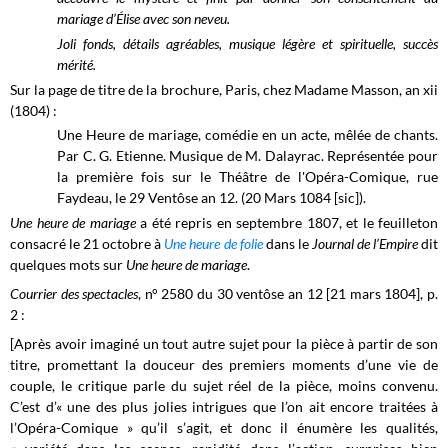
mariage d’Élise avec son neveu.
Joli fonds, détails agréables, musique légère et spirituelle, succès
mérité.
Sur la page de titre de la brochure, Paris, chez Madame Masson, an xii
(1804) :
Une Heure de mariage, comédie en un acte, mêlée de chants.
Par C. G. Etienne. Musique de M. Dalayrac. Représentée pour
la première fois sur le Théâtre de l'Opéra-Comique, rue
Faydeau, le 29 Ventôse an 12. (20 Mars 1084 [sic]).
Une heure de mariage
a été repris en septembre 1807, et le feuilleton
consacré le 21 octobre à
Une heure de folie
dans le
Journal de l’Empire
dit
quelques mots sur
Une heure de mariage
.
Courrier des spectacles
, n° 2580 du 30 ventôse an 12 [21 mars 1804], p.
2 :
[Après avoir imaginé un tout autre sujet pour la pièce à partir de son
titre, promettant la douceur des premiers moments d’une vie de
couple, le critique parle du sujet réel de la pièce, moins convenu.
C’est d’« une des
plus jolies intrigues que l’on ait encore traitées à
l’Opéra-Comique » qu’il s’agit, et donc il énumère les qualités,