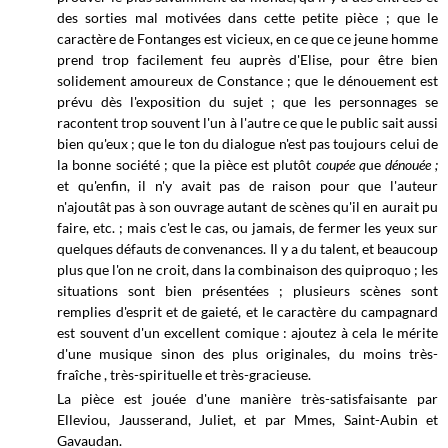
des sorties mal motivées dans cette petite pièce ; que le
caractère de Fontanges est vicieux,
en ce que ce jeune homme
prend trop facilement feu auprès d'Elise, pour être bien
solidement amoureux de Constance ; que le dénouement est
prévu dès l'exposition du sujet ; que les personnages se
racontent trop souvent l'un à l'autre ce que le public sait aussi
bien qu'eux ; que le ton du dialogue n'est pas toujours celui de
la bonne société ; que la pièce est plutôt
coupée q
ue
dénouée ;
et qu'enfin, il n'y avait pas de raison pour que l'auteur
n'ajoutât pas à son ouvrage autant de scènes qu'il en aurait pu
faire, etc. ; mais c'est le cas, ou jamais, de fermer les yeux sur
quelques défauts de convenances. Il y a du talent, et beaucoup
plus que l'on ne croit, dans la combinaison des quiproquo ; les
situations sont bien présentées ; plusieurs scènes sont
remplies d'esprit et de gaieté, et le caractère du campagnard
est souvent d'un excellent comique : ajoutez à cela le mérite
d'une musique sinon des plus originales, du moins très-
fraîche , très-spirituelle et très-gracieuse.
La pièce est jouée d'une manière très-satisfaisante par
Elleviou, Jausserand, Juliet, et par Mmes, Saint-Aubin et
Gavaudan.