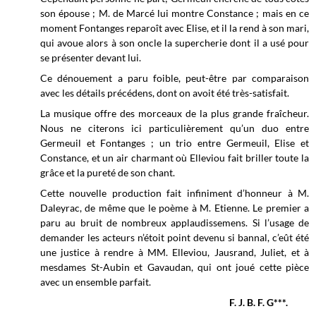
son épouse ; M. de Marcé lui montre Constance ; mais en ce
moment Fontanges reparoît avec Elise, et il la rend à son mari,
qui avoue alors à son oncle la supercherie dont il a usé pour
se présenter devant lui.
Ce dénouement a paru foible, peut-être par comparaison
avec les détails précédens, dont on avoit été très-satisfait.
La musique offre des morceaux de la plus grande fraîcheur.
Nous ne citerons ici particulièrement qu’un duo entre
Germeuil et Fontanges ; un trio entre Germeuil, Elise et
Constance, et un air charmant où Elleviou fait briller toute la
grâce et la pureté de son chant.
Cette nouvelle production fait infiniment d’honneur à M.
Daleyrac, de même que le poème à M. Etienne. Le premier a
paru au bruit de nombreux applaudissemens. Si l’usage de
demander les acteurs n’étoit point devenu si bannal, c’eût été
une justice à rendre à MM. Elleviou, Jausrand, Juliet, et à
mesdames St-Aubin et Gavaudan, qui ont joué cette pièce
avec un ensemble parfait.
F. J. B. F. G***.