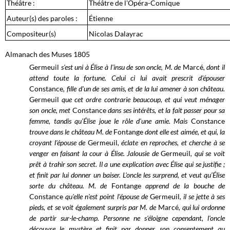
Théâtre :
Théâtre de l’Opéra-Comique
Auteur(s) des paroles :
Étienne
Compositeur(s)
Nicolas Dalayrac
Almanach des Muses 1805
Germeuil
s'est uni à Élise à l'insu de son oncle, M. de
Marcé
, dont il
attend toute la fortune. Celui ci lui avait prescrit d'épouser
Constance
, fille d'un de ses amis, et de la lui amener à son château.
Germeuil
que cet ordre contrarie beaucoup, et qui veut ménager
son oncle, met
Constance
dans ses intérêts, et la fait passer pour sa
femme, tandis qu’Élise joue le rôle d'une amie. Mais
Constance
trouve dans le château M. de
Fontange
dont elle est aimée, et qui, la
croyant l'épouse de
Germeuil
, éclate en reproches, et cherche à se
venger en faisant la cour à Élise. Jalousie de
Germeuil
, qui se voit
prêt à trahir son secret. Il a une explication avec Élise qui se justifie ;
et finit par lui donner un baiser. L'oncle les surprend, et veut qu’Élise
sorte du château. M. de
Fontange
apprend de la bouche de
Constance
qu'elle n'est point l'épouse de
Germeuil
, il se jette à ses
pieds, et se voit également surpris par M. de
Marcé
, qui lui ordonne
de partir sur-le-champ. Personne ne s'éloigne cependant, l'oncle
découvre le mystère et finit par donner son consentement au