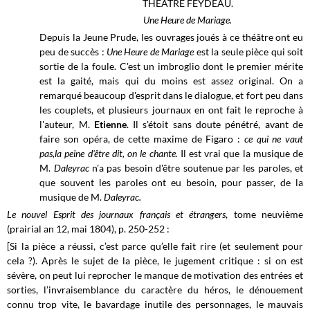
THÉÂTRE FEYDEAU.
Une Heure de Mariage.
Depuis la Jeune Prude, les ouvrages joués à ce théâtre ont eu
peu de succès :
Une Heure de Mariage
est la seule pièce qui soit
sortie de la foule. C'est un imbroglio dont le premier mérite
est la gaité, mais qui du moins est assez original. On a
remarqué beaucoup d'esprit dans le dialogue, et fort peu dans
les couplets, et plusieurs journaux en ont fait le reproche à
l'auteur, M.
Etienne
. Il s'étoit sans doute pénétré, avant de
faire son opéra, de cette maxime de Figaro :
ce qui ne vaut
pas,la peine d'être dit, on le chante.
Il est vrai que la musique de
M.
Daleyrac
n'a pas besoin d'être soutenue par les paroles, et
que souvent les paroles ont eu besoin, pour passer, de la
musique de M.
Daleyrac.
Le nouvel Esprit des journaux français et étrangers
, tome neuvième
(prairial an 12, mai 1804), p. 250-252 :
[Si la pièce a réussi, c’est parce qu’elle fait rire (et seulement pour
cela ?). Après le sujet de la pièce, le jugement critique : si on est
sévère, on peut lui reprocher le manque de motivation des entrées et
sorties, l’invraisemblance du caractère du héros, le dénouement
connu trop vite, le bavardage inutile des personnages, le mauvais