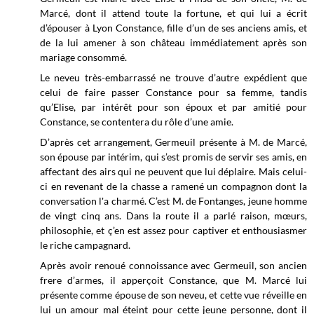
Marcé, dont il attend toute la fortune, et qui lui a écrit
d’épouser à Lyon Constance, fille d’un de ses anciens amis, et
de la lui amener à son château immédiatement après son
mariage consommé.
Le neveu très-embarrassé ne trouve d’autre expédient que
celui de faire passer Constance pour sa femme, tandis
qu’Elise, par intérêt pour son époux et par amitié pour
Constance, se contentera du rôle d’une amie.
D’après cet arrangement, Germeuil présente à M. de Marcé,
son épouse par intérim, qui s’est promis de servir ses amis, en
affectant des airs qui ne peuvent que lui déplaire. Mais celui-
ci en revenant de la chasse a ramené un compagnon dont la
conversation l'a charmé. C’est M. de Fontanges, jeune homme
de vingt cinq ans. Dans la route il a parlé raison, mœurs,
philosophie, et ç’en est assez pour captiver et enthousiasmer
le riche campagnard.
Après avoir renoué connoissance avec Germeuil, son ancien
frere d’armes, il apperçoit Constance, que M. Marcé lui
présente comme épouse de son neveu, et cette vue réveille en
lui un amour mal éteint pour cette jeune personne, dont il