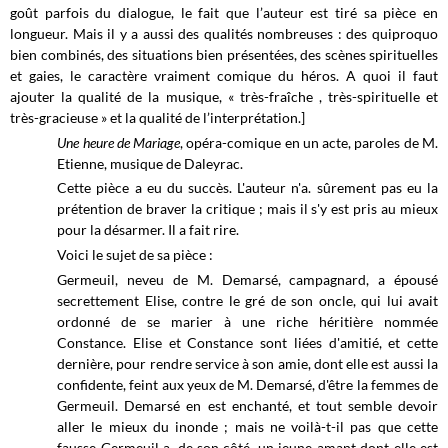
goût parfois du dialogue, le fait que l’auteur est tiré sa pièce en
longueur. Mais il y a aussi des qualités nombreuses : des quiproquo
bien combinés, des situations bien présentées, des scènes spirituelles
et gaies, le caractère vraiment comique du héros. A quoi il faut
ajouter la qualité de la musique, «
très-fraîche , très-spirituelle et
très-gracieuse » et la qualité de l’interprétation.]
Une heure de Mariage
, opéra-comique en un acte, paroles de M.
Etienne, musique de Daleyrac.
Cette pièce a eu du succès. L'auteur n'a. sûrement pas eu la
prétention de braver la critique ; mais il s'y est pris au mieux
pour la désarmer. Il a fait rire.
Voici le sujet de sa pièce :
Germeuil, neveu de M. Demarsé, campagnard, a épousé
secrettement Elise, contre le gré de son oncle, qui lui avait
ordonné de se marier à une riche héritière nommée
Constance. Elise et Constance sont liées d'amitié, et cette
dernière, pour rendre service à son amie, dont elle est aussi la
confidente, feint aux yeux de M. Demarsé, d'être la femmes de
Germeuil. Demarsé en est enchanté, et tout semble devoir
aller le mieux du inonde ; mais ne voilà-t-il pas que cette
fausse Germeuil a, de son côté, un jeune amant dont elle est