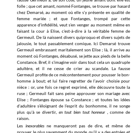
folle ; que cet amant, nommé Fontanges, se trouve par hasard
chez Demarsé, au moment où elle s'y présente en qualité de
femme mariée ; et que Fontanges, trompé par cette
apparence d'infidélité, veut s'en venger au moment même en
faisant la cour à Elise, c'est-à-dire à la véritable femme de
Germeuil. De là naissent divers quiproquo et divers sujets de
jalousie, le tout passablement comique. Ici Demarsé trouve
Germeuil embrassant maritalement son
Elise ; là, il arrive au
moment où Fontanges, désabusé, se jette aux pieds de la belle
Constance. Bref, il s'imagine voir dans tout cela un quadruple
adultère, et il ne cesse de crier au scandale. La fausse
Germeuil profite de ce mécontentement pour pousser le bon-
homme à bout; et lui faire regretter de l’avoir choisie pour
nièce : or, une fois ce regret exprimé, elle d
écouvre toute la
ruse ; Germeuil fait sans peine approuver son mariage avec
Elise ; Fontanges épouse sa Constance ; et toutes les idées
d'adultère s'éloignant de l'esprit du bonhomme, il ne songe
plus qu'à se divertir,
en tout bien tout honneur
, comme de
raison.
Les
inexorables
ne manqueront pas de dire, et même de
prouver le plus savamment du monde, qu'il y a des entrées et