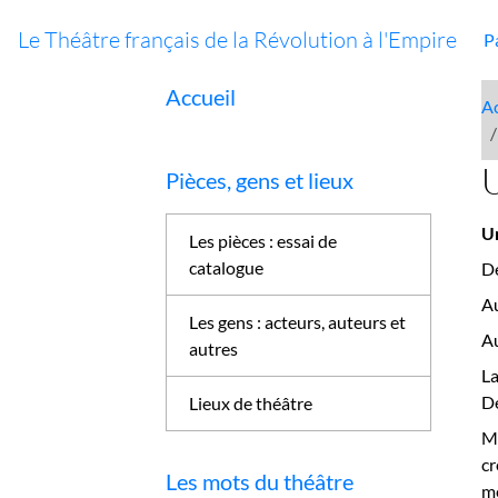
Le Théâtre français de la Révolution à l'Empire
P
Accueil
Ac
U
Pièces, gens et lieux
U
Les pièces : essai de
catalogue
De
A
Les gens : acteurs, auteurs et
Au
autres
La
De
Lieux de théâtre
Ma
cr
Les mots du théâtre
m