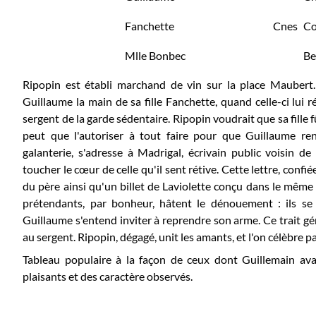
Fanchette
Cnes
Co
Mlle Bonbec
Be
Ripopin est établi marchand de vin sur la place Maubert. 
Guillaume la main de sa fille Fanchette, quand celle-ci lui 
sergent de la garde sédentaire. Ripopin voudrait que sa fille f
peut que l'autoriser à tout faire pour que Guillaume ren
galanterie, s'adresse à Madrigal, écrivain public voisin d
toucher le cœur de celle qu'il sent rétive. Cette lettre, conf
du père ainsi qu'un billet de Laviolette conçu dans le même es
prétendants, par bonheur, hâtent le dénouement : ils se 
Guillaume s'entend inviter à reprendre son arme. Ce trait géné
au sergent. Ripopin, dégagé, unit les amants, et l'on célèbre 
Tableau populaire à la façon de ceux dont Guillemain avait
plaisants et des caractère observés.