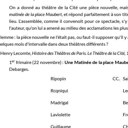
On a donné au théâtre de la Cité une pièce nouvelle, mais 
matinée de la place Maubert
, et répond parfaitement à son titre
lieu. L'assemblée, comme il convenoit pour ce spectacle, s'
l'auteur, qu'on lui a amené au milieu des acclamations les plu
lemme : la pièce nouvelle ne l'était pas, ou faut-il supposer qu'il 
elques mois d'intervalle dans deux théâtres différents ?
.-Henry Lecomte,
Histoire des Théâtres de Paris. Le Théâtre de la Cit
er
1
frimaire (22 novembre) :
Une Matinée de la place Maub
Debarges.
Ripopin
CC.
Sa
Rcqniqui
Le
Madrigal
Be
Laviolette
Fr
Guillaume
Ch