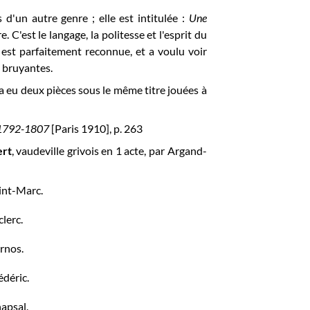
d'un autre genre ; elle est intitulée :
Une
. C'est le langage, la politesse et l'esprit du
y est parfaitement reconnue, et a voulu voir
s bruyantes.
y a eu deux pièces sous le même titre jouées à
é, 1792-1807
[Paris 1910], p. 263
ert
, vaudeville grivois en 1 acte, par Argand-
int-Marc.
clerc.
rnos.
édéric.
apsal.