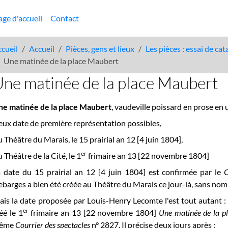
age d'accueil
Contact
cueil
Accueil
Pièces, gens et lieux
Les pièces : essai de ca
Une matinée de la place Maubert
ne matinée de la place Maubert
ne matinée de la place Maubert
, vaudeville poissard en prose en 
ux date de première représentation possibles,
u
Théâtre du Marais, le 15 prairial an 12 [4 juin 1804],
er
 Théâtre de la Cité, le 1
frimaire an 13 [22 novembre 1804]
 date du 15 prairial an 12 [4 juin 1804] est confirmée par le
C
barges a bien été créée au Théâtre du Marais ce jour-là, sans nom d'a
is la date proposée par Louis-Henry Lecomte l'est tout autant : ce
er
éé le 1
frimaire an 13 [22 novembre 1804]
Une matinée de la p
ême
Courrier des spectacles
n° 2827. Il précise deux jours après :