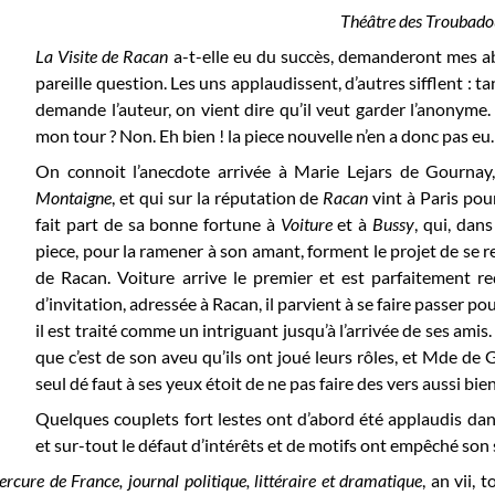
Théâtre des Troubado
La Visite de Racan
a-t-elle eu du succès, demanderont mes abo
pareille question. Les uns applaudissent, d’autres sifflent : 
demande l’auteur, on vient dire qu’il veut garder l’anonyme.
mon tour ? Non. Eh bien ! la piece nouvelle n’en a donc pas eu.
On connoit l’anecdote arrivée à Marie Lejars de Gournay, 
Montaigne
, et qui sur la réputation de
Racan
vint à Paris pour 
fait part de sa bonne fortune à
Voiture
et à
Bussy
, qui, dans
piece, pour la ramener à son amant, forment le projet de se re
de Racan. Voiture arrive le premier et est parfaitement re
d’invitation, adressée à Racan, il parvient à se faire passer po
il est traité comme un intriguant jusqu’à l’arrivée de ses ami
que c’est de son aveu qu’ils ont joué leurs rôles, et Mde d
seul dé faut à ses yeux étoit de ne pas faire des vers aussi bi
Quelques couplets fort lestes ont d’abord été applaudis dan
et sur-tout le défaut d’intérêts et de motifs ont empêché son 
rcure de France, journal politique, littéraire et dramatique
, an vii,