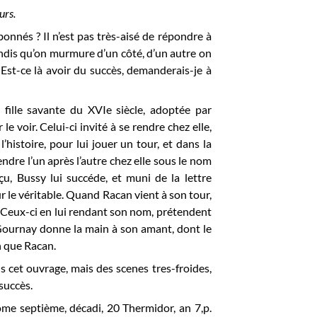
urs.
nnés ? Il n’est pas très-aisé de répondre à
tandis qu’on murmure d’un côté, d’un autre on
 Est-ce là avoir du succès, demanderais-je à
fille savante du XVIe siècle, adoptée par
le voir. Celui-ci invité à se rendre chez elle,
 l’histoire, pour lui jouer un tour, et dans la
ndre l’un après l’autre chez elle sous le nom
çu, Bussy lui succéde, et muni de la lettre
ur le véritable. Quand Racan vient à son tour,
s. Ceux-ci en lui rendant son nom, prétendent
e Gournay donne la main à son amant, dont le
en que Racan.
s cet ouvrage, mais des scenes tres-froides,
succès.
 tome septième, décadi, 20 Thermidor, an 7,p.