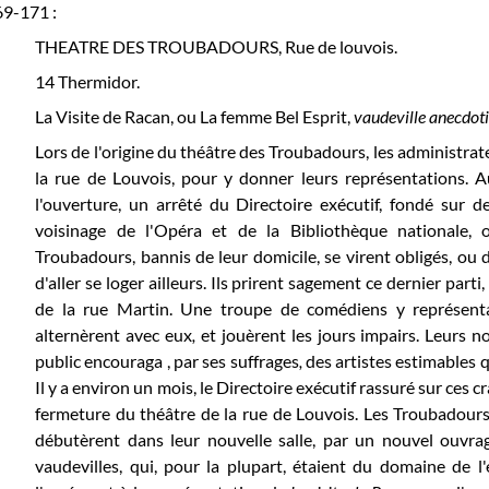
69-171 :
THEATRE DES TROUBADOURS, Rue de louvois.
14 Thermidor.
La Visite de Racan, ou La femme Bel Esprit,
vaudeville anecdot
Lors
de l'origine du théâtre des Troubadours, les administrateu
la rue de Louvois, pour y donner leurs représentations. A
l'ouverture, un arrêté du Directoire exécutif, fondé sur d
voisinage de l'Opéra et de la Bibliothèque nationale, 
Troubadours, bannis de leur domicile, se virent obligés, ou d
d'aller se loger ailleurs. Ils prirent sagement ce dernier parti
de la rue Martin. Une troupe de comédiens y représentai
alternèrent avec eux
,
et jouèrent les jours impairs. Leurs n
public encouraga , par ses suffrages
,
des artistes estimables qu
Il y a environ un mois, le Directoire exécutif rassuré sur ces c
fermeture du théâtre de la rue de Louvois. Les Troubadours 
débutèrent dans leur nouvelle salle, par un nouvel ouvrag
vaudevilles, qui, pour la plupart, étaient du domaine de l