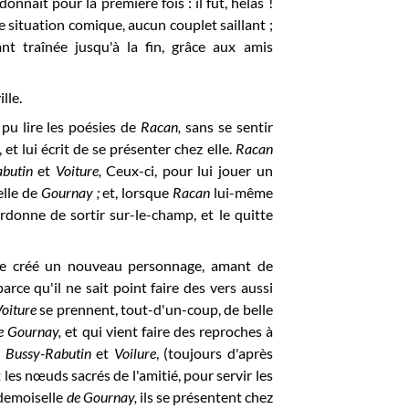
 donnait pour la première fois : il fut, hélas !
 situation comique, aucun couplet saillant ;
ant traînée jusqu'à la fin, grâce aux amis
lle.
a pu lire les poésies de
Racan,
sans se sentir
 et lui écrit de se présenter chez elle.
Racan
abutin
et
Voiture,
Ceux-ci, pour lui jouer un
elle de
Gournay ;
et, lorsque
Racan
lui-même
 ordonne de sortir sur-le-champ, et le quitte
suite créé un nouveau personnage, amant de
arce qu'il ne sait point faire des vers aussi
Voiture
se prennent, tout-d'un-coup, de belle
e Gournay,
et qui vient faire des reproches à
.
Bussy-Rabutin
et
Voilure
, (toujours d'après
 les nœuds sacrés de l'amitié, pour servir les
ademoiselle
de Gournay,
ils se présentent chez