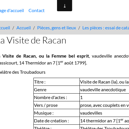
age d'accueil
Contact
cueil
Accueil
Pièces, gens et lieux
Les pièces : essai de ca
a Visite de Racan
a Visite de Racan, ou la Femme bel esprit
, vaudeville anecd
er
ssicourt, 14 Thermidor an 7 [1
août 1799].
héâtre des Troubadours
Titre :
Visite de Racan (la), ou 
Genre
vaudeville anecdotique
Nombre d'actes :
1
Vers / prose
prose, avec couplets en v
Musique :
vaudevilles
er
Date de création :
14 thermidor an 7 [1
ao
Théâtre :
Théâtre des Troubadour