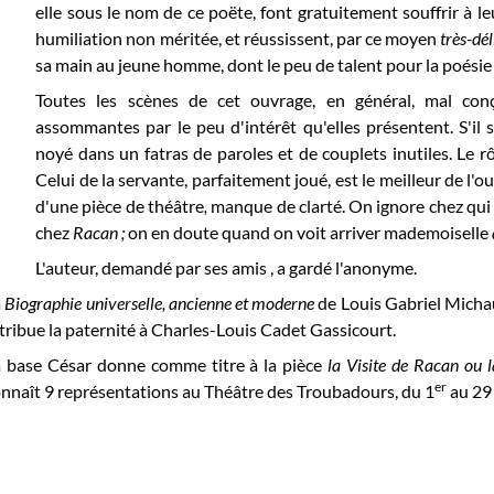
elle sous le nom de ce poëte, font gratuitement souffrir à 
humiliation non méritée, et réussissent, par ce moyen
très-dél
sa main au jeune homme, dont le peu de talent pour la poésie 
Toutes les scènes de cet ouvrage, en général, mal con
assommantes par le peu d'intérêt qu'elles présentent. S'il se
noyé dans un fatras de paroles et de couplets inutiles. Le rô
Celui de la servante, parfaitement joué, est le meilleur de l'ou
d'une pièce de théâtre
,
manque de clarté. On ignore chez qui 
chez
Racan ;
on en doute quand on voit arriver mademoiselle
L'auteur, demandé par ses amis , a gardé l'anonyme.
a
Biographie universelle, ancienne et moderne
de Louis Gabriel Micha
tribue la paternité à Charles-Louis Cadet Gassicourt.
a base César donne comme titre à la pièce
la Visite de Racan ou
er
nnaît 9 représentations au Théâtre des Troubadours, du 1
au 29