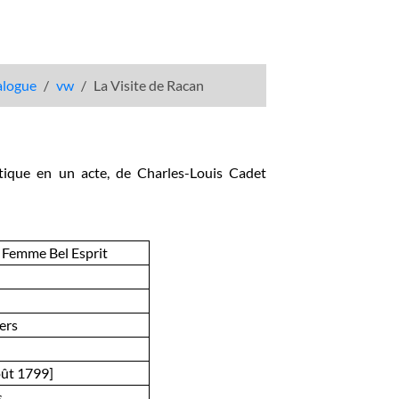
talogue
vw
La Visite de Racan
otique en un acte, de Charles-Louis Cadet
la Femme Bel Esprit
ers
ût 1799]
s