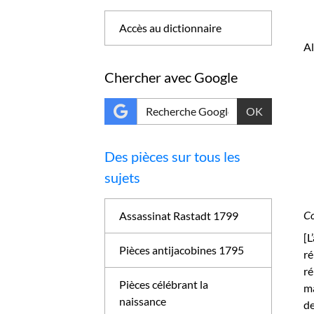
Accès au dictionnaire
A
Chercher avec Google
OK
Des pièces sur tous les
sujets
Co
Assassinat Rastadt 1799
[L
Pièces antijacobines 1795
ré
r
Pièces célébrant la
ma
naissance
de