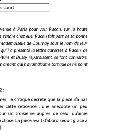
sicourt
t venue à Paris pour voir Racan, sur la haute
e se rendre chez elle. Racan fait part de sa bonne
ez mademoiselle de Gournay sous le nom de leur
qu'il a présenté la lettre adressée à Racan, de
iture et Bussy reparaissent, se font connaître,
mant, qui n'avait d'autre tort que de ne point
2 :
mmer le critique décrète que la pièce n’a pas
uer cette réticence : une anecdote un peu
pour un troisième auprès de celui qu’aime
hose. La pièce avait d’abord séduit grâce à
]