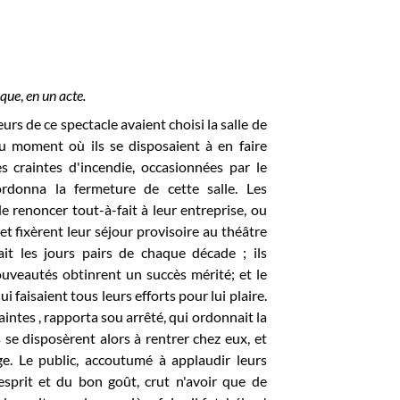
ique
,
en un acte.
rs de ce spectacle avaient choisi la salle de
u moment où ils se disposaient à en faire
es craintes d'incendie, occasionnées par le
ordonna la fermeture de cette salle. Les
e renoncer tout-à-fait à leur entreprise, ou
, et fixèrent leur séjour provisoire au théâtre
t les jours pairs de chaque décade ; ils
ouveautés obtinrent un succès mérité; et le
i faisaient tous leurs efforts pour lui plaire.
raintes , rapporta sou arrêté, qui ordonn
ait la
se disposèrent alors à rentrer chez eux, et
e. Le public, accoutumé à applaudir leurs
'esprit et du bon goût, crut n'avoir que de