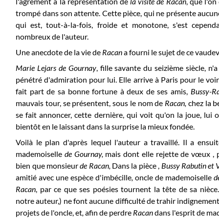
l'agrément à la représentation de
la visite de Racan
, que l'on
trompé dans son attente. Cette pièce, qui ne présente aucune
qui est, tout-à-la-fois, froide et monotone, s'est cepend
nombreux de l'auteur.
Une anecdote de la vie de
Racan
a fourni le sujet de ce vaudevi
Marie Lejars de Gournay
, fille savante du seizième siècle, n'
pénétré d'admiration pour lui. Elle arrive à Paris pour le voir,
fait part de sa bonne fortune à deux de ses amis,
B
ussy-R
mauvais tour, se présentent, sous le nom de
Racan,
chez la b
se fait annoncer, cette dernière, qui voit qu'on la joue, lui
bientôt en le laissant dans la surprise la mieux fondée.
Voilà le plan d'après lequel l'auteur a travaillé. Il a en
mademoiselle
de Gournay,
mais dont elle rejette de vœux , p
bien que monsieur
de Racan,
Dans la pièce ,
Bussy Rabutin et 
amitié avec une espèce d'imbécille
,
oncle de mademoiselle
d
R
acan
, par ce que ses poésies tournent la tête de sa nièce
notre auteur,) ne font aucune difficulté de trahir indignement
projets de l'oncle, et
,
afin de perdre
Racan
dans l'esprit de m