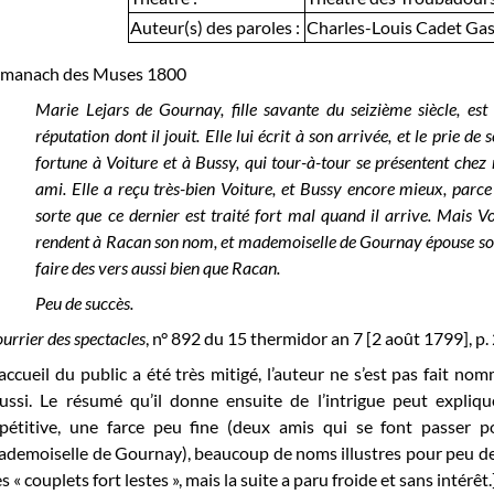
Auteur(s) des paroles :
Charles-Louis Cadet Gas
lmanach des Muses 1800
Marie Lejars de Gournay, fille savante du seizième siècle, es
réputation dont il jouit. Elle lui écrit à son arrivée, et le prie d
fortune à Voiture et à Bussy, qui tour-à-tour se présentent ch
ami. Elle a reçu très-bien Voiture, et Bussy encore mieux, parce 
sorte que ce dernier est traité fort mal quand il arrive. Mais Vo
rendent à Racan son nom, et mademoiselle de Gournay épouse son a
faire des vers aussi bien que Racan.
Peu de succès.
urrier des spectacles
, n° 892 du 15 thermidor an 7 [2 août 1799], p. 
’accueil du public a été très mitigé, l’auteur ne s’est pas fait no
ussi. Le résumé qu’il donne ensuite de l’intrigue peut expliq
épétitive, une farce peu fine (deux amis qui se font passer 
demoiselle de Gournay), beaucoup de noms illustres pour peu de c
s « couplets fort lestes », mais la suite a paru froide et sans intérêt.