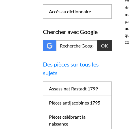
co
de
Accès au dictionnaire
ma
pa
ac
Chercher avec Google
qu
co
OK
Des pièces sur tous les
sujets
Assassinat Rastadt 1799
Pièces antijacobines 1795
Pièces célébrant la
naissance