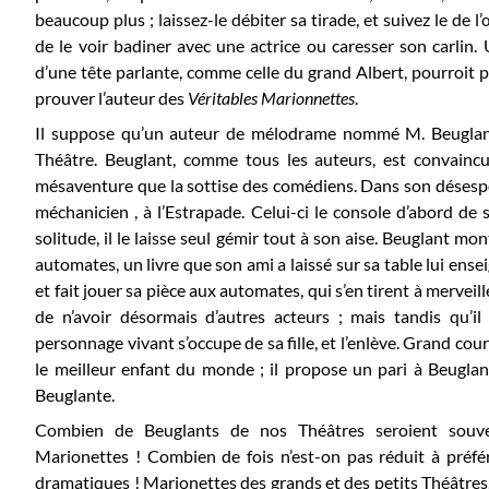
beaucoup plus ; laissez-le débiter sa tirade, et suivez le de l
de le voir badiner avec une actrice ou caresser son carli
d’une tête parlante, comme celle du grand Albert, pourroit pe
prouver l’auteur des
Véritables Marionnettes
.
Il suppose qu’un auteur de mélodrame nommé M. Beuglant, a
Théâtre. Beuglant, comme tous les auteurs, est convaincu
mésaventure que la sottise des comédiens. Dans son désespoir, 
méchanicien , à l’Estrapade. Celui-ci le console d’abord d
solitude, il le laisse seul gémir tout à son aise. Beuglant mont
automates, un livre que son ami a laissé sur sa table lui enseign
et fait jouer sa pièce aux automates, qui s’en tirent à mervei
de n’avoir désormais d’autres acteurs ; mais tandis qu’i
personnage vivant s’occupe de sa fille, et l’enlève. Grand cou
le meilleur enfant du monde ; il propose un pari à Beugland
Beuglante.
Combien de Beuglants de nos Théâtres seroient souv
Marionettes ! Combien de fois n’est-on pas réduit à préfér
dramatiques ! Marionettes des grands et des petits Théâtres,