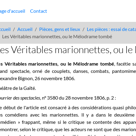
age d'accueil
Contact
cueil
Accueil
Pièces, gens et lieux
Les pièces : essai de ca
Les Véritables marionnettes, ou le Mélodrame tombé
es Véritables marionnettes, ou 
es Véritables marionnettes, ou le Mélodrame tombé
, facétie 
rand spectacle, orné de couplets, danses, combats, pantomime
lexandre Bignon, 26 novembre 1806.
éâtre de la Gaîté.
urrier des spectacles
, n° 3580 du 28 novembre 1806, p. 2 :
e début de l'article est consacré à des considérations quasi phil
es comédiens avec les marionnettes. Il y a dans le deuxième
médien » frappant, même si le critique se contente des appare
montrer, selon le critique, que les acteurs ne sont que des marion