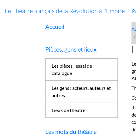
Le Théâtre français de la Révolution à l'Empire
P
Accueil
Ac
L
Pièces, gens et lieux
L
Les pièces : essai de
g
catalogue
A
Les gens : acteurs, auteurs et
Th
autres
Co
[L
Lieux de théâtre
d
co
dé
Les mots du théâtre