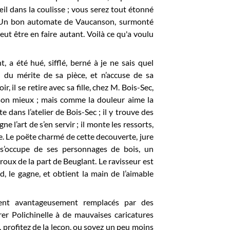
’œil dans la coulisse ; vous serez tout étonné
n. Un bon automate de Vaucanson, surmonté
ut être en faire autant. Voilà ce qu'a voulu
 été hué, sifflé, berné à je ne sais quel
 du mérite de sa pièce, et n’accuse de sa
il se retire avec sa fille, chez M. Bois-Sec,
e son mieux ; mais comme la douleur aime la
e dans l’atelier de Bois-Sec ; il y trouve des
e l’art de s’en servir ; il monte les ressorts,
lle. Le poëte charmé de cette decouverte, jure
l s’occupe de ses personnages de bois, un
rroux de la part de Beuglant. Le ravisseur est
, le gagne, et obtient la main de l’aimable
ent avantageusement remplacés par des
er Polichinelle à de mauvaises caricatures
 profitez de la leçon, ou soyez un peu moins