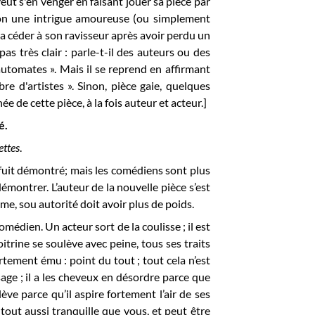
veut s'en venger en faisant jouer sa pièce par
tion une intrigue amoureuse (ou simplement
de la céder à son ravisseur après avoir perdu un
 pas très clair : parle-t-il des auteurs ou des
s automates ». Mais il se reprend en affirmant
re d'artistes ». Sinon, pièce gaie, quelques
e de cette pièce, à la fois auteur et acteur.]
é.
ettes
.
fuit démontré; mais les comédiens sont plus
montrer. L’auteur de la nouvelle pièce s’est
e, sou autorité doit avoir plus de poids.
médien. Un acteur sort de la coulisse ; il est
itrine se soulève avec peine, tous ses traits
rtement ému : point du tout ; tout cela n’est
isage ; il a les cheveux en désordre parce que
lève parce qu’il aspire fortement l’air de ses
t tout aussi tranquille que vous, et peut être