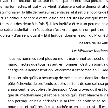
nvaincre le lecteur : un auteur humilié par l'échec de sa pièce qui 
s marionnettes, et qui y parvient. S'ajoute à cette démonstra
trimoniale) : la fille de l'auteur est enlevée, et il est bien obligé 
ri. Le critique adhère à cette vision des artistes (le critique n'est
teurs, ou des deux à la fois ?). Il les invité à être « un peu moin
e cette assimilation réductrice n'est vraie que d'« un petit nomb
uplets « d'un sel piquant ». Et il finit par donner le nom du Prométhé
Théâtre de la Gaît
Les Véritables Marionn
Tous les hommes sont plus ou moins marionnettes ; c’est un 
marionnettes que tous les autres hommes ; c’est un point à dé
chargé de la démonstration ; et comme il est comédien lui-mêm
Il est certain qu’il y a beaucoup de méchanisme dans l’art du co
pâle, échevelé, de profonds soupirs sortent de son sein, sa po
annoncent le trouble et le désespoir. Vous croyez qu’il est fo
que du méchanisme ; il est pâle parce qu’il s’est blanchi le v
son perruquier les a hérissés sur sa tête ; sa poitrine se sou
poumons, et qu’il ressère sa trachée arterre ; du reste, il es