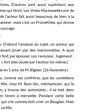
istes. D’autres sont aussi supérieurs aux
te qui l’écrit. Les
Vraies Marionnettes
ont de
 de l'acteur fait aussi beaucoup de bien à la
e animé ; mais c'est un Prométhée, qui donne
et ouvrage.
:
. D'abord l'analyse du sujet, un auteur qui
faisant jouer par des marionnettes. A quoi
ui finit par épouser son ravisseur. Jugement :
 », fort bien jouée par l'auteur lui-même.]
tie en 1 acte, de M.
Bignon.
(26
Novembre.
)
ncu, comme ses confrères, que les comédiens
 fille, chez M. Bois-Sec, méchanicien, qui le
ec, y trouve des automates ; il se met dans
'en tirent à merveille. Pendant cette belle
r, qui crie comme doit crier un Beuglan. Mais
sa fille.