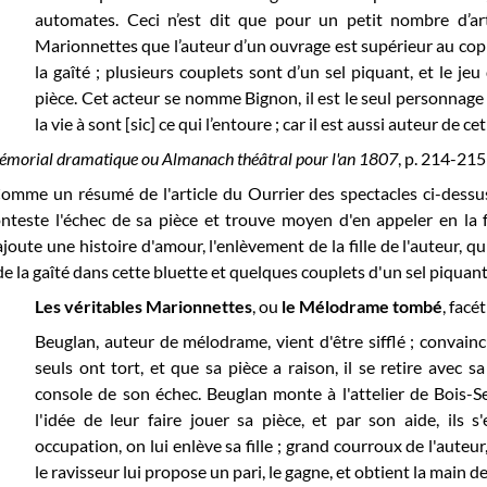
automates. Ceci n’est dit que pour un petit nombre d’art
Marionnettes que l’auteur d’un ouvrage est supérieur au copis
la gaîté ; plusieurs couplets sont d’un sel piquant, et le jeu
pièce. Cet acteur se nomme Bignon, il est le seul personnag
la vie à sont [sic] ce qui l’entoure ; car il est aussi auteur de c
morial dramatique ou Almanach théâtral pour l'an 1807
, p. 214-215 
omme un résumé de l'article du Ourrier des spectacles ci-dessus
nteste l'échec de sa pièce et trouve moyen d'en appeler en la 
ajoute une histoire d'amour, l'enlèvement de la fille de l'auteur, q
de la gaîté dans cette bluette et quelques couplets d'un sel piquant
Les véritables Marionnettes
, ou
le Mélodrame tombé
, facé
Beuglan, auteur de mélodrame, vient d'être sifflé ; convai
seuls ont tort, et que sa pièce a raison, il se retire avec sa
console de son échec. Beuglan monte à l'attelier de Bois-S
l'idée de leur faire jouer sa pièce, et par son aide, ils s
occupation, on lui enlève sa fille ; grand courroux de l'auteu
le ravisseur lui propose un pari, le gagne, et obtient la main de 