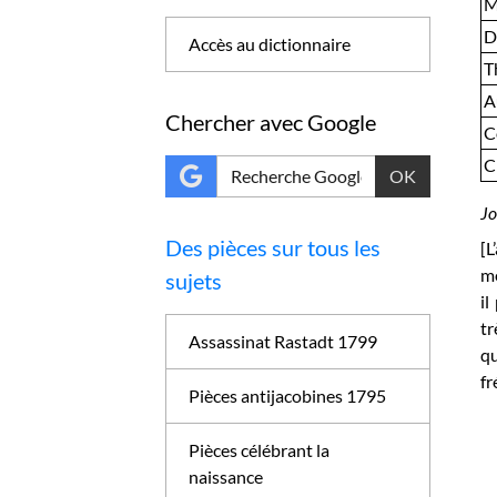
M
D
Accès au dictionnaire
T
A
Chercher avec Google
C
C
OK
Jo
Des pièces sur tous les
[L
mé
sujets
il
tr
Assassinat Rastadt 1799
qu
fr
Pièces antijacobines 1795
Pièces célébrant la
naissance