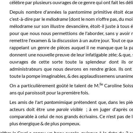
célèbre par plusieurs ouvrages de ce genre qui ont fait les déli
Depuis nombre d'années la pantomime primitive étoit écar
c'est-à-dire par le
mélodrame
(dont le nom n'offre pas, du mo
mélodrame sur son illustre devancière, étoit-il juste à tous
pour que nous nous permettions de l'aborder, sans y avoir 
remettre l'examen & la discussion à un autre jour. Tout ce qu
rappelant un genre de pièces auquel il ne manque que la par
donnent une nouvelle preuve de leur infatigable zèle; & que,
ouvrages de cette sorte toute la splendeur dont ils ont
administrateurs que nous devrons en rendre grâce. Ils ont
toute la pompe imaginables, & des applaudissemens unanimes o
lle
On a particulièrement goûté le talent de M.
Caroline Soiss
ans qui paroissoit pour la première fois.
Les amis de l'art
pantomimique
prétendent que, dans les piè
acteurs doit être une
parole visible
; à en juger d'après c
comparable à celui de nos grands écrivains. Ce n'est pas de la
plus énergique & de plus pompeux.
lther le Cruel
a connu un beau succès, puisque à la date du 2 s