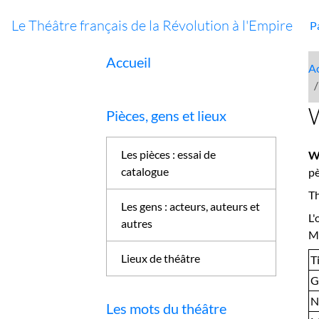
Le Théâtre français de la Révolution à l'Empire
P
Accueil
Ac
W
Pièces, gens et lieux
Les pièces : essai de
W
catalogue
pè
Th
Les gens : acteurs, auteurs et
L
autres
M
Lieux de théâtre
Ti
G
N
Les mots du théâtre