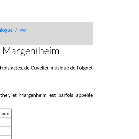
talogue
vw
de Margentheim
rois actes, de Cuvelier, musique de Foignet
ther, et Margenheim est parfois appelée
theim