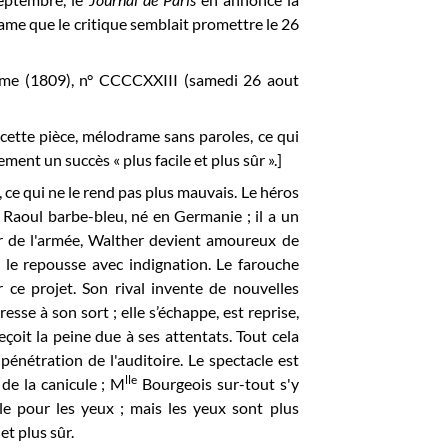
drame que le critique semblait promettre le 26
ème (1809), n° CCCCXXIII (samedi 26 aout
 cette pièce, mélodrame sans paroles, ce qui
ent un succès « plus facile et plus sûr ».]
ce qui ne le rend pas plus mauvais. Le héros
 Raoul barbe-bleu, né en Germanie ; il a un
ur de l'armée, Walther devient amoureux de
 le repousse avec indignation. Le farouche
 ce projet. Son rival invente de nouvelles
esse à son sort ; elle s’échappe, est reprise,
çoit la peine due à ses attentats. Tout cela
énétration de l'auditoire. Le spectacle est
lle
 de la canicule ; M
Bourgeois sur-tout s'y
cle pour les yeux ; mais les yeux sont plus
et plus sûr.