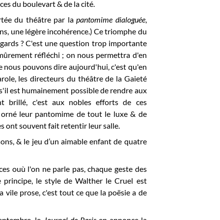
ces du boulevart & de la cité.
tée du théâtre par la
pantomime dialoguée
,
ins, une légère incohérence.) Ce triomphe du
 égards ? C'est une question trop importante
mûrement réfléchi ; on nous permettra d'en
e nous pouvons dire aujourd'hui, c'est qu'en
ole, les directeurs du théâtre de la Gaieté
 s'il est humainement possible de rendre aux
 brillé, c'est aux nobles efforts de ces
 orné leur pantomime de tout le luxe & de
nt souvent fait retentir leur salle.
ons, & le jeu d’un aimable enfant de quatre
ces ouù l'on ne parle pas, chaque geste des
e principe, le style de Walther le Cruel est
 vile prose, c'est tout ce que la poësie a de
eptembre, le
Journal de Paris
en annonce la