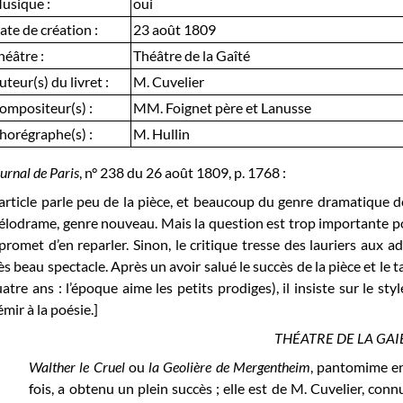
usique :
oui
ate de création :
23 août 1809
héâtre :
Théâtre de la Gaîté
uteur(s) du livret :
M. Cuvelier
ompositeur(s) :
MM. Foignet père et Lanusse
horégraphe(s) :
M. Hullin
urnal de Paris
, n° 238 du 26 août 1809, p. 1768 :
’article parle peu de la pièce, et beaucoup du genre dramatique 
lodrame, genre nouveau. Mais la question est trop importante pou
 promet d’en reparler. Sinon, le critique tresse des lauriers aux 
ès beau spectacle. Après un avoir salué le succès de la pièce et le
atre ans : l’époque aime les petits prodiges), il insiste sur le st
émir à la poésie.]
THÉATRE DE LA GAI
Walther le Cruel
ou
la Geolière de Mergentheim
, pantomime en
fois, a obtenu un plein succès ; elle est de M. Cuvelier, con