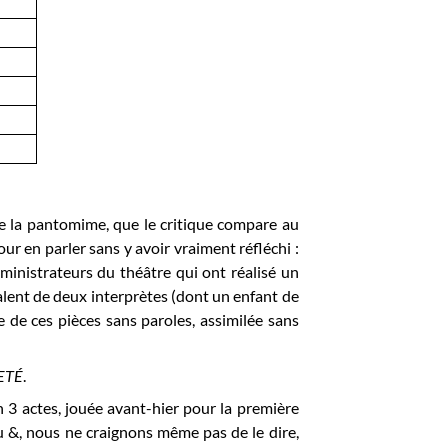
de la pantomime, que le critique compare au
r en parler sans y avoir vraiment réfléchi :
administrateurs du théâtre qui ont réalisé un
 talent de deux interprètes (dont un enfant de
yle de ces pièces sans paroles, assimilée sans
ETÉ
.
 3 actes, jouée avant-hier pour la première
nu &, nous ne craignons même pas de le dire,