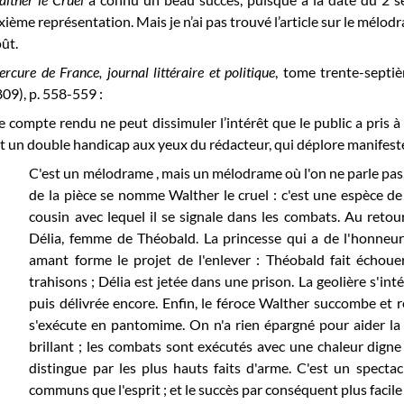
xième représentation. Mais je n’ai pas trouvé l’article sur le mélo
ût.
rcure de France, journal littéraire et politique
, tome trente-septi
09), p. 558-559 :
e compte rendu ne peut dissimuler l’intérêt que le public a pris à
t un double handicap aux yeux du rédacteur, qui déplore manifestem
C'est un mélodrame , mais un mélodrame où l'on ne parle pas, 
de la pièce se nomme Walther le cruel : c'est une espèce de
cousin avec lequel il se signale dans les combats. Au reto
Délia, femme de Théobald. La princesse qui a de l'honneur
amant forme le projet de l'enlever : Théobald fait échouer
trahisons ; Délia est jetée dans une prison. La geolière s'intér
puis délivrée encore. Enfin, le féroce Walther succombe et re
s'exécute en pantomime. On n'a rien épargné pour aider la p
brillant ; les combats sont exécutés avec une chaleur digne
distingue par les plus hauts faits d'arme. C'est un specta
communs que l'esprit ; et le succès par conséquent plus facile 