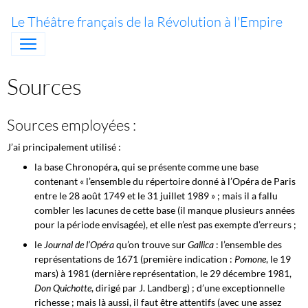
Le Théâtre français de la Révolution à l'Empire
Sources
Sources employées :
J’ai principalement utilisé :
la base Chronopéra, qui se présente comme une base
contenant « l’ensemble du répertoire donné à l’Opéra de Paris
entre le 28 août 1749 et le 31 juillet 1989 » ; mais il a fallu
combler les lacunes de cette base (il manque plusieurs années
pour la période envisagée), et elle n’est pas exempte d’erreurs ;
le
Journal de l’Opéra
qu’on trouve sur
Gallica
: l’ensemble des
représentations de 1671 (première indication :
Pomone
, le 19
mars) à 1981 (dernière représentation, le 29 décembre 1981,
Don Quichotte
, dirigé par J. Landberg) ; d’une exceptionnelle
richesse ; mais là aussi, il faut être attentifs (avec une assez