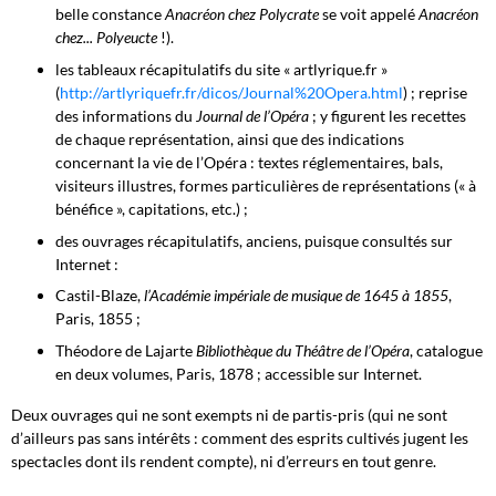
belle constance
Anacréon chez Polycrate
se voit appelé
Anacréon
chez... Polyeucte
!).
les tableaux récapitulatifs du site « artlyrique.fr »
(
http://artlyriquefr.fr/dicos/Journal%20Opera.html
) ; reprise
des informations du
Journal de l’Opéra
; y figurent les recettes
de chaque représentation, ainsi que des indications
concernant la vie de l’Opéra : textes réglementaires, bals,
visiteurs illustres, formes particulières de représentations (« à
bénéfice », capitations, etc.) ;
des ouvrages récapitulatifs, anciens, puisque consultés sur
Internet :
Castil-Blaze,
l’Académie impériale de musique de 1645 à 1855
,
Paris, 1855 ;
Théodore de Lajarte
Bibliothèque du Théâtre de l’Opéra
, catalogue
en deux volumes, Paris, 1878 ; accessible sur Internet.
Deux ouvrages qui ne sont exempts ni de partis-pris (qui ne sont
d’ailleurs pas sans intérêts : comment des esprits cultivés jugent les
spectacles dont ils rendent compte), ni d’erreurs en tout genre.