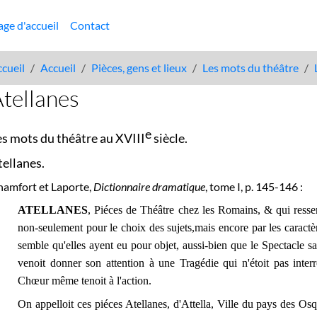
age d'accueil
Contact
cueil
Accueil
Pièces, gens et lieux
Les mots du théâtre
tellanes
e
es mots du théâtre au XVIII
siècle.
tellanes.
amfort et Laporte,
Dictionnaire dramatique
, tome I, p. 145-146 :
ATELLANES
, Piéces de Théâtre chez les Romains, & qui resse
non-seulement pour le choix des sujets,mais encore par les caractè
semble qu'elles ayent eu pour objet, aussi-bien que le Spectacle sa
venoit donner son attention à une Tragédie qui n'étoit pas int
Chœur même tenoit à l'action.
On appelloit ces piéces Atellanes, d'Attella, Ville du pays des Os