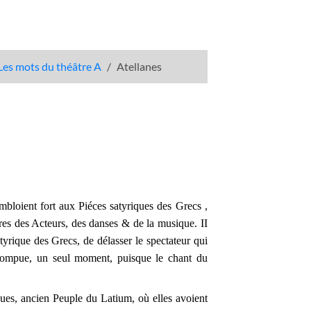
Les mots du théâtre A
Atellanes
mbloient fort aux Piéces satyriques des Grecs ,
res des Acteurs, des danses & de la musique. II
tyrique des Grecs, de délasser le spectateur qui
errompue, un seul moment, puisque le chant du
ques, ancien Peuple du Latium, où elles avoient