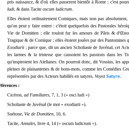
pris naissance, & d'où elles passerent bientôt à Rome ; c'est p
ludi
, & dans Tacite
oscum ludicrum
.
Elles étoient ordinairement Comiques, mais non pas absolument, 
qu'on peut y faire entrer : c'étoit quelquefois des Pastorales héroï
Vie de Domitien ; elle rouloit fur les amours de Pâris & d'Œnon
Tragique & de Comique ; elles étoient jouées par des Pantomines q
Exodiarii
; parce que, dit un ancien Scholiaste de Juvénal, cet Acte
les larmes & la tristesse que causoient les passions dans les Tra
qu'inspiroient les Atellanes. On pourroit donc, dit Vossius, les app
pleines de plaisanteries & de bons-mots, comme les Comédies Grequ
Satyre
représentées par des Acteurs habillés en satyres.
Voyez
.
férences :
Cicéron,
ad Familiares
, 7, 1, 3 (« osci ludi »)
Scholiaste de Juvénal (le mot « exodiarii »).
Suétone,
Vie de Domitien
, 10, 6.
Tacite,
Annales
, livre 4, 14 (« oscum ludicrum »).