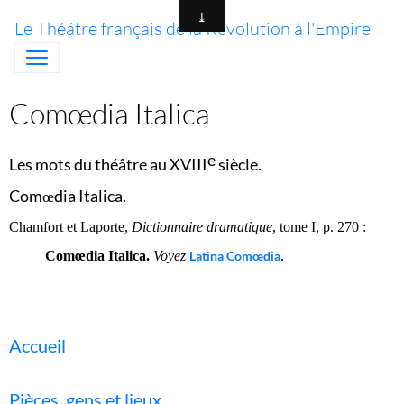
Le Théâtre français de la Révolution à l'Empire
Comœdia Italica
e
Les mots du théâtre au XVIII
siècle.
Com
dia Italica.
œ
Chamfort et Laporte,
Dictionnaire dramatique
, tome I, p. 270 :
Comœdia Italica.
Voyez
Latina Comœdia
.
Accueil
Pièces, gens et lieux