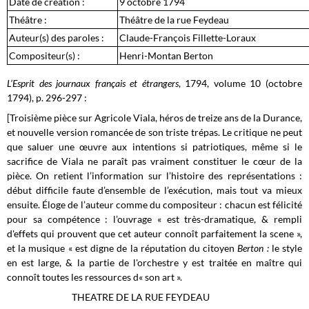
Date de création :
9 octobre 1794
Théâtre :
Théâtre de la rue Feydeau
Auteur(s) des paroles :
Claude-François Fillette-Loraux
Compositeur(s) :
Henri-Montan Berton
L’Esprit des journaux français et étrangers
, 1794, volume 10 (octobre
1794), p. 296-297 :
[Troisième pièce sur Agricole Viala, héros de treize ans de la Durance,
et nouvelle version romancée de son triste trépas. Le critique ne peut
que saluer une œuvre aux intentions si patriotiques, même si le
sacrifice de Viala ne paraît pas vraiment constituer le cœur de la
pièce. On retient l’information sur l’histoire des représentations :
début difficile faute d’ensemble de l’exécution, mais tout va mieux
ensuite. Éloge de l’auteur comme du compositeur : chacun est félicité
pour sa compétence : l’ouvrage « est très-dramatique, & rempli
d'effets qui prouvent que cet auteur connoît parfaitement la scene »,
et la musique « est digne de la réputation du citoyen
Berton :
le style
en est large, & la partie de l'orchestre y est traitée en maître qui
connoît toutes les ressources d« son art ».
THEATRE DE LA RUE FEYDEAU