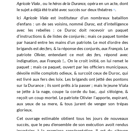
Agricole Viala ,
ou le
héros de la Durance,
opéra en un acte, dont
le sujet a déjà été traité avec succès sur deux théatres
.
(1)
Ici
Agricole Viala
est instituteur d'un nombreux bataillon
d'enfans : un de ses voisins, nommé
Duroc,
est d'intelligence
avec les rebelles : ce Duroc doit recevoir un paquet
d'instructions & de listes de conjurés ; mais ce paquet tombe
par hasard entre les mains d'un patriote. Le mot d'ordre des
brigands est
des fers,
&
la réponse des conjurés,
aux François.
Le
patriote
Olivier,
entendant ce mot
des fers,
répond avec
indignation,
aux François !...
On le croit initié, on lui remet le
paquet ; mais ce paquet, ouvert par les officiers municipaux,
dévoile mille complots odieux, & surcoût ceux de Duroc, qui
est livré aux fers des loix. Les brigands ont jetté des pontons
sur la Durance ; ils sont prêts à la passer ; mais le jeune Viala
se jette à la nage, coupe la corde du bac, .qui s'éloigne, &
reçoit un coup mortel. Le patriote Olivier l'apporte, expirant,
aux yeux de sa mere, & tous jurent de venger son trépas
glorieux.
Cet ouvrage estimable obtient tous les jours de nouveaux
succès, que le peu d'ensemble de son exécution avoit rendus
incertains à la premiere représentation. Il est du citoyen