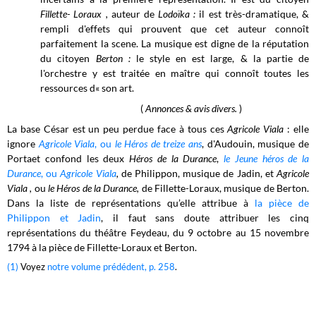
Fillette- Loraux ,
auteur de
Lodoïka :
il est très-dramatique, &
rempli d'effets qui prouvent que cet auteur connoît
parfaitement la scene. La musique est digne de la réputation
du citoyen
Berton :
le style en est large, & la partie de
l'orchestre y est traitée en maître qui connoît toutes les
ressources d« son art.
(
Annonces & avis divers.
)
La base César est un peu perdue face à tous ces
Agricole Viala
: elle
ignore
Agricole Viala
, ou
le Héros de treize ans
, d'Audouin, musique de
Porta
et confond les deux
Héros de la Durance
,
le Jeune héros de la
Durance
, ou
Agricole Viala
,
de Philippon, musique de Jadin, et
Agricole
Viala ,
ou
le
Héros de la Durance,
de Fillette-Loraux, musique de Berton
.
Dans la liste de représentations qu’elle attribue à
la pièce de
Philippon et Jadin
, il faut sans doute attribuer les cinq
représentations du théâtre Feydeau, du 9 octobre au 15 novembre
1794 à la pièce de Fillette-Loraux et Berton.
(1)
Voyez
notre volume prédédent, p. 258
.