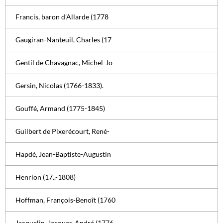
Francis, baron d'Allarde (1778
Gaugiran-Nanteuil, Charles (17
Gentil de Chavagnac, Michel-Jo
Gersin, Nicolas (1766-1833).
Gouffé, Armand (1775-1845)
Guilbert de Pixerécourt, René-
Hapdé, Jean-Baptiste-Augustin
Henrion (17..-1808)
Hoffman, François-Benoît (1760
Jacquelin, Jacques-André (1776