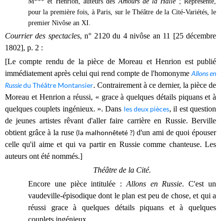
M*** et Henrion, auteurs des
Amours de la Halle
; Représenté,
pour la première fois, à Paris, sur le Théâtre de la Cité-Variétés, le
premier Nivôse an XI.
Courrier des spectacles
, n° 2120 du 4 nivôse an 11 [25 décembre
1802], p. 2 :
[Le compte rendu de la pièce de Moreau et Henrion est publié
immédiatement après celui qui rend compte de l'homonyme
Allons en
Russie
du Théâtre Montansier
. Contrairement à ce dernier, la pièce de
Moreau et Henrion a réussi, « grace à quelques détails piquans et à
quelques couplets ingénieux. ». Dans
les deux pièces
, il est question
de jeunes artistes rêvant d'aller faire carrière en Russie. Berville
obtient grâce à la ruse
(la malhonnêteté ?)
d'un ami de quoi épouser
celle qu'il aime et qui va partir en Russie comme chanteuse. Les
auteurs ont été nommés.]
Théâtre de la Cité.
Encore une pièce intitulée :
Allons en Russie
. C'est un
vaudeville-épisodique dont le plan est peu de chose, et qui a
réussi grace à quelques détails piquans et à quelques
couplets ingénieux.