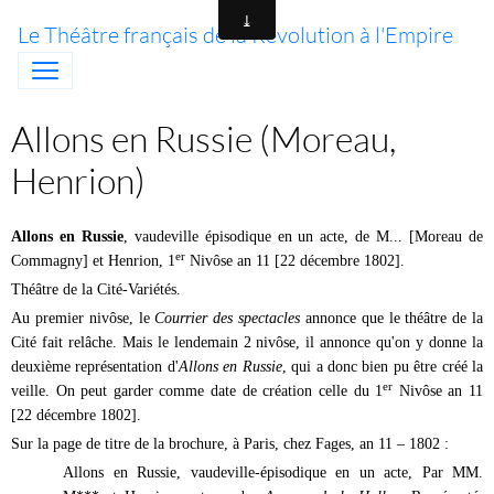
Le Théâtre français de la Révolution à l'Empire
Allons en Russie (Moreau,
Henrion)
Allons en Russie
, vaudeville épisodique en un acte, de M... [Moreau de
er
Commagny] et Henrion, 1
Nivôse an 11 [22 décembre 1802].
Théâtre de la Cité-Variétés.
Au premier nivôse, le
Courrier des spectacles
annonce que le théâtre de la
Cité fait relâche. Mais le lendemain 2 nivôse, il annonce qu'on y donne la
deuxième représentation d'
Allons en Russie
, qui a donc bien pu être créé la
er
veille. On peut garder comme date de création celle du 1
Nivôse an 11
[22 décembre 1802].
Sur la page de titre de la brochure, à Paris, chez Fages, an 11 – 1802 :
Allons en Russie, vaudeville-épisodique en un acte, Par MM.