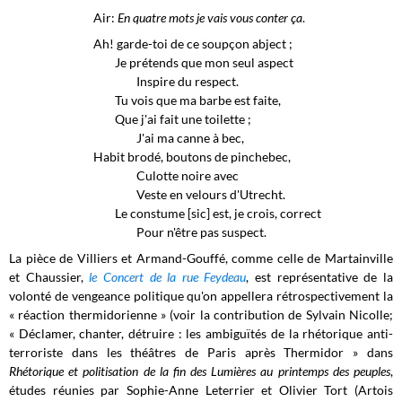
Air:
En quatre mots je vais vous conter ça
.
Ah! garde-toi de ce soupçon abject ;
Je prétends que mon seul aspect
Inspire du respect.
Tu vois que ma barbe est faite,
Que j'ai fait une toilette ;
J'ai ma canne à bec,
Habit brodé, boutons de pinchebec,
Culotte noire avec
Veste en velours d'Utrecht.
Le constume [sic] est, je crois, correct
Pour n'être pas suspect.
La pièce de Villiers et Armand-Gouffé, comme celle de Martainville
et Chaussier,
le Concert de la rue Feydeau
, est représentative de la
volonté de vengeance politique qu'on appellera rétrospectivement la
« réaction thermidorienne » (voir la contribution de Sylvain Nicolle;
« Déclamer, chanter, détruire : les ambiguïtés de la rhétorique anti-
terroriste dans les théâtres de Paris après Thermidor » dans
Rhétorique et politisation de la fin des Lumières au printemps des peuples
,
études réunies par Sophie-Anne Leterrier et Olivier Tort (Artois