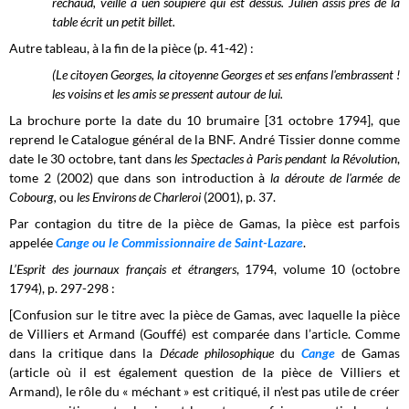
réchaud, veille à uen soupière qui est dessus. Julien assis près de la
table écrit un petit billet.
Autre tableau, à la fin de la pièce (p. 41-42) :
(Le citoyen Georges, la citoyenne Georges et ses enfans l'embrassent !
les voisins et les amis se pressent autour de lui.
La brochure porte la date du 10 brumaire [31 octobre 1794], que
reprend le Catalogue général de la BNF. André Tissier donne comme
date le 30 octobre, tant dans
les Spectacles à Paris pendant la Révolution
,
tome 2 (2002) que dans son introduction à
la déroute de l'armée de
Cobourg,
ou
les Environs de Charleroi
(2001), p. 37.
Par contagion du titre de la pièce de Gamas, la pièce est parfois
appelée
Cange ou le Commissionnaire de Saint-Lazare
.
L’Esprit des journaux français et étrangers
, 1794, volume 10 (octobre
1794), p. 297-298 :
[Confusion sur le titre avec la pièce de Gamas, avec laquelle la pièce
de Villiers et Armand (Gouffé) est comparée dans l’article. Comme
dans la critique dans la
Décade philosophique
du
Cange
de Gamas
(article où il est également question de la pièce de Villiers et
Armand), le rôle du « méchant » est critiqué, il n’est pas utile de créer