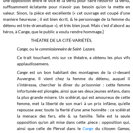
une opposition entre le vice et la vertu pour faire ressortir la vertu,
suffisamment éclatante pour n’avoir pas besoin qu’on la mette en
valeur. Sinon, la pièce est excellente (« cet ouvrage est coupé d'une
maniere heureuse ; il est bien écrit, & le personnage de la femme du
détenu est très-dramatique »), et très bien joué. Mais c’est d’abord au
héros, à Cange, que le public a voulu rendre hommage.]
THÉATRE DE LA CITÉ-VARIÉTÉS.
Cange,
ou le
commissionnaire de Saint- Lazare.
Ce trait touchant, mis sur ce théatre, a obtenu les plus vifs
applaudissemens.
Cange
est un bon habitant des montagnes de la ci-devant
Auvergne. Il vient chez la femme du détenu, auquel il
s’intéresse, chercher le dîner du prisonnier : cette femme
infortunée est plongée, ainsi que ses deux jeunes enfans, dans
la plus grande misere. Un scélérat, qui est amoureux de cette
femme, met la liberté de son mari à un prix infâme, qu'elle
repousse avec toute la fierté d'une ame honnête : ce scélérat
la menace des fers, elle & sa famille. Telle est la seule
opposition qu'on ait mise dans cette .piece ; opposition qui,
ainsi que celle de
P
ierval
dans le
Cange
du citoyen
Gamas,