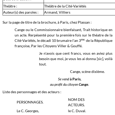
Théâtre :
Théâtre de la Cité-Variétés
Auteur(s) des paroles :
Armand, Villiers
Sur la page de titre de la brochure, à Paris, chez Plassan :
Cange ou le Commissionnaire bienfaisant, Trait historique en
un acte. Rerpésenté pour la première fois sur le théatre de la
me.
Cité-Variétés, le décadi 10 brumaire l'an 3
de la République
françoise, Par les Citoyens Viller & Gouffé.
Je n'avois que cent francs, vous en aviez plus
besoin que moi, je vous les ai donna [sic], voilà
tout.
Cange, scène dixième.
Se vend
à Paris
,
au profit du citoyen
Cange
.
Liste des personnages et des acteurs :
NOM DES
PERSONNAGES.
ACTEURS.
Le C. Georges,
le C. Duval.