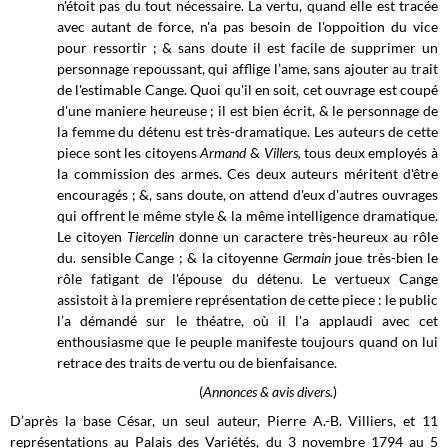
n'étoit pas du tout nécessaire. La vertu, quand elle est tracée
avec autant de force, n'a pas besoin de l'oppoition du vice
pour ressortir ; & sans doute il est facile de supprimer un
personnage repoussant, qui afflige l’ame, sans ajouter au trait
de l'estimable Cange. Quoi qu'il en soit, cet ouvrage est coupé
d'une maniere heureuse ; il est bien écrit, & le personnage de
la femme du détenu est très-dramatique. Les auteurs de cette
piece sont les citoyens
Armand
&
Villers,
tous deux employés à
la commission des armes. Ces deux auteurs méritent d'être
encouragés ; &, sans doute, on attend d'eux d'autres ouvrages
qui offrent le même style & la même intelligence dramatique.
Le citoyen
Tiercelin
donne un caractere très-heureux au rôle
du. sensible Cange ; &
la citoyenne
Germain
joue très-bien le
rôle fatigant de l'épouse du détenu. Le vertueux Cange
assistoit à la premiere représentation de cette piece : le public
l’a démandé sur le théatre, où il l'a applaudi avec cet
enthousiasme que le peuple manifeste toujours quand on lui
retrace des traits de vertu ou de bienfaisance.
(
Annonces & avis divers.
)
D’après la base César, un seul auteur, Pierre A.-B. Villiers, et 11
représentations au Palais des Variétés, du 3 novembre 1794 au 5