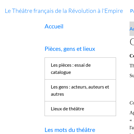
Le Théâtre français de la Révolution à l'Empire
P
Accueil
Ac
C
Pièces, gens et lieux
Co
Les pièces : essai de
Th
catalogue
Su
Les gens : acteurs, auteurs et
autres
Co
Lieux de théâtre
Ap
« 
l'
Les mots du théâtre