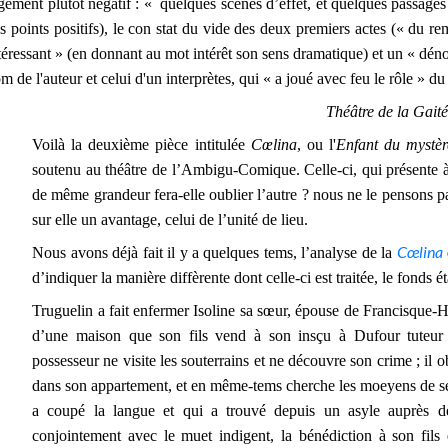
gement plutôt négatif : « quelques scènes d’effet, et quelques passages 
s points positifs), le con stat du vide des deux premiers actes (« du r
téressant » (en donnant au mot intérêt son sens dramatique) et un « déno
m de l'auteur et celui d'un interprètes, qui « a joué avec feu le rôle » d
Théâtre de la Gaité
Voilà la deuxième pièce intitulée
Cœlina
, ou l'
Enfant du mystèr
soutenu au théâtre de l’Ambigu-Comique. Celle-ci, qui présente
de même grandeur fera-elle oublier l’autre ? nous ne le pensons pa
sur elle un avantage, celui de l’unité de lieu.
Cœlina
Nous avons déjà fait il y a quelques tems, l’analyse de la
d’indiquer la manière diffèrente dont celle-ci est traitée, le fonds
Truguelin a fait enfermer Isoline sa sœur, épouse de Francisque-
d’une maison que son fils vend à son insçu à Dufour tuteur
possesseur ne visite les souterrains et ne découvre son crime ; il
dans son appartement, et en même-tems cherche les moeyens de se 
a coupé la langue et qui a trouvé depuis un asyle auprès 
conjointement avec le muet indigent, la bénédiction à son fils e