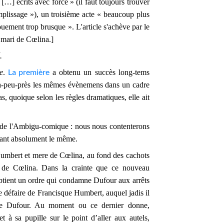
[…] écrits avec force » (il faut toujours trouver
emplissage »), un troisième acte « beaucoup plus
uement trop brusque ». L'article s'achève par le
u mari de Cœlina.]
.
La première
e
.
a obtenu un succès long-tems
 à-peu-près les mêmes évènemens dans un cadre
s, quoique selon les règles dramatiques, elle ait
de l'Ambigu-comique : nous nous contenterons
 étant absolument le même.
Humbert et mere de Cœlina, au fond des cachots
 de Cœlina. Dans la crainte que ce nouveau
 obtient un ordre qui condamne Dufour aux arrêts
défaire de Francisque Humbert, auquel jadis il
de Dufour. Au moment ou ce dernier donne,
t à sa pupille sur le point d’aller aux autels,