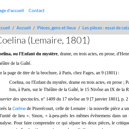
age d'accueil
Contact
cueil
Accueil
Pièces, gens et lieux
Les pièces : essai de ca
oelina (Lemaire, 1801)
elina, ou l'Enfant du mystère
, drame, en trois actes, en prose, d'He
éâtre de la Gaîté.
r la page de titre de la brochure, à Paris, chez Fages, an 9 (1801) :
Coelina, ou l'Enfant du mystère, drame en trois actes, en prose ;
fois, à Paris, sur le Théâtre de la Gaîté, le 15 Nivôse an IX de la
urrier des spectacles
, n° 1409 du 17 nivôse an 9 [7 janvier 1801], p. 2 
Cœlina
rès la
de Pixerécourt, celle de Lemaire : la nouvelle pièce a un
l'unité de lieu ». Sinon, « à-peu-près les mêmes évènemens dans un 
analyse. Pour faire comprendre ce qui sépare les deux pièces, le critiqu