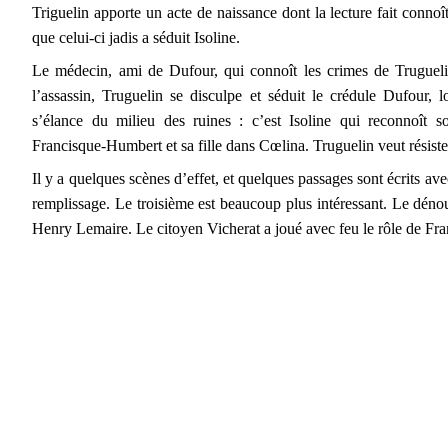
Triguelin apporte un acte de naissance dont la lecture fait connoî
que celui-ci jadis a séduit Isoline.
Le médecin, ami de Dufour, qui connoît les crimes de Truguelin
l’assassin, Truguelin se disculpe et séduit le crédule Dufour,
s’élance du milieu des ruines : c’est Isoline qui reconnoît
Francisque-Humbert et sa fille dans Cœlina. Truguelin veut résister
Il y a quelques scènes d’effet, et quelques passages sont écrits ave
remplissage. Le troisième est beaucoup plus intéressant. Le dénou
Henry Lemaire. Le citoyen Vicherat a joué avec feu le rôle de F