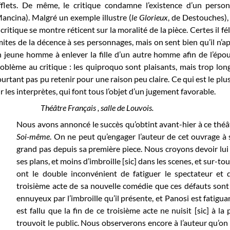
ifflets. De même, le critique condamne l’existence d’un pers
ancina). Malgré un exemple illustre
(
le Glorieux
, de Destouches)
 critique se montre réticent sur la moralité de la pièce. Certes il fél
mites de la décence à ses personnages, mais on sent bien qu’il n
 jeune homme à enlever la fille d’un autre homme afin de l’épou
oblème au critique : les quiproquo sont plaisants, mais trop longs
urtant pas pu retenir pour une raison peu claire. Ce qui est le plus 
r les interprètes, qui font tous l’objet d’un jugement favorable.
Théâtre Français , salle de Louvois.
Nous avons annoncé le succès qu’obtint avant-hier à ce théâ
Soi-même
. On ne peut qu’engager l’auteur de cet ouvrage à s
grand pas depuis sa première piece. Nous croyons devoir lui 
ses plans, et moins d’imbroille [sic] dans les scenes, et sur-to
ont le double inconvénient de fatiguer le spectateur et de
troisième acte de sa nouvelle comédie que ces défauts sont 
ennuyeux par l’imbroille qu’il présente, et Panosi est fatigua
est fallu que la fin de ce troisième acte ne nuisit [sic] à l
trouvoit le public. Nous observerons encore à l’auteur qu’on