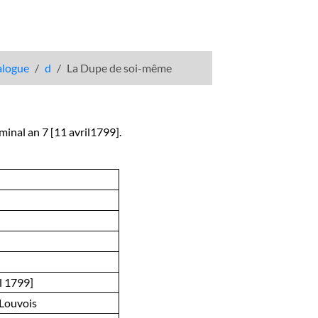
talogue
d
La Dupe de soi-même
minal an 7 [11 avril1799].
l 1799]
 Louvois