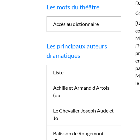
Da
Les mots du théâtre
Co
[U
Accès au dictionnaire
co
Ma
Les principaux auteurs
l’
pr
dramatiques
en
pa
Liste
Ma
le
Achille et Armand d’Artois
(ou
Le Chevalier Joseph Aude et
Jo
Balisson de Rougemont