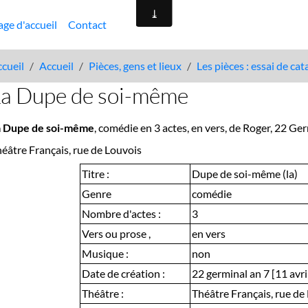
age d'accueil
Contact
cueil
Accueil
Pièces, gens et lieux
Les pièces : essai de ca
La Dupe de soi-même
a Dupe de soi-même
, comédie en 3 actes, en vers, de Roger, 22 Ger
éâtre Français, rue de Louvois
Titre :
Dupe de soi-même (la)
Genre
comédie
Nombre d'actes :
3
Vers ou prose ,
en vers
Musique :
non
Date de création :
22 germinal an 7 [11 avri
Théâtre :
Théâtre Français, rue de