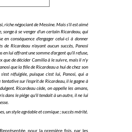
i, riche négociant de Messine. Mais s'il est aimé
re, songe à se venger d'un certain Ricardeau, qui
se en conséquence d'engager celui-ci à donner
ès de Ricardeau n'ayant aucun succès, Panosi
s en lui offrant une somme d'argent qu'il refuse,
que de décider Camilla à le suivre, mais il n'y
anosi que la fille de Ricardeau a hui de chez son
s'est réfuigiée, puisque c'est lui, Panosi, qui a
tentative sur l'esprit de Ricardeau, il le gagne à
-indulgent. Ricardeau cède, on appelle les amans,
 dans le piége qu'il tendait à un autre, il ne lui
esse.
nes, un style agréable et comique ; succès mérité.
eprésentée, pour la première fois, par les