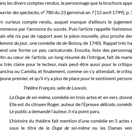
ns les divers comptes rendus, le personnage que la brochure app
urrier des spectacles
, n° 780 du 23 germinal an 7 [12 avril 1799], p. 3
n curieux compte rendu, auquel manque d’ailleurs le jugement 
mmence par l'annonce du succès. Puis l’article rappelle l’existenc
is elle n’a pas de rapport avec la pièce nouvelle, plus proche d
Homme du jour
, une comédie de de Boissy, de 1740). Rappel très habi
end une forme un peu caricaturale. Ensuite, liste des personnage
fin au cœur de l’article, un long résumé de l’intrigue, fait de man
s très claire pour le lecteur, mais peut-être aussi pour le critiqu
ncina ou Camilla, et finalement, comme on s’y attendait, le criti
 jeune premier, et qu’il n’y a plus de place pour le sentiment person
Théâtre Français, salle de Louvois.
La Dupe de soi-même
, comédie en trois actes et en vers, donné
Elle est du citoyen Roger, auteur de l’
Epreuve délicate
, comédi
Le public a demandé l'auteur, il n'a point paru.
L’histoire du théâtre fait mention d’une comédie en 5 actes
sous le titre de
la Dupe de soi-même
ou les Dames vengé