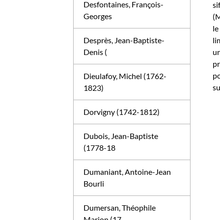
Desfontaines, François-
s
Georges
(M
le
li
Desprès, Jean-Baptiste-
un
Denis (
pr
po
Dieulafoy, Michel (1762-
su
1823)
Dorvigny (1742-1812)
Dubois, Jean-Baptiste
(1778-18
Dumaniant, Antoine-Jean
Bourli
Dumersan, Théophile
Marion (17