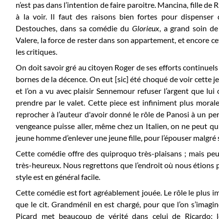
n’est pas dans l’intention de faire paroitre. Mancina, fille d
à la voir. Il faut des raisons bien fortes pour dispenser
Destouches, dans sa comédie du
Glorieux
, a grand soin d
Valere, la force de rester dans son appartement, et encore ce
les critiques.
On doit savoir gré au citoyen Roger de ses efforts continuel
bornes de la décence. On eut [sic] été choqué de voir cette j
et l’on a vu avec plaisir Sennemour refuser l’argent que lui of
prendre par le valet. Cette piece est infiniment plus morale
reprocher à l’auteur d'avoir donné le rôle de Panosi à un per
vengeance puisse aller, même chez un Italien, on ne peut qu
jeune homme d’enlever une jeune fille, pour l’épouser malgré 
Cette comédie offre des quiproquo très-plaisans ; mais peu
très-heureux. Nous regrettons que l’endroit où nous étions pl
style est en général facile.
Cette comédie est fort agréablement jouée. Le rôle le plus imp
que le cit. Grandménil en est chargé, pour que l’on s’imagine
Picard met beaucoup de vérité dans celui de Ricardo;