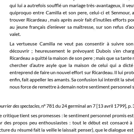
qui lui a autrefois soufflé un mariage très-avantageux, il ve
quiproquo entre Camilla et son pere, celui-ci et Senmour, 
trouver Ricardeau , mais après avoir fait d’inutiles efforts pou
au jeune français d’enlever sa maîtresse, sur son refus d’acc
valet.
La vertueuse Camilla ne veut pas consentir à suivre son 
découvrir ; heureusement le prévoyant Dubois s’en charge.
Ricardeau a quitté la maison de son pere ; mais que sa tante re
chercher d’autre asyle que la maison de celui qui a dict
entreprend de faire un nouvel effort sur Ricardeau. Il lui prote
enfin, fait appeller les amants. Sa confusion lui interdit la sé
nous force de remettre à demain notre sentiment personnel s
urrier des spectacles
, n° 781 du 24 germinal an 7 [13 avril 1799], p. 3
e critique tient ses promesses : le sentiment personnel promis est
r des propos peu enthousiastes : tout le début est consacré à s
cture du résumé fait la veille le laissait penser), que le dialogue est 