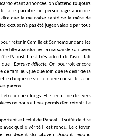
e Ricardo étant annoncée, on s’attend toujours
 de faire paroître un personnage annoncé.
e dire que la mauvaise santé de la mère de
tte excuse n’a pas été jugée valable par tous
s pour retenir Camilla et Sennemour dans les
eune fille abandonner la maison de son pere,
fre Panosi. Il est très-adroit de l’avoir fait
 que l'
Epreuve délicate
. On pourroit encore
e de famille. Quelque loin que le désir de la
’être choqué de voir un pere conseiller à un
ses parens.
t être un peu longs. Elle renferme des vers
acés ne nous ait pas permis d’en retenir. Le
ortant est celui de Panosi : il suffit de dire
 avec quelle vérité il est rendu. Le citoyen
 le jeu décent du citoyen Dupont répond