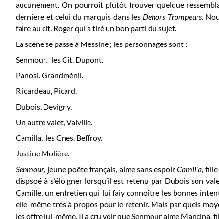
aucunement. On pourroit plutôt trouver quelque ressemblan
derniere et celui du marquis dans les
Dehors Trompeurs
. No
faire au cit. Roger qui a tiré un bon parti du sujet.
La scene se passe à Messine ; les personnages sont :
Senmour, les Cit. Dupont.
Panosi. Grandménil.
R icardeau, Picard.
Dubois, Devigny.
Un autre valet, Valville.
Camilla, les Cnes. Beffroy.
Justine Molière.
Senmour
, jeune poëte français, aime sans espoir
Camilla,
fill
dispsoé à s’éloigner lorsqu’il est retenu par Dubois son val
Camille, un entretien qui lui faiy connoître les bonnes intent
elle-même très à propos pour le retenir. Mais par quels mo
les offre lui-même. Il a cru voir que Senmour aime Mancina, fi