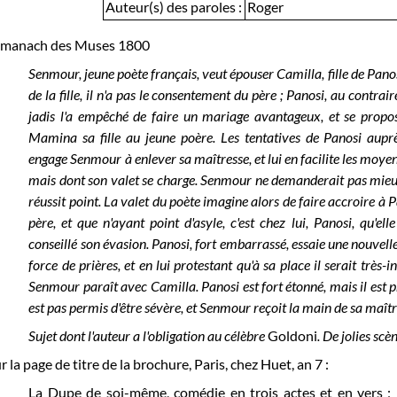
Auteur(s) des paroles :
Roger
lmanach des Muses 1800
Senmour, jeune poète français, veut épouser Camilla, fille de Panos
de la fille, il n'a pas le consentement du père ; Panosi, au contrai
jadis l'a empêché de faire un mariage avantageux, et se propo
Mamina sa fille au jeune poère. Les tentatives de Panosi aupr
engage Senmour à enlever sa maîtresse, et lui en facilite les moyen
mais dont son valet se charge. Senmour ne demanderait pas mieux 
réussit point. La valet du poète imagine alors de faire accroire à P
père, et que n'ayant point d'asyle, c'est chez lui, Panosi, qu'elle 
conseillé son évasion. Panosi, fort embarrassé, essaie une nouvelle 
force de prières, et en lui protestant qu'à sa place il serait très
Senmour paraît avec Camilla. Panosi est fort étonné, mais il est pris
est pas permis d'être sévère, et Senmour reçoit la main de sa maîtr
Sujet dont l'auteur a l'obligation au célèbre
Goldoni
. De jolies scè
r la page de titre de la brochure, Paris, chez Huet, an 7 :
La Dupe de soi-même, comédie en trois actes et en vers ; R