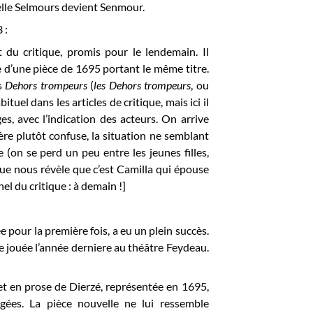
elle Selmours devient Senmour.
 :
du critique, promis pour le lendemain. Il
e d’une pièce de 1695 portant le même titre.
es
Dehors trompeurs
(
les Dehors trompeurs
, ou
tuel dans les articles de critique, mais ici il
s, avec l’indication des acteurs. On arrive
ière plutôt confuse, la situation ne semblant
e (on se perd un peu entre les jeunes filles,
que nous révèle que c’est Camilla qui épouse
nel du critique : à demain !]
e pour la première fois, a eu un plein succès.
e jouée l’année derniere au théâtre Feydeau.
 et en prose de Dierzé, représentée en 1695,
es. La pièce nouvelle ne lui ressemble