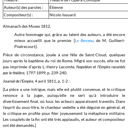
Auteur(s) des paroles :
Étienne
Compositeur(s) :
Nicolo Isouard
Almanach des Muses 1812.
Autre hommage qui, grâce au talent des auteurs, a été encore
mieux accueilli que le premier [
Le Berceau
, de M. Guilbert-
Pixérecourt].
Pièce de circonstance, jouée à une fête de Saint-Cloud, quelques
jours après le baptême du roi de Rome. Mlgré son succès, elle ne fut
pas imprimée d’après L.-Henry Lecomte,
Napoléon et l’Empire racontés
par le théâtre, 1797-1899
, p. 239-240.
Journal de l’Empire
, 4 avril 1811, p. 1-2 :
[La pièce a une intrigue, mais elle est plutôt convenue, et le critique
renonce à la juger, puisqu’elle ne sert qu’à introduire le
divertissement final, où tous les acteurs apparaissent travestis. Dans
l’esprit du sous-titre, le chanteur vedette a été déguisé en général, et
le critique en profite pour filer joyeusement la métaphore militaire.
Les couplets de la fin ont été très applaudis, et auteur et compositeur
ont été demandés.]