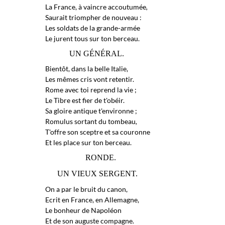
La France, à vaincre accoutumée
,
Saurait triompher de nouveau :
Les soldats de la grande-armée
Le jurent tous sur ton berceau.
UN GÉNÉRAL.
Bientôt, dans la belle Italie,
Les mêmes cris vont retentir.
Rome avec toi reprend la vie ;
Le Tibre est fier de t'obéir.
Sa gloire antique t'environne ;
Romulus sortant du tombeau
,
T'offre son sceptre et sa couronne
Et les place sur ton berceau.
RONDE.
UN VIEUX SERGENT.
On a par le bruit du canon,
Ecrit en France, en Allemagne,
Le bonheur de Napoléon
Et de son auguste compagne.