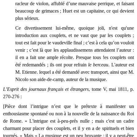
racleur de violon, affublé d’une mauvaise perrique, et faisant
beaucoup de grimaces ; Huet est un capitaine, ce qui devient
plus sérieux.
Ce divertissement lui-même, quoique joli, n'est qu'une
introduction aux couplets, et ne vaut que par les couplets ;
tout est fait pour le vaudeville final ; c’est à cela qu’on vouloit
venir ; c’est là que les applaudissemens attendaient l’auteur :
il en a fait une ample récolte. Presque tous !es couplets ont
été redemandés ; ils ont pour refrain
le berceau
. L'auteur est
M. Etienne. lequel a été demandé avec transport, ainsi que M.
Nicolo son aide-de-camp, auteur de la musique.
L’Esprit des journaux français et étrangers
, tome V, mai 1811, p.
270-276 :
[Pièce dont l’intrigue n’est que le prétexte à manifester un
enthousiasme spontané ou non à la nouvelle de la naissance du Roi
de Rome. «
L'intrigue est à-peu-prés nulle ; mais c'est un cadre
charmant pour placer des couplets, et il y en a de spirituels et bien
tournés. » Mais « La musique est un peu bruyante ; il y a peut-être