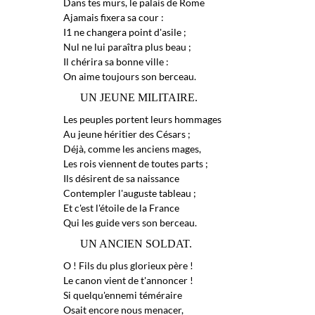
Dans tes murs, le palais de Rome
Ajamais fixera sa cour :
I1 ne changera point d'asile ;
Nul ne lui paraîtra plus beau ;
Il chérira sa bonne ville :
On aime toujours son berceau.
UN JEUNE MILITAIRE.
Les peuples portent leurs hommages
Au jeune héritier des Césars ;
Déjà, comme les anciens mages,
Les rois viennent de toutes parts ;
Ils désirent de sa naissance
Contempler l'auguste tableau ;
Et c'est l'étoile de la France
Qui les guide vers son berceau.
UN ANCIEN SOLDAT.
O ! Fils du plus glorieux père !
Le canon vient de t'annoncer !
Si quelqu'ennemi téméraire
Osait encore nous menacer,