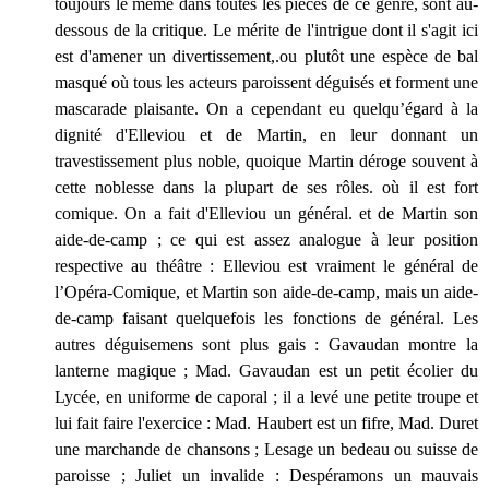
toujours le même dans toutes les pièces de ce genre, sont au-
dessous de la critique. Le mérite de l'intrigue dont il s'agit ici
est d'amener un divertissement,.ou plutôt une espèce de bal
masqué où tous les acteurs paroissent déguisés et forment une
mascarade plaisante. On a cependant eu quelqu’égard à la
dignité d'Elleviou et de Martin, en leur donnant un
travestissement plus noble, quoique Martin déroge souvent à
cette noblesse dans la plupart de ses rôles. où il est fort
comique. On a fait d'Elleviou un général. et de Martin son
aide-de-camp ; ce qui est assez analogue à leur position
respective au théâtre : Elleviou est vraiment le général de
l’Opéra-Comique, et Martin son aide-de-camp, mais un aide-
de-camp faisant quelquefois les fonctions de général. Les
autres déguisemens sont plus gais : Gavaudan montre la
lanterne magique ; Mad. Gavaudan est un petit écolier du
Lycée, en uniforme de caporal ; il a levé une petite troupe et
lui fait faire l'exercice : Mad. Haubert est un fifre, Mad. Duret
une marchande de chansons ; Lesage un bedeau ou suisse de
paroisse ; Juliet un invalide : Despéramons un mauvais