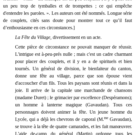
un peu trop de tymballes et de trompettes ; ce qui empêche
d'entendre les paroles. ». Les auteurs ont été nommés. Longue série
de couplets, cités sans doute pour montrer tout ce qu’il faut
d’enthousiasme en ces circonstances.]
La Fête du Village,
divertissement en un acte.
Cette pièce de circonstance ne pouvait manquer de réussir.
L'intrigue est à-peu-prés nulle ; mais c'est un cadre charmant
pour placer des couplets, et il y en a de spirituels et bien
tournés. Un général de division, le bienfaiteur du canton,
donne une fête au village, parce que son épouse vient
d'accoucher d'un fils. Tous les paysans sont réunis et dans la
joie. Il arrive de la capitale une marchande de chansons
(madame Duret) ; le grimacier par excellence (Despéramons);
un homme à lanterne magique (Gavaudan). Tous ces
personnages doivent animer la fête. Un jeune homme du
me
Lycée, qui a déjà les chevrons de caporal (M.
Gavaudan),
se trouve à la tête de quatre camarades, et les fait manœuvrer.
L'aide de-camp du général (Martin) ordonne tous les