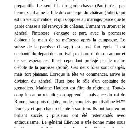
préparatifs. Le seul fils du garde-chasse (Paul) n'est pas
heureux ; il aime la fille du concierge du château (Juliet), qui
est un vieux invalide, et qui s'oppose au mariage, parce que le
garde chasse a été renvoyé du château. L'amant va .trouver le
général, l'intéresse, s'engage et part, avec la promesse
d'obtenir la main de sa maîtresse après la campagne. Le
suisse de la paroisse (Lesage) est aussi fort épris. Il est
enchanté du départ de son rival ; mais on rit de son amour et
de ses espérances. Il est cependant protégé par le maître
d'école de la paroisse (Solié). Ces deux rôles sont chargés,
mais fort plaisans. Lorsque la fête va commencer, arrive la
division du général. Huet joue le rôle d'un capitaine de
grenadiers. Madame Haubert est fifre du régiment. Tout-à-
coup le canon retentit ; on apprend la naissance du roi de
me
Rome ; transports de joie, rondes, couplets que distribue M.
Duret, y et que chacun chante à son tour. Ils ont tous eu un
brillant succès ; plusieurs ont été redemandés avec
enthousiasme. Le général Elleviou a très-bonne mine sous