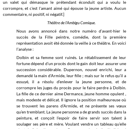
un valet qui démasque le prétendant éconduit qui a voulu le
corrompre, et c'est l'amant aimé qui épouse la jeune artiste. Aucun
commentaire, ni positif, ni négatif.]
Théâtre de l'Ambigu Comique.
Nous avons annoncé dans notre numéro d’avant-hier le
succès de la Fille peintre, comédie, dont la première
représentation avoit été donnée la veille à ce théâtre. En voici
l’analyse :
Dolbin et sa femme sont ruinés. Le rétablissement de leur
fortune dépend d’un procès dont le gain doit leur assurer une
succession considérable. Dupernon, nouvel enrichi, leur a
demandé la main d’Armide, leur fille ; mais sur le refus qu’il a
essuyé, il a résolu d’enlever la jeune personne, et de
corrompre les juges du procès pour le faire perdre à Dolbin.
La fille de ce dernier aime Dermance, jeune homme opulent ,
mais modeste et délicat. Il ignore la position malheureuse où
se trouvent les parens d’Armide, et ne présente ses vœux
qu’en tremblant. La jeune personne a de grands succès dans la
peinture, et conçoit l'espoir de faire servir son talent à
soulager ses père et mère. Voulant vendre un tableau qu’elle