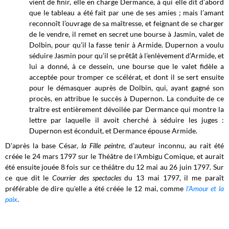
vient de finir, elle en charge Dermance, à qui elle dit d’abord
que le tableau a été fait par une de ses amies ; mais l’amant
reconnoît l’ouvrage de sa maîtresse, et feignant de se charger
de le vendre, il remet en secret une bourse à Jasmin, valet de
Dolbin, pour qu’il la fasse tenir à Armide. Dupernon a voulu
séduire Jasmin pour qu’il se prêtât à l’enlèvement d’Armide, et
lui a donné, à ce dessein, une bourse que le valet fidèle a
acceptée pour tromper ce scélérat, et dont il se sert ensuite
pour le démasquer auprès de Dolbin, qui, ayant gagné son
procès, en attribue le succès à Dupernon. La conduite de ce
traître est entièrement dévoilée par Dermance qui montre la
lettre par laquelle il avoit cherché à séduire les juges :
Dupernon est éconduit, et Dermance épouse Armide.
D'après la base César,
la Fille peintre
, d'auteur inconnu, au rait été
créée le 24 mars 1797 sur le Théâtre de l'Ambigu Comique, et aurait
été ensuite jouée 8 fois sur ce théâtre du 12 mai au 26 juin 1797. Sur
ce que dit le
Courrier des spectacles
du 13 mai 1797, il me paraît
préférable de dire qu'elle a été créée le 12 mai, comme
l'Amour et la
paix
.