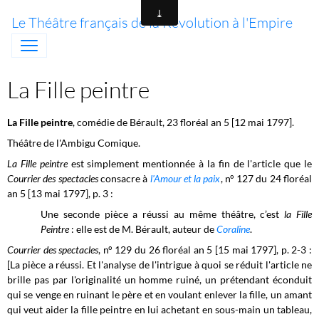
Le Théâtre français de la Révolution à l'Empire
La Fille peintre
La Fille peintre
, comédie de Bérault, 23 floréal an 5 [12 mai 1797].
Théâtre de l'Ambigu Comique.
La Fille peintre
est simplement mentionnée à la fin de l'article que le
Courrier des spectacles
consacre à
l'Amour et la paix
, n° 127 du 24 floréal
an 5 [13 mai 1797], p. 3 :
Une seconde pièce a réussi au même théâtre, c’est
la Fille
Peintre
: elle est de M. Bérault, auteur de
Coraline
.
Courrier des spectacles
, n° 129 du 26 floréal an 5 [15 mai 1797], p. 2-3 :
[La pièce a réussi. Et l'analyse de l'intrigue à quoi se réduit l'article ne
brille pas par l'originalité un homme ruiné, un prétendant éconduit
qui se venge en ruinant le père et en voulant enlever la fille, un amant
qui veut aider la fille peintre en lui achetant en sous-main un tableau,