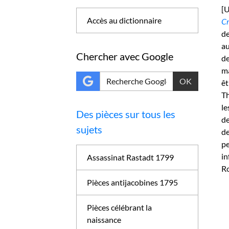
[U
Accès au dictionnaire
C
de
au
Chercher avec Google
d
ma
OK
êt
Th
le
Des pièces sur tous les
de
sujets
de
pe
in
Assassinat Rastadt 1799
R
Pièces antijacobines 1795
Pièces célébrant la
naissance