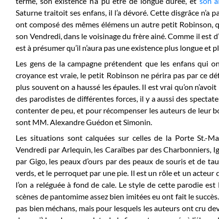
terme, son existence n’a pu être de longue durée, et
son a
Saturne traitoit ses enfans, il l’a dévoré. Cette disgrâce n’a p
ont composé des mêmes élémens un autre petit Robinson, qu'
son Vendredi, dans le voisinage du frère ainé. Comme il est d’
est à présumer qu’il n’aura pas une existence plus longue et p
Les gens de la campagne prétendent que les enfans qui ont
croyance est vraie, le petit Robinson ne périra pas par ce dé
plus souvent on a haussé les épaules. Il est vrai qu’on n’avoi
des parodistes de différentes forces, il y a aussi des spectat
contenter de peu, et pour récompenser les auteurs de leur bo
sont MM. Alexandre Guédon et Simonin.
Les situations sont calquées sur celles de la Porte St.-Ma
Vendredi par Arlequin, les Caraïbes par des Charbonniers, I
par Gigo, les peaux d’ours par des peaux de souris et de tau
verds, et le perroquet par une pie. Il est un rôle et un acteur q
l’on a reléguée à fond de cale. Le style de cette parodie est
scènes de pantomime assez bien imitées eu ont fait le succès. 
pas bien méchans, mais pour lesquels les auteurs ont cru devo