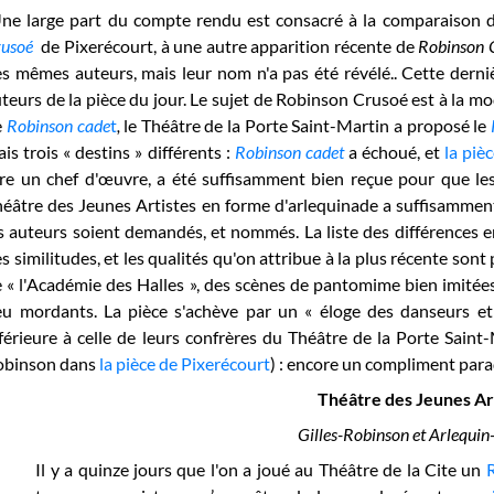
ne large part du compte rendu est consacré à la comparaison de
rusoé
de Pixerécourt, à une autre apparition récente de
Robinson 
s mêmes auteurs, mais leur nom n'a pas été révélé.. Cette derni
teurs de la pièce du jour. Le sujet de Robinson Crusoé est à la m
e
Robinson cade
t
,
le Théâtre de la Porte Saint-Martin a proposé le
is trois « destins » différents :
Robinson cadet
a échoué, et
la piè
re un chef d'œuvre, a été suffisamment bien reçue pour que le
éâtre des Jeunes Artistes en forme d'arlequinade a suffisamment
s auteurs soient demandés, et nommés. La liste des différences e
s similitudes, et les qualités qu'on attribue à la plus récente sont 
 « l'Académie des Halles », des scènes de pantomime bien imitées
u mordants. La pièce s'achève par un « éloge des danseurs et 
férieure à celle de leurs confrères du Théâtre de la Porte Saint
obinson dans
la pièce de Pixerécourt
) : encore un compliment para
Théâtre des Jeunes Art
Gilles-Robinson et Arlequin
Il y a quinze jours que l'on a joué au Théâtre de la Cite un