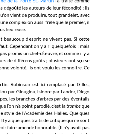
iné de la Porte St.-Martin
l’a traité comme
as dégoûté les auteurs de leur fécondité ; ils
on vient de produire, tout grandelet, avec
une complexion aussi frêle que le premier, il
lus heureuse.
 beaucoup d’esprit ne vivent pas. Si cette
faut. Cependant on y a ri quelquefois ; mais
t pas promis un chef-d’œuvre, et comme il y a
eurs de différens goûts ; plusieurs ont sçu se
nne volonté, ils ont voulu les connoitre. Ce
rtin. Robinson est ici remplacé par Gilles,
glou par Glouglou, Isidore par Landor, Diego
pes, les branches d’arbres par des éventails
ue l’on n’a point parodié, c'est la
trombe
que
 le style de l’Académie des Halles. Quelques
Il y a quelques traits de critique qui ne sont
ir faire amende honorable. (Il n'y avoit pas