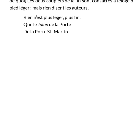
de quoi) Les deux couplets de la fin sont consacrés à l’éloge
pied léger ; mais rien disent les auteurs,
Rien n’est plus léger, plus fin,
Que le
Talon
de la Porte
De la Porte St.-Martin.