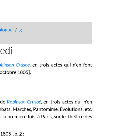
talogue
g
edi
binson Crusoé
, en trois actes qui n'en font
 octobre 1805].
e de
Robinson Crusoé
, en trois actes qui n'en
mbats, Marches, Pantomime, Evolutions, etc.
 première fois, à Paris, sur le Théâtre des
805], p. 2 :