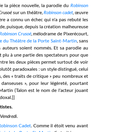
 la pièce nouvelle, la parodie du
Robinson
Crusoé
sur un théâtre,
Robinson cadet
, œuvre
ère a connu un échec qui n'a pas rebuté les
ode, puisque, depuis la création malheureuse
Robinson Crusoé
, mélodrame de Pixerécourt,
ce du Théâtre de la Porte Saint-Martin
, sans
s auteurs soient nommés. Et sa parodie au
 plu à une partie des spectateurs pour que
ntre les deux pièces permet surtout de voir
plutôt paradoxales : un style distingué, celui
, des « traits de critique » peu nombreux et
danseuses », pour leur légèreté
, pourtant
-Martin
(Talon est le nom de l'acteur jouant
doxal.]
]
istes.
-Vendredi
.
Robinson Cadet
. Comme il étoit venu avant