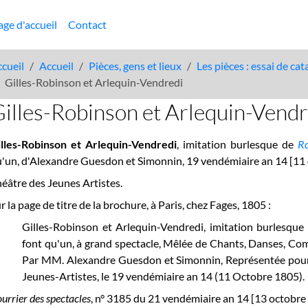
age d'accueil
Contact
cueil
Accueil
Pièces, gens et lieux
Les pièces : essai de ca
Gilles-Robinson et Arlequin-Vendredi
illes-Robinson et Arlequin-Vendr
illes-Robinson et Arlequin-Vendredi
, imitation burlesque de
Ro
'un, d'Alexandre Guesdon et Simonnin, 19 vendémiaire an 14 [11
éâtre des Jeunes Artistes.
r la page de titre de la brochure, à Paris, chez Fages, 1805 :
Gilles-Robinson et Arlequin-Vendredi, imitation burlesqu
font qu'un, à grand spectacle, Mêlée de Chants, Danses, Co
Par MM. Alexandre Guesdon et Simonnin, Représentée pour la
Jeunes-Artistes, le 19 vendémiaire an 14 (11 Octobre 1805).
urrier des spectacles
, n° 3185 du 21 vendémiaire an 14 [13 octobre 1