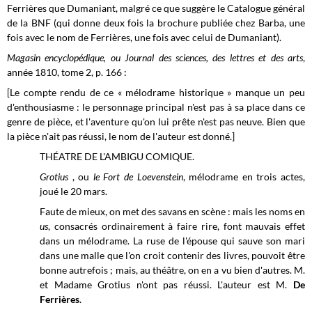
Ferrières que Dumaniant, malgré ce que suggère le Catalogue général
de la BNF (qui donne deux fois la brochure publiée chez Barba, une
fois avec le nom de Ferrières, une fois avec celui de Dumaniant).
Magasin encyclopédique, ou Journal des sciences, des lettres et des arts
,
année 1810, tome 2, p. 166 :
[Le compte rendu de ce « mélodrame historique » manque un peu
d'enthousiasme : le personnage principal n'est pas à sa place dans ce
genre de pièce, et l'aventure qu'on lui prête n'est pas neuve. Bien que
la pièce n'ait pas réussi, le nom de l'auteur est donné.]
THÉATRE DE L'AMBIGU COMIQUE.
Grotius
, ou
le Fort de Loevenstein
, mélodrame en trois actes,
joué le 20 mars.
Faute de mieux, on met des savans en scène : mais les noms en
us
, consacrés ordinairement à faire rire, font mauvais effet
dans un mélodrame. La ruse de l'épouse qui sauve son mari
dans une malle que l'on croit contenir des livres, pouvoit être
bonne autrefois ; mais, au théâtre, on en a vu bien d'autres. M.
et Madame Grotius n'ont pas réussi. L'auteur est M.
De
Ferrières
.