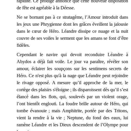
rapidité. Ce prodige annonce que cette nouvelle disposition
de fête est agréable à la Déesse.
Ne se bornant pas à ce stratagème, l’Amour introduit dans
les jeux une Phrygienne dont les grâces éveillent la jalousie
dans le cœur de Héro. Léandre dissipe ce nuage et la nuit
couvre de ses voiles le serment que les amans se font d’être
fidèles.
Cependant le navire qui devoit reconduire Léandre à
Abydos a déjà fait voile. Le jour va paraître, révéler son
amour, éclairer les soupçons sur les sentimens secrets de
Héro. Ce n'est plus qu'à la nage que Léandre peut rejoindre
le rivage opposé. A mesure qu’il approche de la mer, le
cortège des plaisirs s'éloigne ; ils disparoissent dès qu’il s’est
élancé dans les flots, qui, soulevés par un violent orage,
l’ont bientôt englouti. La foudre brille autour de Héro, qui
tombe évanouie ; mais Amphitrite, portée par des Tritons,
vient la rendre à la vie ; Neptune, du fond des eaux, lui
ramène Léandre et les Dieux descendent de l’Olympe pour