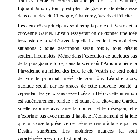
Tout est noble et correct dans le jeu de la cit. Saulnier,
figurant Junon ; tout y est plein de grace et de délicatesse
dans celui des cit. Chevigny, Chameroy, Vestris et Félicite.
Les deux rôles principaux sont remplis par le cit. Vestris et la
citoyenne Gardel.-Envain essayerait-on de donner une idée
très-juste de la vérité avec laquelle ils rendent les moindres
situations : toute description serait foible, tous détails
seraient incomplets. Même dans l’exécution de quelques pas
de la plus grande force, dans la scène où l’Amour amène la
Phrygienne au milieu des jeux, le cit. Vestris ne perd point
de vue le principal intérêt de son rôle. Léandre alors,
quoique séduit par les graces de cette nouvelle beauté, a
cependant les yeux sans cesse fixés sur Héro : cette intention
est supérieurement rendue ; et quant à la citoyenne Gardel,
si elle exprime avec ame la douleur et le désespoir, elle
n’exprime pas avec moins d’habileté l’étonnement et la joie
que lui cause la présence de Léandre rendu à la vie par les
Destins suprêmes. Les moindres nuances ici sont
caractérisées avec un art admirable.