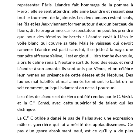
représenter Pâris. Léandre fait hommage de la pomme à
Héro ; elle se sent attendrir, elle aime Léandre et ressent
déja
tout le tourment de la jalousie. Les deux amans restent seuls,
les Ris et les Jeux viennent former autour d'eux un berceau de
fleurs, dit le programme, car le spectateur ne peut les prendre
que pour des témoins indiscrets : Léandre ravit à Héro le
voile blanc qui couvre sa tête. Mais le vaisseau qui devoit
ramener Léandre est parti sans lui, il se jette à la nage, une
tempête affreuse s'élève, il est englouti, Héro tombe évanouie,
alors le calme renaît. Neptune sort du fond des eaux, et rend
Léandre à son amante. Ils sont unis par Vénus, et on célèbre
leur hymen en présence de cette déesse et de Neptune. Des
faunes mal habillés et mal amenés terminent le ballet on ne
sait comment, puisqu'ils dansent on ne sait pourquoi.
Les rôles de Léandre et de Héro ont été rendus par le C.
Vestris
e
et la C.
Gardel
, avec cette supériorité de talent qui les
distingue.
e
La C.
Clotilde a dansé le pas de Pallas avec une expression
mâle et guerrière qui lui a mérité des applaudissemens. Ce
pas d'un genre absolument neuf, est ce qu'il y a de plus