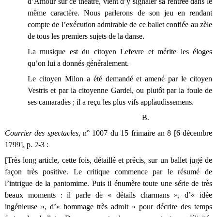
d’Amour sur ce théâtre, vient d’y signaler sa rentrée dans le
même caractère. Nous parlerons de son jeu en rendant
compte de l’exécution admirable de ce ballet confiée au zèle
de tous les premiers sujets de la danse.
La musique est du citoyen Lefevre et mérite les éloges
qu’on lui a donnés généralement.
Le citoyen Milon a été demandé et amené par le citoyen
Vestris et par la citoyenne Gardel, ou plutôt par la foule de
ses camarades ; il a reçu les plus vifs applaudissemens.
B.
Courrier des spectacles
, n° 1007 du 15 frimaire an 8 [6 décembre
1799], p. 2-3 :
[Très long article, cette fois, détaillé et précis, sur un ballet jugé de
façon très positive. Le critique commence par le résumé de
l’intrigue de la pantomime. Puis il énumère toute une série de très
beaux moments : il parle de « détails charmans », d’« idée
ingénieuse », d’« hommage très adroit » pour décrire des temps