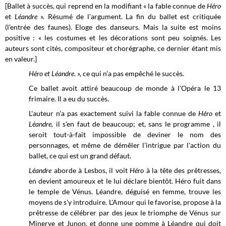
[Ballet à succès, qui reprend en la modifiant « la fable connue de
Héro
et
Léandre
». Résumé de l’argument. La fin du ballet est critiquée
(l’entrée des faunes). Eloge des danseurs. Mais la suite est moins
positive : « les costumes et les décorations sont peu soignés. Les
auteurs sont cités, compositeur et chorégraphe, ce dernier étant mis
en valeur.]
Héro et Léandre
. », ce qui n’a pas empêché le succès.
Ce ballet avoit attiré beaucoup de monde à l'Opéra le 13
frimaire. Il a eu du succès.
L'auteur n'a pas exactement suivi la fable connue de
Héro
et
Léandre,
il s'en faut de beaucoup; et, sans le programme , il
seroit tout-à-fait impossible de deviner le nom des
personnages, et même de démêler l'intrigue par l'action du
ballet, ce qui est un grand défaut.
Léandre
aborde à Lesbos, il voit
Héro
à la tête des prêtresses,
en devient amoureux et le lui déclare bientôt. Héro fuit dans
le temple de Vénus. Léandre, déguisé en femme, trouve les
moyens de s'y introduire. L'Amour qui le favorise, propose à la
prêtresse de célébrer par des jeux le triomphe de Vénus sur
Minerve et Junon, et donne une pomme à Léandre qui doit