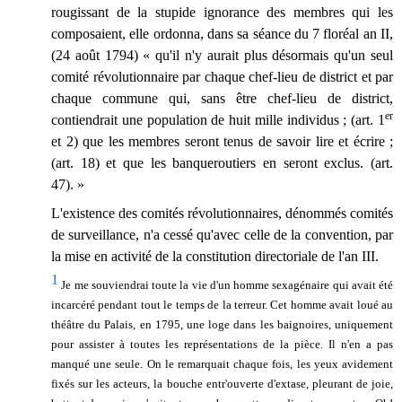
rougissant de la stupide ignorance des membres qui les
composaient, elle ordonna, dans sa séance du 7 floréal an II,
(24 août 1794) « qu'il n'y aurait plus désormais qu'un seul
comité révolutionnaire par chaque chef-lieu de district et par
chaque commune qui, sans être chef-lieu de district,
er
contiendrait une population de huit mille individus ; (art. 1
et 2) que les membres seront tenus de savoir lire et écrire ;
(art. 18) et que les banqueroutiers en seront exclus. (art.
47). »
L'existence des comités révolutionnaires, dénommés comités
de surveillance, n'a cessé qu'avec celle de la convention, par
la mise en activité de la constitution directoriale de l'an III.
1
Je me souviendrai toute la vie d'un homme sexagénaire qui avait été
incarcéré pendant tout le temps de la terreur. Cet homme avait loué au
théâtre du Palais, en 1795, une loge dans les baignoires, uniquement
pour assister à toutes les représentations de la pièce. Il n'en a pas
manqué une seule. On le remarquait chaque fois, les yeux avidement
fixés sur les acteurs, la bouche entr'ouverte d'extase, pleurant de joie,