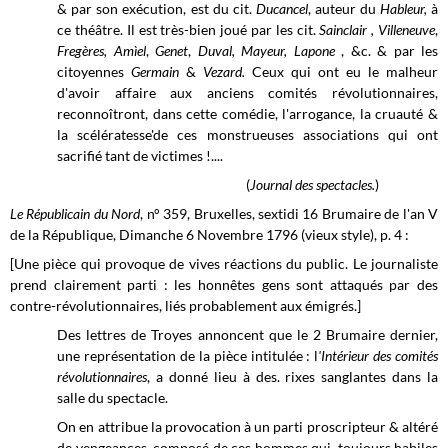
& par son exécution, est du cit.
Ducancel
, auteur du
Hableur,
à
ce théâtre. Il est très-bien joué par les cit.
Sainclair , Villeneuve
,
Fr
egères, Amìel
,
Genet
,
Duval, Mayeur, Lapone
, &c. &
par les
citoyennes
Germain
&
Vezard.
Ceux qui ont eu le malheur
d'avoir affaire aux anciens comités révolutionnaires,
reconnoîtront, dans cette comédie, l'arrogance, la cruauté &
la scélératesse'de ces monstrueuses associations qui ont
sacrifié tant de victimes !....
(
Journal des spectacles.
)
Le Républicain du Nord
, n° 359, Bruxelles, sextidi 16 Brumaire de l'an V
de la République, Dimanche 6 Novembre 1796 (vieux style), p. 4 :
[Une pièce qui provoque de vives réactions du public. Le journaliste
prend clairement parti : les honnêtes gens sont attaqués par des
contre-révolutionnaires, liés probablement aux émigrés.]
Des lettres de Troyes annoncent que le 2 Brumaire dernier,
une représentation de la pièce intitulée : l
'Intérieur des comités
révolutionnaires
, a donné lieu à des. rixes sanglantes dans la
salle du spectacle.
On en attribue la provocation à un parti proscripteur & altéré
de vengeances, composé de ces hommes qui, toujours habiles