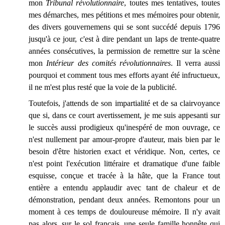
mon
Tribunal révolutionnaire
, toutes mes tentatives, toutes
mes démarches, mes pétitions et mes mémoires pour obtenir,
des divers gouvernemens qui se sont succédé depuis 1796
jusqu'à ce jour, c'est à dire pendant un laps de trente-quatre
années consécutives, la permission de remettre sur la scène
mon
Intérieur des comités révolutionnaires
. Il verra aussi
pourquoi et comment tous mes efforts ayant été infructueux,
il ne m'est plus resté que la voie de la publicité.
Toutefois, j'attends de son impartialité et de sa clairvoyance
que si, dans ce court avertissement, je me suis appesanti sur
le succès aussi prodigieux qu'inespéré de mon ouvrage, ce
n'est nullement par amour-propre d'auteur, mais bien par le
besoin d'être historien exact et véridique. Non, certes, ce
n'est point l'exécution littéraire et dramatique d'une faible
esquisse, conçue et tracée à la hâte, que la France tout
entière a entendu applaudir avec tant de chaleur et de
démonstration, pendant deux années. Remontons pour un
moment à ces temps de douloureuse mémoire. Il n'y avait
pas alors, sur le sol français, une seule famille honnête qui