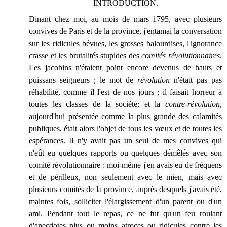
INTRODUCTION.
Dinant chez moi, au mois de mars 1795, avec plusieurs
convives de Paris et de la province, j'entamai la conversation
sur les ridicules bévues, les grosses balourdises, l'ignorance
crasse et les brutalités stupides des
comités révolutionnaires
.
Les jacobins n'étaient point encore devenus de hauts et
puissans seigneurs ; le mot de
révolution
n'était pas pas
réhabilité, comme il l'est de nos jours ; il faisait horreur à
toutes les classes de la société; et la
contre-révolution
,
aujourd'hui présentée comme la plus grande des calamités
publiques, était alors l'objet de tous les vœux et de toutes les
espérances. Il n'y avait pas un seul de mes convives qui
n'eût eu quelques rapports ou quelques démêlés avec son
comité révolutionnaire : moi-même j'en avais eu de fréquens
et de périlleux, non seulement avec le mien, mais avec
plusieurs comités de la province, auprès desquels j'avais été,
maintes fois, solliciter l'élargissement d'un parent ou d'un
ami. Pendant tout le repas, ce ne fut qu'un feu roulant
d'anecdotes plus ou moins atroces ou ridicules contre les