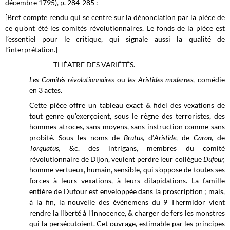
décembre 1795), p. 284-285 :
[Bref compte rendu qui se centre sur la dénonciation par la pièce de
ce qu’ont été les comités révolutionnaires. Le fonds de la pièce est
l’essentiel pour le critique, qui signale aussi la qualité de
l’interprétation.]
THÉATRE DES VARIÉTÉS.
Les
Comités révolutionnaires
ou
les Aristides modernes
, comédie
en 3 actes.
Cette pièce offre un tableau exact & fidel des vexations de
tout genre qu'exerçoient, sous le règne des terroristes, des
hommes atroces, sans moyens, sans instruction comme sans
probité. Sous les noms de
Brutus
, d’
Aristide
, de
Caron
, de
Torquatus
, &c. des intrigans, membres du comité
révolutionnaire de Dijon, veulent perdre leur collègue
Dufour,
homme vertueux, humain, sensible, qui s'oppose de toutes ses
forces à leurs vexations, à leurs dilapidations. La famille
entière de Dufour est enveloppée dans la proscription ; mais,
à la fin, la nouvelle des évènemens du 9 Thermidor vient
rendre la liberté à l'innocence, & charger de fers les monstres
qui la persécutoient. Cet ouvrage, estimable par les principes