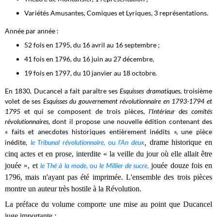
Variétés Amusantes, Comiques et Lyriques, 3 représentations.
Année par année :
52 fois en 1795, du 16 avril au 16 septembre ;
41 fois en 1796, du 16 juin au 27 décembre,
19 fois en 1797, du 10 janvier au 18 octobre.
En 1830, Ducancel a fait paraître ses
Esquisses dramatiques
, troisième
volet de ses
Esquisses du gouvernement révolutionnaire en 1793-1794 et
1795
et qui se composent de trois pièces,
l'Intérieur des comités
révolutionnaires
, dont il propose une nouvelle édition contenant des
« faits et anecdotes historiques entièrement inédits », une pièce
inédite,
le Tribunal révolutionnaire
, ou
l'An deux
,
drame historique en
cinq actes et en prose, interdite « la veille du jour où elle allait être
jouée », et
le Thé à la mode
, ou
le Millier de sucre
,
jouée douze fois en
1796, mais n'ayant pas été imprimée. L'ensemble des trois pièces
montre un auteur très hostile à la Révolution.
La préface du volume comporte une mise au point que Ducancel
juge importante :