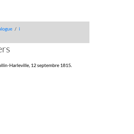
talogue
i
ers
Collin-Harleville, 12 septembre 1815.