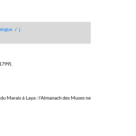
talogue
j
 1799).
e du Marais à Laya : l'Almanach des Muses ne