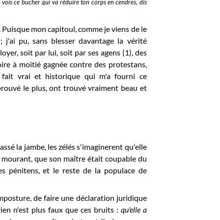
 vois ce bucher qui va réduire ton corps en cendres, dis
r. Puisque mon capitoul, comme je viens de le
 j'ai pu, sans blesser davantage la vérité
oyer, soit par lui, soit par ses agens (1), des
ire à moitié gagnée contre des protestans,
fait vrai et historique qui m'a fourni ce
ouvé le plus, ont trouvé vraiment beau et
assé la jambe, les zélés s'imaginerent qu'elle
en mourant, que son maître était coupable du
s pénitens, et le reste de la populace de
imposture, de faire une déclaration juridique
ien n'est plus faux que ces bruits :
qu'elle a