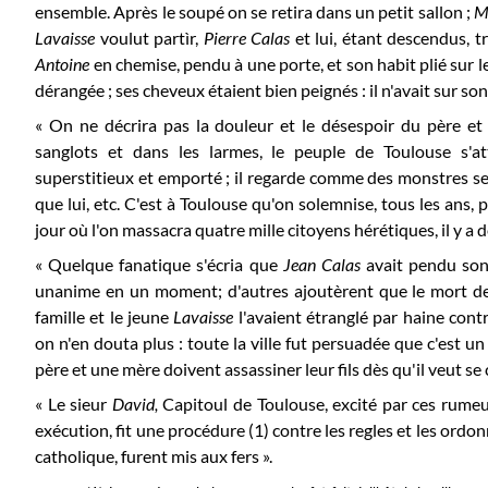
ensemble. Après le soupé on se retira dans un petit sallon ;
M
Lavaisse
voulut partìr,
Pierre Calas
et lui, étant descendus, 
Antoine
en chemise, pendu à une porte, et son habit plié sur 
dérangée ; ses cheveux étaient bien peignés : il n'avait sur so
« On ne décrira pas la douleur et le désespoir du père et 
sanglots et dans les larmes, le peuple de Toulouse s'a
superstitieux et emporté ; il regarde comme des monstres se
que lui, etc. C'est à Toulouse qu'on solemnise, tous les ans, 
jour où l'on massacra quatre mille citoyens hérétiques, il y a d
« Quelque fanatique s'écria que
Jean Calas
avait pendu son
unanime en un moment; d'autres ajoutèrent que le mort deva
famille et le jeune
Lavaisse
l'avaient étranglé par haine cont
on n'en douta plus : toute la ville fut persuadée que c'est un
père et une mère doivent assassiner leur fils dès qu'il veut se 
« Le sieur
David,
Capitoul de Toulouse, excité par ces rumeur
exécution, fit une procédure (1) contre les regles et les ordo
catholique, furent mis aux fers ».