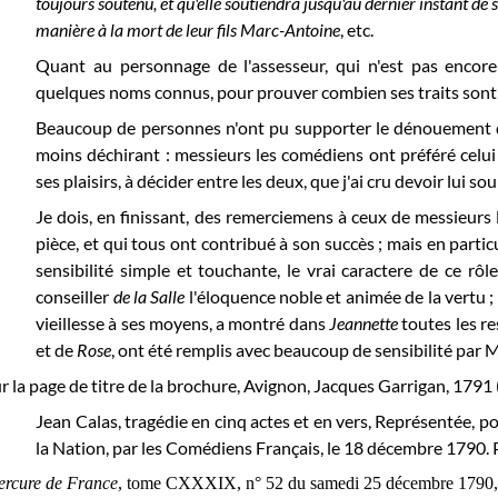
toujours soutenu, et qu'elle soutiendra jusqu'au dernier instant de 
manière à la mort de leur fils Marc-Antoine
, etc.
Quant au personnage de l'assesseur, qui n'est pas encore c
quelques noms connus, pour prouver combien ses traits sont 
Beaucoup de personnes n'ont pu supporter le dénouement de 
moins déchirant : messieurs les comédiens ont préféré celui q
ses plaisirs, à décider entre les deux, que j'ai cru devoir lui so
Je dois, en finissant, des remerciemens à ceux de messieurs
pièce, et qui tous ont contribué à son succès ; mais en partic
sensibilité simple et touchante, le vrai caractere de ce rôl
conseiller
de la Salle
l'éloquence noble et animée de la vertu ;
vieillesse à ses moyens, a montré dans
Jeannette
toutes les re
et de
Rose
, ont été remplis avec beaucoup de sensibilité par 
r la page de titre de la brochure, Avignon, Jacques Garrigan, 1791 (s
Jean Calas, tragédie en cinq actes et en vers, Représentée, pou
la Nation, par les Comédiens Français, le 18 décembre 1790. Pa
rcure de France
, tome CXXXIX, n° 52 du samedi 25 décembre 1790, 