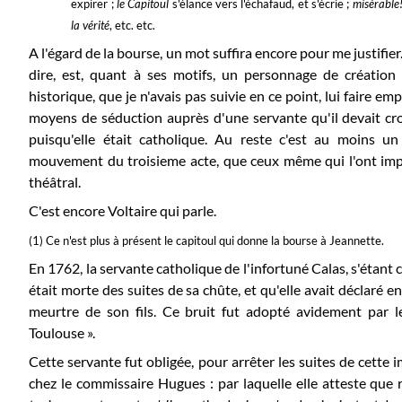
expirer ;
le Capitoul
s'élance vers l'échafaud, et s'écrie ;
misérable!
la vérité
, etc. etc.
A l'égard de la bourse, un mot suffira encore pour me justifie
dire, est, quant à ses motifs, un personnage de création ;
historique, que je n'avais pas suivie en ce point, lui faire empl
moyens de séduction auprès d'une servante qu'il devait cro
puisqu'elle était catholique. Au reste c'est au moins un 
mouvement du troisieme acte, que ceux même qui l'ont impr
théâtral.
C'est encore Voltaire qui parle.
(1) Ce n'est plus à présent le capitoul qui donne la bourse à Jeannette.
En 1762, la servante catholique de l'infortuné Calas, s'étant c
était morte des suites de sa chûte, et qu'elle avait déclaré 
meurtre de son fils. Ce bruit fut adopté avidement par le
Toulouse ».
Cette servante fut obligée, pour arrêter les suites de cette 
chez le commissaire Hugues : par laquelle elle atteste que r