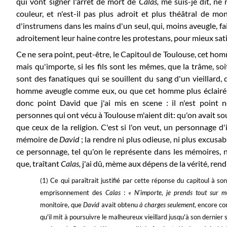
qui vont signer l'arrêt de mort de
Calas,
me suis-je dit, ne
couleur, et n'est-il pas plus adroit et plus théâtral de 
d'instrumens dans les mains d'un seul, qui, moins aveugle, fait
adroitement leur haine contre les protestans, pour mieux sati
Ce ne sera point, peut-être, le Capitoul de Toulouse, cet h
mais qu'importe, si les fils sont les mêmes, que la trâme, soi
sont des fanatiques qui se souillent du sang d'un vieillard
homme aveugle comme eux, ou que cet homme plus éclairé di
donc point David que j'ai mis en scene : il n'est point
personnes qui ont vécu à Toulouse m'aient dit: qu'on avait so
que ceux de la religion. C'est si l'on veut, un personnage d'
mémoire de
David
; la rendre ni plus odieuse, ni plus excusab
ce personnage, tel qu'on le représente dans les mémoires, n
que, traîtant
Calas,
j'ai dû, mème aux dépens de la vérité, ren
(1) Ce qui paraîtrait justifié par cette réponse du capitoul à son
emprisonnement des
Calas
: «
N'importe, je prends tout sur
monitoire, que
David
avait obtenu
à charges seulement
, encore co
qu'il mit à poursuivre le malheureux vieillard jusqu'à son dernier 