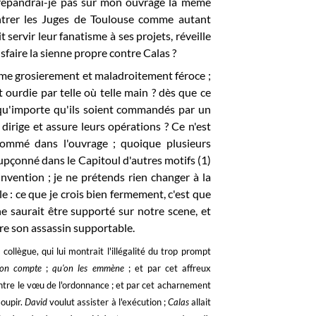
 répandrai-je pas sur mon ouvrage la même
montrer les Juges de Toulouse comme autant
 servir leur fanatisme à ses projets, réveille
sfaire la sienne propre contre Calas ?
omme grosierement et maladroitement féroce ;
t ourdie par telle où telle main ? dès que ce
, qu'importe qu'ils soient commandés par un
rige et assure leurs opérations ? Ce n'est
 nommé dans l'ouvrage ; quoique plusieurs
upçonné dans le Capitoul d'autres motifs (1)
invention ; je ne prétends rien changer à la
le : ce que je crois bien fermement, c'est que
e saurait être supporté sur notre scene, et
dre son assassin supportable.
 collègue, qui lui montrait l'illégalité du trop prompt
 mon compte
;
qu'on les emmène
; et par cet affreux
ntre le vœu de l'ordonnance ; et par cet acharnement
soupir.
David
voulut assister à l'exécution ;
Calas
allait