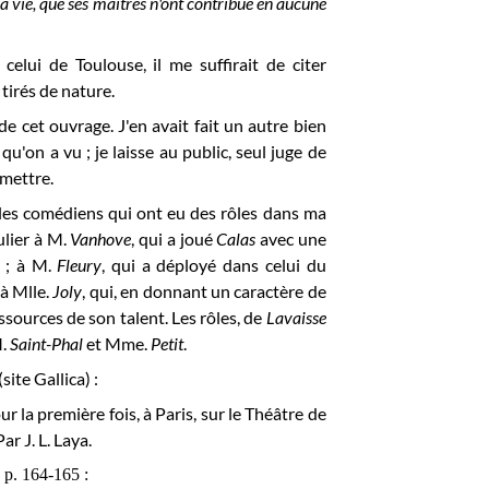
sa vie, que ses maîtres n'ont contribué en aucune
elui de Toulouse, il me suffirait de citer
tirés de nature.
cet ouvrage. J'en avait fait un autre bien
u'on a vu ; je laisse au public, seul juge de
umettre.
 les comédiens qui ont eu des rôles dans ma
ulier à M.
Vanhove
, qui a joué
Calas
avec une
e ; à M.
Fleury
, qui a déployé dans celui du
 à Mlle.
Joly
, qui, en donnant un caractère de
ssources de son talent. Les rôles, de
Lavaisse
M.
Saint-Phal
et Mme.
Petit
.
ite Gallica) :
r la première fois, à Paris, sur le Théâtre de
r J. L. Laya.
p. 164-165 :