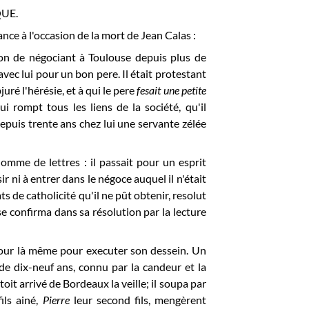
UE.
nce à l'occasion de la mort de Jean Calas :
sion de négociant à Toulouse depuis plus de
vec lui pour un bon pere. Il était protestant
uré l'hérésie, et à qui le pere
fesait une petite
ui rompt tous les liens de la société, qu'il
 depuis trente ans chez lui une servante zélée
homme de lettres : il passait pour un esprit
 ni à entrer dans le négoce auquel il n'était
ats de catholicité qu'il ne pût obtenir, resolut
l se confirma dans sa résolution par la lecture
e jour là même pour executer son dessein. Un
e dix-neuf ans, connu par la candeur et la
oit arrivé de Bordeaux la veille; il soupa par
ils ainé,
Pierre
leur second fils, mengèrent