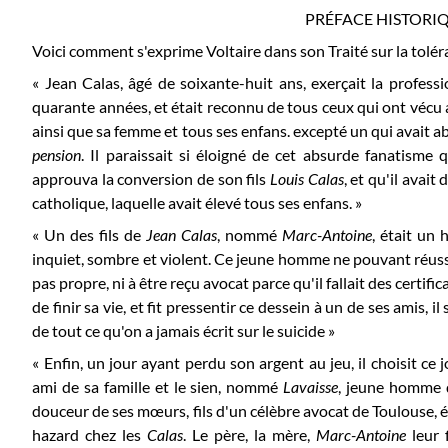
PRÉFACE HISTORIQ
Voici comment s'exprime Voltaire dans son Traité sur la toléra
« Jean Calas, âgé de soixante-huit ans, exerçait la profes
quarante années, et était reconnu de tous ceux qui ont vécu a
ainsi que sa femme et tous ses enfans. excepté un qui avait abj
pension
. Il paraissait si éloigné de cet absurde fanatisme q
approuva la conversion de son fils
Louis Calas
, et qu'il avait
catholique, laquelle avait élevé tous ses enfans. »
« Un des fils de
Jean Calas
, nommé
Marc-Antoine
, était un 
inquiet, sombre et violent. Ce jeune homme ne pouvant réussir
pas propre, ni à être reçu avocat parce qu'il fallait des certific
de finir sa vie, et fit pressentir ce dessein à un de ses amis, i
de tout ce qu'on a jamais écrit sur le suicide »
« Enfin, un jour ayant perdu son argent au jeu, il choisit c
ami de sa famille et le sien, nommé
Lavaisse
, jeune homme d
douceur de ses mœurs, fils d'un célèbre avocat de Toulouse, ét
hazard chez les
Calas
. Le père, la mère,
Marc-Antoine
leur f