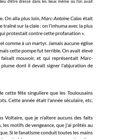
u lieu d'être dressé dans les lieux même où l'on avait
. On alla plus loin,
Marc-Antoine Calas
était
re traîné sur la claie : on l'inhuma avec la plus
qui protestait contre cette profanation ».
el comme à un martyr. Jamais aucune église
mais cette pompe fut terrible. On avait élevé
faisait mouvoir, et qui représentait
Marc-
 plume dont il devait signer l'abjuration de
de cette fête singuliere que les Toulousains
s. Cette année était l'année séculaire, etc.
s Voltaire, que je n'altere aucuns des faits
, les motifs de vengeance, que j'ai prêtés au
e. Si le fanatisme conduit toutes les mains