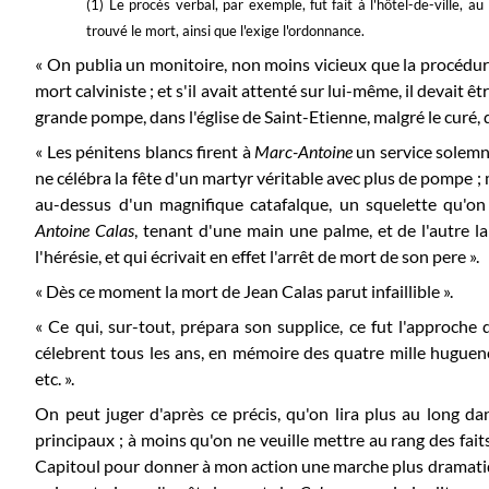
(1) Le procès verbal, par exemple, fut fait à l'hôtel-de-ville, a
trouvé le mort, ainsi que l'exige l'ordonnance.
« On publia un monitoire, non moins vicieux que la procédure
mort calviniste ; et s'il avait attenté sur lui-même, il devait êt
grande pompe, dans l'église de Saint-Etienne, malgré le curé, 
« Les pénitens blancs firent à
Marc-Antoine
un service solemn
ne célébra la fête d'un martyr véritable avec plus de pompe ; 
au-dessus d'un magnifique catafalque, un squelette qu'on 
Antoine Calas
, tenant d'une main une palme, et de l'autre la
l'hérésie, et qui écrivait en effet l'arrêt de mort de son pere ».
« Dès ce moment la mort de Jean Calas parut infaillible ».
« Ce qui, sur-tout, prépara son supplice, ce fut l'approche 
célebrent tous les ans, en mémoire des quatre mille huguenot
etc. ».
On peut juger d'après ce précis, qu'on lira plus au long dan
principaux ; à moins qu'on ne veuille mettre au rang des faits
Capitoul pour donner à mon action une marche plus dramatiqu