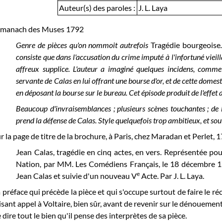
Auteur(s) des paroles :
J. L. Laya
lmanach des Muses 1792
Genre de pièces qu'on nommoit autrefois
Tragédie bourgeoise
consiste que dans l'accusation du crime imputé à l'infortuné vieil
affreux supplice. L'auteur a imaginé quelques incidens, comme
servante de Calas en lui offrant une bourse d'or, et de cette domest
en déposant la bourse sur le bureau. Cet épisode produit de l'effet 
Beaucoup d'invraisemblances ; plusieurs scènes touchantes ; de l
prend la défense de Calas. Style quelquefois trop ambitieux, et sou
r la page de titre de la brochure, à Paris, chez Maradan et Perlet, 1
Jean Calas, tragédie en cinq actes, en vers. Représentée pour
Nation, par MM. Les Comédiens Français, le 18 décembre 17
e
Jean Calas et suivie d'un nouveau V
Acte. Par J. L. Laya.
 préface qui précède la pièce et qui s'occupe surtout de faire le réci
isant appel à Voltaire, bien sûr, avant de revenir sur le dénoueme
 dire tout le bien qu'il pense des interprètes de sa pièce.