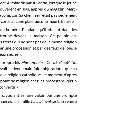
arc-Antoine
disparut : enfin, lorsque le jeune
trouvèrent en bas, auprès du magazin,
Marc-
le comptoir. Sa chemise n'était pas seulement
n corps aucune plaie, aucune meurtrissure ».
de la mère. Pendant qu'il étaient dans les
ttroupe devant la maison. Ce peuple est
s frères qui ne sont pas de la même religion
par une procession et par des feux de joie, le
eux siecles ».
 propre fils
Marc-Antoine
. Ce ́cri répété fut
it, le lendemain faire abjuration ; que sa
re la religion catholique. Le moment d'après
 point de religion chez les protestans, qu'un
convertir ».
s, voulant se faire valoir, par une prompte
nnances. La famille
Calas
,
Lavaisse
, la servante